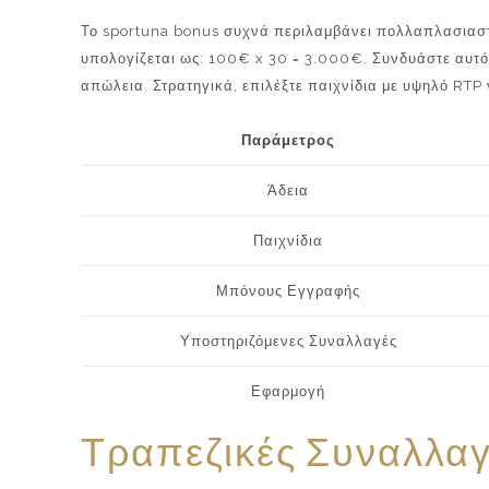
Το sportuna bonus συχνά περιλαμβάνει πολλαπλασιαστ
υπολογίζεται ως: 100€ x 30 = 3.000€. Συνδυάστε αυτό μ
απώλεια. Στρατηγικά, επιλέξτε παιχνίδια με υψηλό RTP 
Παράμετρος
Άδεια
Παιχνίδια
Μπόνους Εγγραφής
Υποστηριζόμενες Συναλλαγές
Εφαρμογή
Τραπεζικές Συναλλα