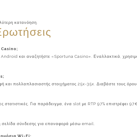
αλύτερη κατανόηση.
Ερωτήσεις
 Casino;
ια Android και αναζητήστε «Sportuna Casino». Εναλλακτικά, χρησι
s;
φή και πολλαπλασιαστής στοιχήματος 25x-35x. Διαβάστε τους όρου
ες στατιστικές. Για παράδειγμα, ένα slot με RTP 97% επιστρέφει 9
η σελίδα σύνδεσης για επαναφορά μέσω email.
δημόσια Wi-Fi;