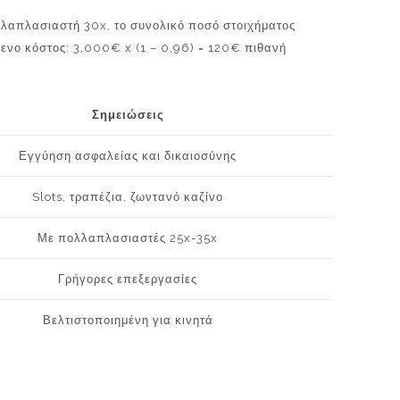
λλαπλασιαστή 30x, το συνολικό ποσό στοιχήματος
μενο κόστος: 3.000€ x (1 – 0,96) = 120€ πιθανή
Σημειώσεις
Εγγύηση ασφαλείας και δικαιοσύνης
Slots, τραπέζια, ζωντανό καζίνο
Με πολλαπλασιαστές 25x-35x
Γρήγορες επεξεργασίες
Βελτιστοποιημένη για κινητά