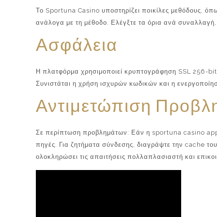
Το Sportuna Casino υποστηρίζει ποικίλες μεθόδους, όπως
ανάλογα με τη μέθοδο. Ελέγξτε τα όρια ανά συναλλαγή
Ασφάλεια
Η πλατφόρμα χρησιμοποιεί κρυπτογράφηση SSL 256-bit γ
Συνιστάται η χρήση ισχυρών κωδικών και η ενεργοποίησ
Αντιμετώπιση Προβλ
Σε περίπτωση προβλημάτων: Εάν η sportuna casino app 
πηγές. Για ζητήματα σύνδεσης, διαγράψτε την cache το
ολοκληρώσει τις απαιτήσεις πολλαπλασιαστή και επικοι