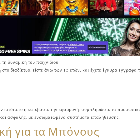
 τη δυναμική του παιχνιδιού.
η στο διαδίκτυο, είστε άνω των 18 ετών, και έχετε έγκυρα έγγραφα 
τον ιστότοπο ή κατεβάστε την εφαρμογή, συμπληρώστε τα προσωπικά
η και ασφαλής, με ενσωματωμένα συστήματα επαλήθευσης.
κή για τα Μπόνους