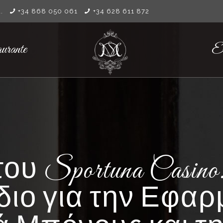
.
+34 868 050 061
+34 628 611 872
urante
El
υ Sportuna Casino
διο για την Εφαρ