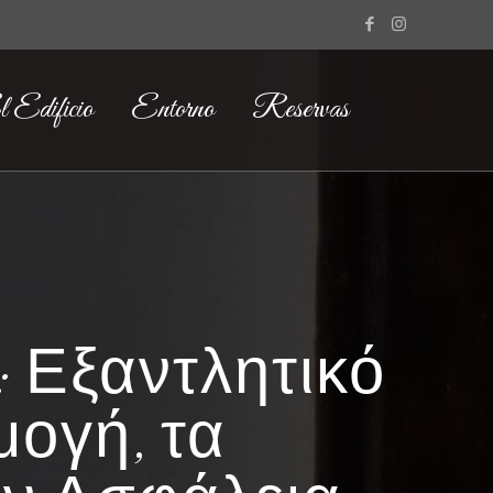
 Edificio
Entorno
Reservas
: Εξαντλητικό
μογή, τα