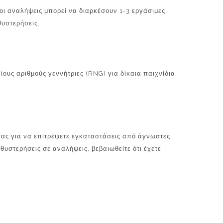
ώ οι αναλήψεις μπορεί να διαρκέσουν 1-3 εργάσιμες,
θυστερήσεις.
υς αριθμούς γεννήτριες (RNG) για δίκαια παιχνίδια.
σας για να επιτρέψετε εγκαταστάσεις από άγνωστες
υστερήσεις σε αναλήψεις, βεβαιωθείτε ότι έχετε