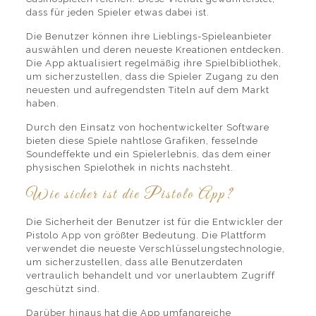
dass für jeden Spieler etwas dabei ist.
Die Benutzer können ihre Lieblings-Spieleanbieter
auswählen und deren neueste Kreationen entdecken.
Die App aktualisiert regelmäßig ihre Spielbibliothek,
um sicherzustellen, dass die Spieler Zugang zu den
neuesten und aufregendsten Titeln auf dem Markt
haben.
Durch den Einsatz von hochentwickelter Software
bieten diese Spiele nahtlose Grafiken, fesselnde
Soundeffekte und ein Spielerlebnis, das dem einer
physischen Spielothek in nichts nachsteht.
Wie sicher ist die Pistolo App?
Die Sicherheit der Benutzer ist für die Entwickler der
Pistolo App von größter Bedeutung. Die Plattform
verwendet die neueste Verschlüsselungstechnologie,
um sicherzustellen, dass alle Benutzerdaten
vertraulich behandelt und vor unerlaubtem Zugriff
geschützt sind.
Darüber hinaus hat die App umfangreiche