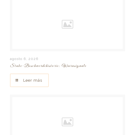
agosto 6, 2026
Stake-Beschwerdehistorie: Warnsignale
Leer más