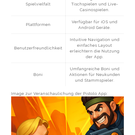
Spielvielfalt
Tischspielen und Live-
Casinospielen.
Verfügbar für iOS und
Plattformen
Android Geräte.
Intuitive Navigation und
einfaches Layout
Benutzerfreundlichkeit
erleichtern die Nutzung
der App.
Umfangreiche Boni und
Boni
Aktionen für Neukunden
und Stammspieler.
Image zur Veranschaulichung der Pistolo App: