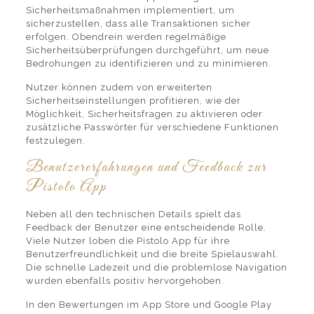
Sicherheitsmaßnahmen implementiert, um
sicherzustellen, dass alle Transaktionen sicher
erfolgen. Obendrein werden regelmäßige
Sicherheitsüberprüfungen durchgeführt, um neue
Bedrohungen zu identifizieren und zu minimieren.
Nutzer können zudem von erweiterten
Sicherheitseinstellungen profitieren, wie der
Möglichkeit, Sicherheitsfragen zu aktivieren oder
zusätzliche Passwörter für verschiedene Funktionen
festzulegen.
Benutzererfahrungen und Feedback zur
Pistolo App
Neben all den technischen Details spielt das
Feedback der Benutzer eine entscheidende Rolle.
Viele Nutzer loben die Pistolo App für ihre
Benutzerfreundlichkeit und die breite Spielauswahl.
Die schnelle Ladezeit und die problemlose Navigation
wurden ebenfalls positiv hervorgehoben.
In den Bewertungen im App Store und Google Play