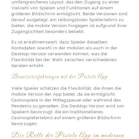
umfangreicheres Layout, das den Zugang zu einer
Vielzahl von Spielen und Funktionen auf einem
größeren Bildschirm ermöglicht. Beide Versionen sind
darauf ausgelegt, ein reibungsloses Spielerlebnis zu
bieten, die mobile Version hingegen ist aufgrund ihrer
Zugänglichkeit besonders beliebt.
Es ist erwähnenswert, dass Spieler dieselben
Kontodaten sowohl in der mobilen als auch in der
Desktop-Version verwenden können, was die
Flexibilität bei der Wahl zwischen verschiedenen
Geräten erhöht.
Benutzererfahrungen mit der Pistolo App
Viele Spieler schätzen die Flexibilität, die ihnen die
mobile Version der App bietet, da sie ermöglicht,
Casinospiele in der Mittagspause oder während des
Pendelns zu genießen. Die Desktop-Version wird von
Spielern bevorzugt, die ein traditionelleres
Casinospielerlebnis auf einem größeren Bildschirm
bevorzugen.
Die Rolle der Pistolo App im modernen