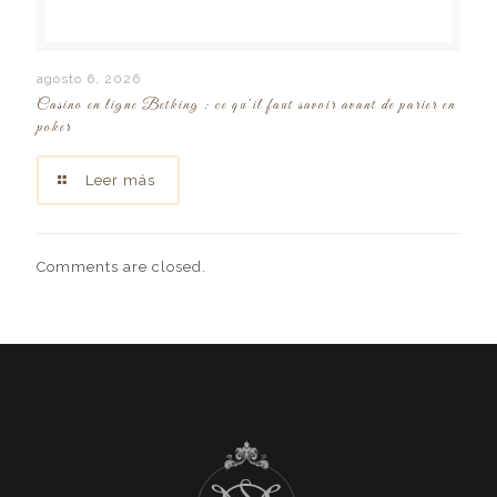
agosto 6, 2026
Casino en ligne Betking : ce qu’il faut savoir avant de parier en
poker
Leer más
Comments are closed.