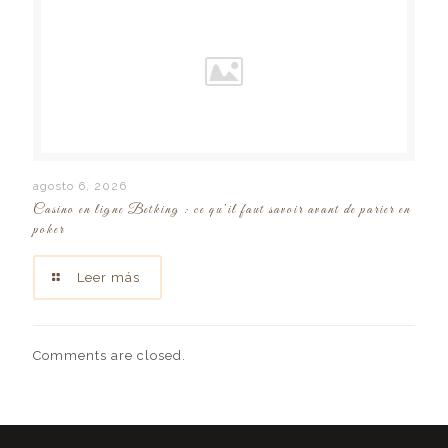
agosto 6, 2026
Casino en ligne Betking : ce qu’il faut savoir avant de parier en
poker
Leer más
Comments are closed.