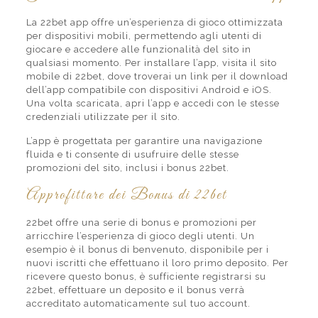
La 22bet app offre un’esperienza di gioco ottimizzata
per dispositivi mobili, permettendo agli utenti di
giocare e accedere alle funzionalità del sito in
qualsiasi momento. Per installare l’app, visita il sito
mobile di 22bet, dove troverai un link per il download
dell’app compatibile con dispositivi Android e iOS.
Una volta scaricata, apri l’app e accedi con le stesse
credenziali utilizzate per il sito.
L’app è progettata per garantire una navigazione
fluida e ti consente di usufruire delle stesse
promozioni del sito, inclusi i bonus 22bet.
Approfittare dei Bonus di 22bet
22bet offre una serie di bonus e promozioni per
arricchire l’esperienza di gioco degli utenti. Un
esempio è il bonus di benvenuto, disponibile per i
nuovi iscritti che effettuano il loro primo deposito. Per
ricevere questo bonus, è sufficiente registrarsi su
22bet, effettuare un deposito e il bonus verrà
accreditato automaticamente sul tuo account.