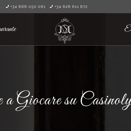
.
+34 868 050 061
+34 628 611 872
urante
El
a Giocare su Casinol