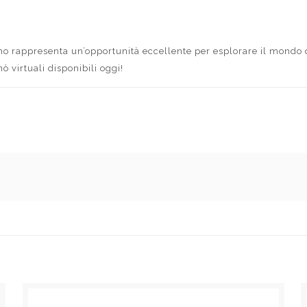
ino rappresenta un’opportunità eccellente per esplorare il mondo d
ò virtuali disponibili oggi!