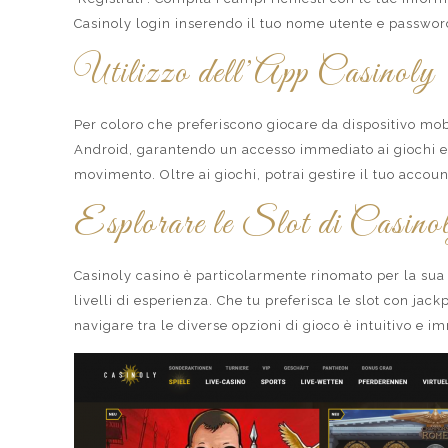
Casinoly login inserendo il tuo nome utente e password
Utilizzo dell’App Casinoly
Per coloro che preferiscono giocare da dispositivo mobi
Android, garantendo un accesso immediato ai giochi e a
movimento. Oltre ai giochi, potrai gestire il tuo accou
Esplorare le Slot di Casino
Casinoly casino è particolarmente rinomato per la sua va
livelli di esperienza. Che tu preferisca le slot con jac
navigare tra le diverse opzioni di gioco è intuitivo e i