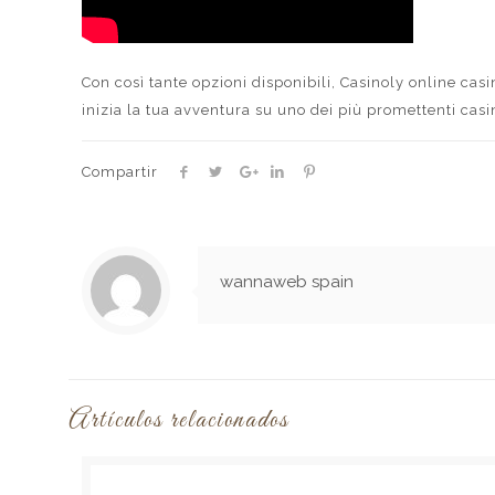
Con così tante opzioni disponibili, Casinoly online cas
inizia la tua avventura su uno dei più promettenti casin
Compartir
wannaweb spain
Artículos relacionados