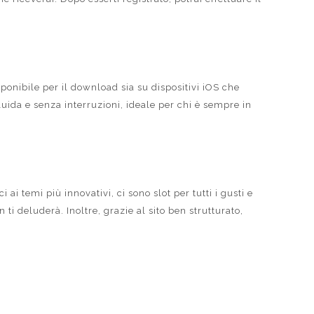
ponibile per il download sia su dispositivi iOS che
uida e senza interruzioni, ideale per chi è sempre in
i temi più innovativi, ci sono slot per tutti i gusti e
ti deluderà. Inoltre, grazie al sito ben strutturato,