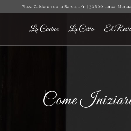
Plaza Calderón de la Barca, s/n | 30800 Lorca, Murcia
La Cocina
La Carta
El Resta
Come Iniziare 