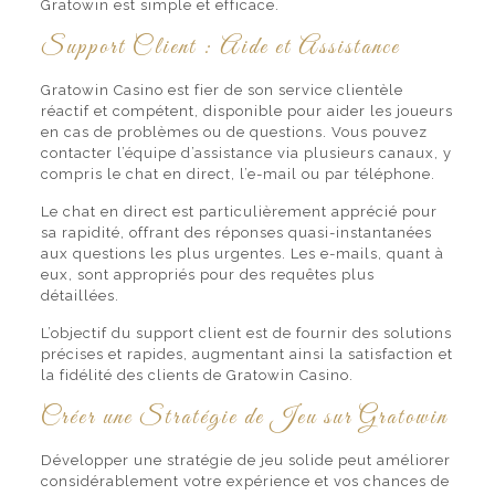
Gratowin est simple et efficace.
Support Client : Aide et Assistance
Gratowin Casino est fier de son service clientèle
réactif et compétent, disponible pour aider les joueurs
en cas de problèmes ou de questions. Vous pouvez
contacter l’équipe d’assistance via plusieurs canaux, y
compris le chat en direct, l’e-mail ou par téléphone.
Le chat en direct est particulièrement apprécié pour
sa rapidité, offrant des réponses quasi-instantanées
aux questions les plus urgentes. Les e-mails, quant à
eux, sont appropriés pour des requêtes plus
détaillées.
L’objectif du support client est de fournir des solutions
précises et rapides, augmentant ainsi la satisfaction et
la fidélité des clients de Gratowin Casino.
Créer une Stratégie de Jeu sur Gratowin
Développer une stratégie de jeu solide peut améliorer
considérablement votre expérience et vos chances de