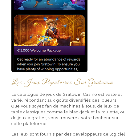
Les Jeux Populaires Sur Gratowin
Le catalogue de jeux de Gratowin Casino est vaste et
varié, répondant aux goûts diversifiés des joueurs.
Que vous soyez fan de machines à sous, de jeux de
table classiques comme le blackjack et la roulette, ou
de jeux à gratter, vous trouverez votre bonheur sur
cette plateforme.
Les jeux sont fournis par des développeurs de logiciel