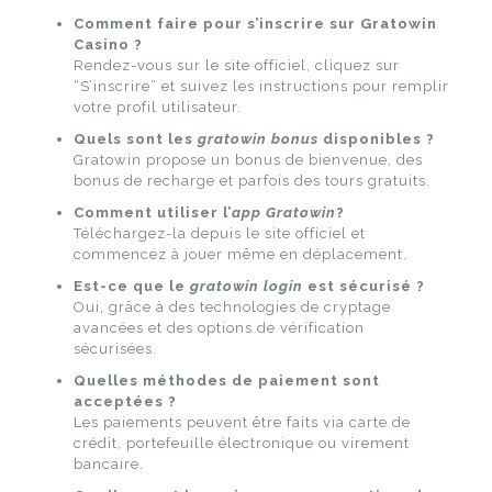
Comment faire pour s’inscrire sur Gratowin
Casino ?
Rendez-vous sur le site officiel, cliquez sur
“S’inscrire” et suivez les instructions pour remplir
votre profil utilisateur.
Quels sont les
gratowin bonus
disponibles ?
Gratowin propose un bonus de bienvenue, des
bonus de recharge et parfois des tours gratuits.
Comment utiliser l’
app Gratowin
?
Téléchargez-la depuis le site officiel et
commencez à jouer même en déplacement.
Est-ce que le
gratowin login
est sécurisé ?
Oui, grâce à des technologies de cryptage
avancées et des options de vérification
sécurisées.
Quelles méthodes de paiement sont
acceptées ?
Les paiements peuvent être faits via carte de
crédit, portefeuille électronique ou virement
bancaire.