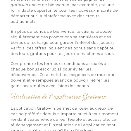
gratowin bonus
de bienvenue, par exemple, est une
formidable opportunité pour les nouveaux inscrits de
démarrer sur la plateforme avec des crédits
additionnels.
En plus du bonus de bienvenue, le casino propose
régulièrement des promotions saisonnières et des
bonus de recharge pour garder l’intérêt des joueurs.
Parfois, ces offres incluent des bonus sans dépôt ou
des tours gratuits pour les jeux de machines à sous.
Comprendre les termes et conditions associés à
chaque bonus est crucial pour éviter les
déconvenues. Cela inclut les exigences de mise qui
doivent être remplies avant de pouvoir retirer les
gains accumulés avec l’aide des bonus.
Utilisation de l’application Gratowin
L’application Gratowin permet de jouer aux jeux de
casino préférés depuis n’importe où et à tout moment,
rendant l’expérience de jeu flexible et accessible. Le
téléchargement et l’installation de l’application sont
simples, qu’il s’agisse d’iOS ou d’Android.