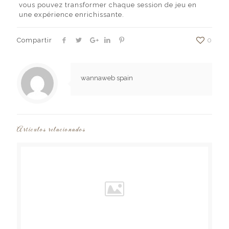
vous pouvez transformer chaque session de jeu en
une expérience enrichissante.
Compartir
0
wannaweb spain
Artículos relacionados