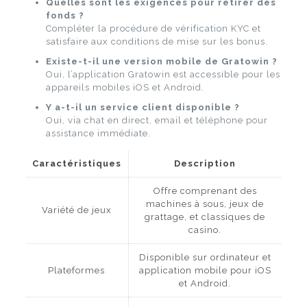
Quelles sont les exigences pour retirer des
fonds ?
Compléter la procédure de vérification KYC et
satisfaire aux conditions de mise sur les bonus.
Existe-t-il une version mobile de Gratowin ?
Oui, l’application Gratowin est accessible pour les
appareils mobiles iOS et Android.
Y a-t-il un service client disponible ?
Oui, via chat en direct, email et téléphone pour
assistance immédiate.
Caractéristiques
Description
Offre comprenant des
machines à sous, jeux de
Variété de jeux
grattage, et classiques de
casino.
Disponible sur ordinateur et
Plateformes
application mobile pour iOS
et Android.