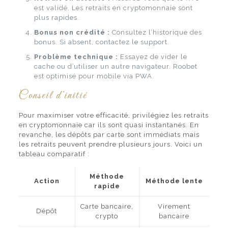
est validé. Les retraits en cryptomonnaie sont
plus rapides.
Bonus non crédité :
Consultez l’historique des
bonus. Si absent, contactez le support.
Problème technique :
Essayez de vider le
cache ou d’utiliser un autre navigateur. Roobet
est optimisé pour mobile via PWA.
Conseil d’initié
Pour maximiser votre efficacité, privilégiez les retraits
en cryptomonnaie car ils sont quasi instantanés. En
revanche, les dépôts par carte sont immédiats mais
les retraits peuvent prendre plusieurs jours. Voici un
tableau comparatif :
Méthode
Action
Méthode lente
rapide
Carte bancaire,
Virement
Dépôt
crypto
bancaire