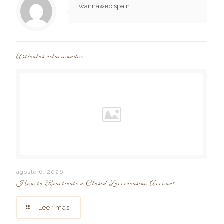
wannaweb spain
Artículos relacionados
agosto 6, 2026
How to Reactivate a Closed Zoccercasino Account
Leer más