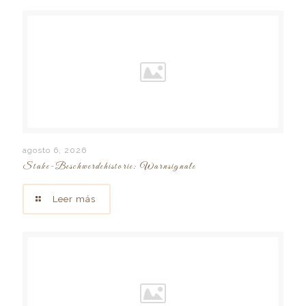
agosto 6, 2026
Stake-Beschwerdehistorie: Warnsignale
Leer más