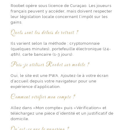
Roobet opère sous licence de Curaçao. Les joueurs
français peuvent y accéder, mais doivent respecter
leur législation locale concernant l’impôt sur les
gains.
Quels sont les délais de retrait ?
Ils varient selon la méthode : cryptomonnaie
(quelques minutes), portefeuille électronique (24-
48h), carte bancaire (1-3 jours).
Puis-je utiliser Roobet sur mobile ?
Oui, le site est une PWA. Ajoutez-le à votre écran
d’accueil depuis votre navigateur pour une
expérience d’application.
Comment vérifier mon compte ?
Allez dans «Mon compte» puis «Vérification» et
téléchargez une pièce d’identité et un justificatif de
domicile.
Qu’est-ce que le wagering ?