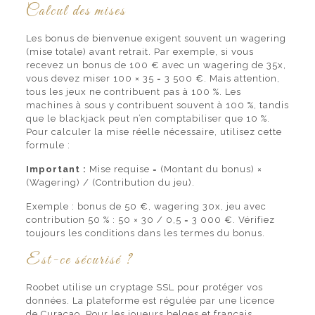
Calcul des mises
Les bonus de bienvenue exigent souvent un wagering
(mise totale) avant retrait. Par exemple, si vous
recevez un bonus de 100 € avec un wagering de 35x,
vous devez miser 100 × 35 = 3 500 €. Mais attention,
tous les jeux ne contribuent pas à 100 %. Les
machines à sous y contribuent souvent à 100 %, tandis
que le blackjack peut n’en comptabiliser que 10 %.
Pour calculer la mise réelle nécessaire, utilisez cette
formule :
Important :
Mise requise = (Montant du bonus) ×
(Wagering) / (Contribution du jeu).
Exemple : bonus de 50 €, wagering 30x, jeu avec
contribution 50 % : 50 × 30 / 0,5 = 3 000 €. Vérifiez
toujours les conditions dans les termes du bonus.
Est-ce sécurisé ?
Roobet utilise un cryptage SSL pour protéger vos
données. La plateforme est régulée par une licence
de Curaçao. Pour les joueurs belges et français,