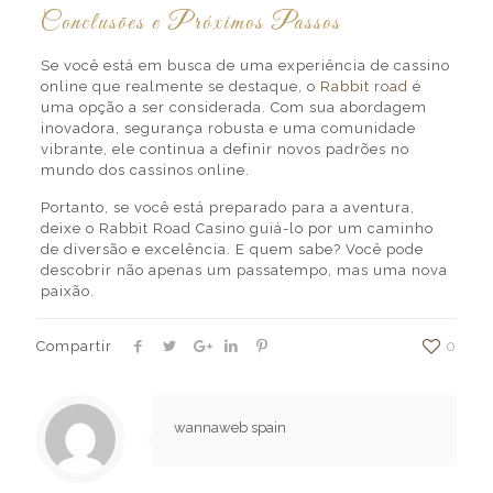
Conclusões e Próximos Passos
Se você está em busca de uma experiência de cassino
online que realmente se destaque, o
Rabbit road
é
uma opção a ser considerada. Com sua abordagem
inovadora, segurança robusta e uma comunidade
vibrante, ele continua a definir novos padrões no
mundo dos cassinos online.
Portanto, se você está preparado para a aventura,
deixe o Rabbit Road Casino guiá-lo por um caminho
de diversão e excelência. E quem sabe? Você pode
descobrir não apenas um passatempo, mas uma nova
paixão.
Compartir
0
wannaweb spain