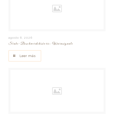
agosto 6, 2026
Stake-Beschwerdehistorie: Warnsignale
Leer más