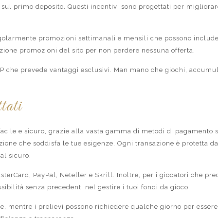
s sul primo deposito. Questi incentivi sono progettati per miglior
egolarmente promozioni settimanali e mensili che possono include
ezione promozioni del sito per non perdere nessuna offerta.
IP che prevede vantaggi esclusivi. Man mano che giochi, accumuler
tati
ile e sicuro, grazie alla vasta gamma di metodi di pagamento supp
zione che soddisfa le tue esigenze. Ogni transazione è protetta da
al sicuro.
terCard, PayPal, Neteller e Skrill. Inoltre, per i giocatori che p
sibilità senza precedenti nel gestire i tuoi fondi da gioco.
, mentre i prelievi possono richiedere qualche giorno per essere