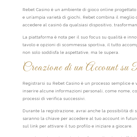
Rebet Casino è un ambiente di gioco online progettato p
e un’ampia varietà di giochi, Rebet combina il meglio 
accedere al casinò da qualsiasi dispositivo, trasforma
La piattaforma è nota per il suo focus su qualità e in
tavolo e opzioni di scommessa sportiva, il tutto acco
non solo soddisfa le aspettative, ma le supera.
Creazione di un Account su
Registrarsi su Rebet Casino è un processo semplice e velo
inserire alcune informazioni personali, come nome, cog
processi di verifica successivi.
Durante la registrazione, avrai anche la possibilità d
saranno la chiave per accedere al tuo account in futuro
sul link per attivare il tuo profilo e iniziare a giocare.