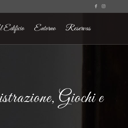
 Edificio
Entorno
Reservas
razione, Giochi e