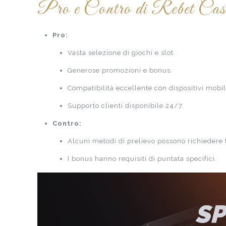
Pro e Contro di Rebet Cas
Pro:
Vasta selezione di giochi e slot.
Generose promozioni e bonus.
Compatibilità eccellente con dispositivi mobil
Supporto clienti disponibile 24/7.
Contro:
Alcuni metodi di prelievo possono richiedere 
I bonus hanno requisiti di puntata specifici.