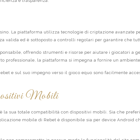
ficienza e trasparenza.
no. La piattaforma utilizza tecnologie di criptazione avanzate per
za valida ed è sottoposto a controlli regolari per garantire che tutt
sabile, offrendo strumenti e risorse per aiutare i giocatori a gest
porto professionale, la piattaforma si impegna a fornire un ambien
 Rebet e sul suo impegno verso il gioco equo sono facilmente access
ositivi Mobili
la sua totale compatibilità con dispositivi mobili. Sia che prefer
plicazione mobile di Rebet è disponibile sia per device Android che