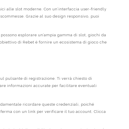
ici alle slot moderne. Con un’interfaccia user-friendly
le scommesse. Grazie al suo design responsivo, puoi
ri possono esplorare un’ampia gamma di slot, giochi da
L’obiettivo di Rebet è fornire un ecosistema di gioco che
ul pulsante di registrazione. Ti verrà chiesto di
are informazioni accurate per facilitare eventuali
ondamentale ricordare queste credenziali, poiché
ferma con un link per verificare il tuo account. Clicca