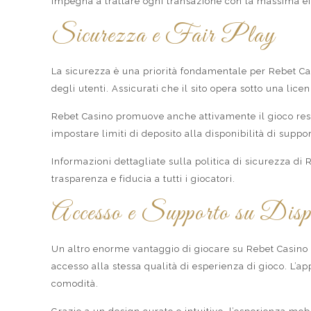
impegna a trattare ogni transazione con la massima ef
Sicurezza e Fair Play
La sicurezza è una priorità fondamentale per Rebet Casi
degli utenti. Assicurati che il sito opera sotto una licen
Rebet Casino promuove anche attivamente il gioco respon
impostare limiti di deposito alla disponibilità di sup
Informazioni dettagliate sulla politica di sicurezza di
trasparenza e fiducia a tutti i giocatori.
Accesso e Supporto su Disp
Un altro enorme vantaggio di giocare su Rebet Casino è 
accesso alla stessa qualità di esperienza di gioco. L’ap
comodità.