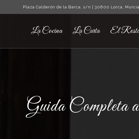
Plaza Calderón de la Barca, s/n | 30800 Lorca, Murcia
La Cocina
La Carta
El Resta
Guida Completa a