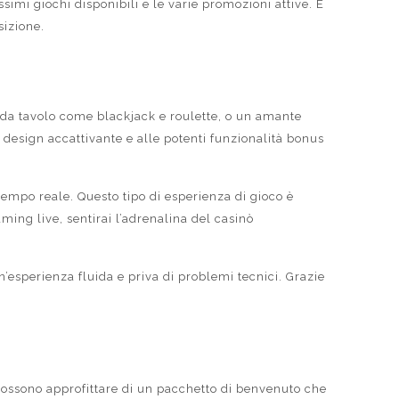
ssimi giochi disponibili e le varie promozioni attive. È
sizione.
i da tavolo come blackjack e roulette, o un amante
 design accattivante e alle potenti funzionalità bonus
 tempo reale. Questo tipo di esperienza di gioco è
ing live, sentirai l’adrenalina del casinò
n’esperienza fluida e priva di problemi tecnici. Grazie
possono approfittare di un pacchetto di benvenuto che