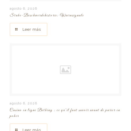
agosto 6, 2026
Stake-Beschwerdehistorie: Warnsignale
Leer más
agosto 6, 2026
Casino en ligne Betking : ce qu’il faut savoir avant de parier en
poker
Leer más