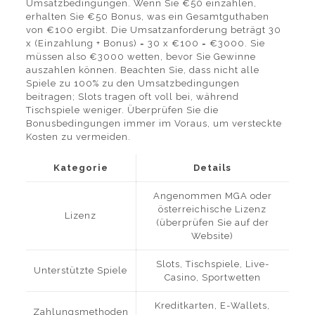
Umsatzbedingungen. Wenn Sie €50 einzahlen,
erhalten Sie €50 Bonus, was ein Gesamtguthaben
von €100 ergibt. Die Umsatzanforderung beträgt 30
x (Einzahlung + Bonus) = 30 x €100 = €3000. Sie
müssen also €3000 wetten, bevor Sie Gewinne
auszahlen können. Beachten Sie, dass nicht alle
Spiele zu 100% zu den Umsatzbedingungen
beitragen; Slots tragen oft voll bei, während
Tischspiele weniger. Überprüfen Sie die
Bonusbedingungen immer im Voraus, um versteckte
Kosten zu vermeiden.
Kategorie
Details
Angenommen MGA oder
österreichische Lizenz
Lizenz
(überprüfen Sie auf der
Website)
Slots, Tischspiele, Live-
Unterstützte Spiele
Casino, Sportwetten
Kreditkarten, E-Wallets,
Zahlungsmethoden