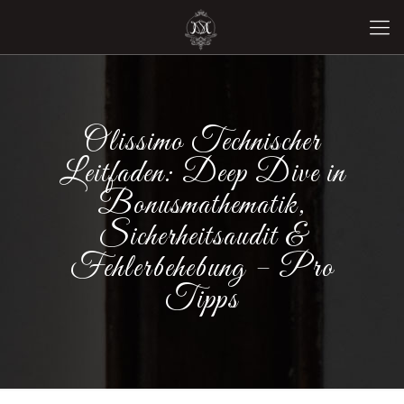
Olissimo Technischer
Leitfaden: Deep Dive in
Bonusmathematik,
Sicherheitsaudit &
Fehlerbehebung – Pro
Tipps