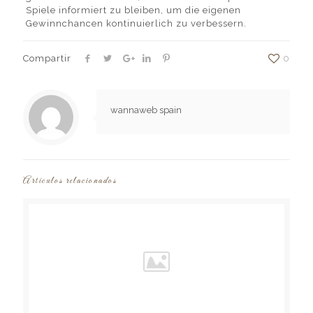
Spiele informiert zu bleiben, um die eigenen
Gewinnchancen kontinuierlich zu verbessern.
Compartir
0
wannaweb spain
Artículos relacionados