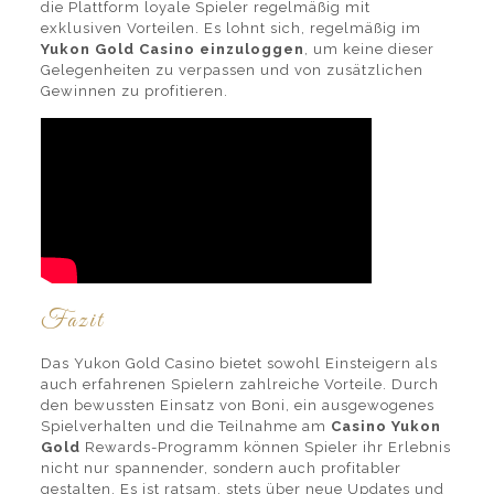
die Plattform loyale Spieler regelmäßig mit
exklusiven Vorteilen. Es lohnt sich, regelmäßig im
Yukon Gold Casino einzuloggen
, um keine dieser
Gelegenheiten zu verpassen und von zusätzlichen
Gewinnen zu profitieren.
Fazit
Das Yukon Gold Casino bietet sowohl Einsteigern als
auch erfahrenen Spielern zahlreiche Vorteile. Durch
den bewussten Einsatz von Boni, ein ausgewogenes
Spielverhalten und die Teilnahme am
Casino Yukon
Gold
Rewards-Programm können Spieler ihr Erlebnis
nicht nur spannender, sondern auch profitabler
gestalten. Es ist ratsam, stets über neue Updates und