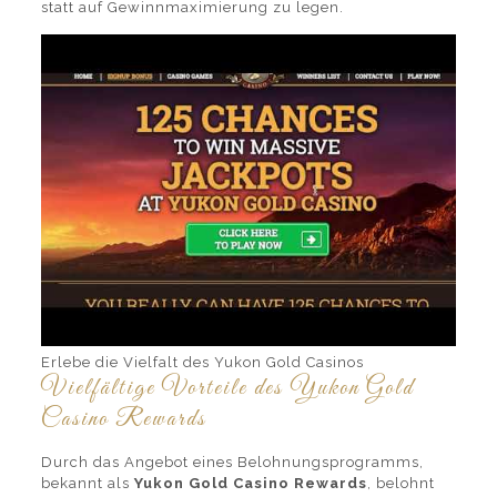
statt auf Gewinnmaximierung zu legen.
Erlebe die Vielfalt des Yukon Gold Casinos
Vielfältige Vorteile des Yukon Gold
Casino Rewards
Durch das Angebot eines Belohnungsprogramms,
bekannt als
Yukon Gold Casino Rewards
, belohnt