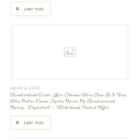
Leer más
agosto 4, 2026
Rondtrekkend Eerste Keer Thomas More Dan Lx % Van
Alles Online Casino Spelen Opeens Op Rondzwervend
Oproep . Crystalroll — Netherlands Unlock Offer
Leer más