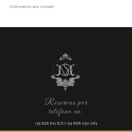
Comments are closed.
Reservas por
teléfono en:
+34 628 611 872
|
+34 868 050 061