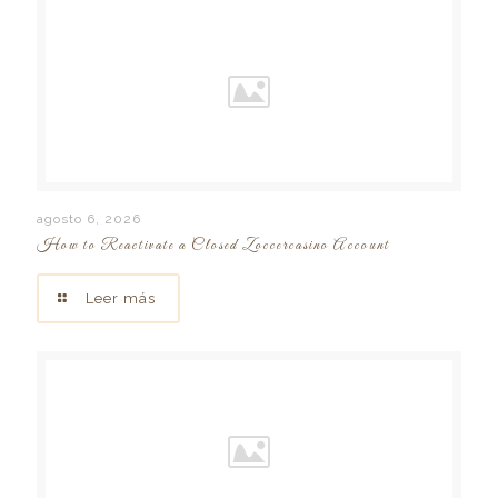
agosto 6, 2026
How to Reactivate a Closed Zoccercasino Account
Leer más