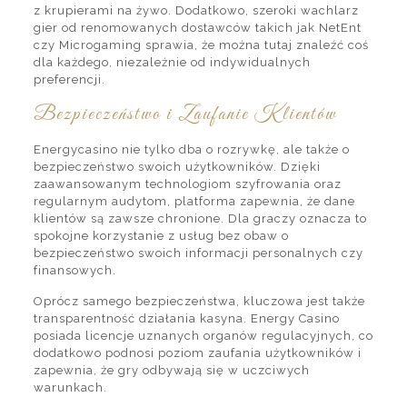
z krupierami na żywo. Dodatkowo, szeroki wachlarz
gier od renomowanych dostawców takich jak NetEnt
czy Microgaming sprawia, że można tutaj znaleźć coś
dla każdego, niezależnie od indywidualnych
preferencji.
Bezpieczeństwo i Zaufanie Klientów
Energycasino nie tylko dba o rozrywkę, ale także o
bezpieczeństwo swoich użytkowników. Dzięki
zaawansowanym technologiom szyfrowania oraz
regularnym audytom, platforma zapewnia, że dane
klientów są zawsze chronione. Dla graczy oznacza to
spokojne korzystanie z usług bez obaw o
bezpieczeństwo swoich informacji personalnych czy
finansowych.
Oprócz samego bezpieczeństwa, kluczowa jest także
transparentność działania kasyna. Energy Casino
posiada licencje uznanych organów regulacyjnych, co
dodatkowo podnosi poziom zaufania użytkowników i
zapewnia, że gry odbywają się w uczciwych
warunkach.