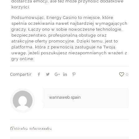
dostarcza emocji, ale też może przynosić dodatkowe
korzyści.
Podsumowując, Energy Casino to miejsce, które
spełnia oczekiwania nawet najbardziej wymagających
graczy. Łączy ono w sobie nowoczesne technologie,
bezpieczeństwo, profesjonalną obsługę oraz
atrakcyjne oferty promocyjne. Dzięki temu, jest to
platforma, która z pewnością zasługuje na Twoją
uwagę, jeżeli poszukujesz niezapomnianych wrażeń z
gry online.
Compartir
0
wannaweb spain
Artículos relacionados