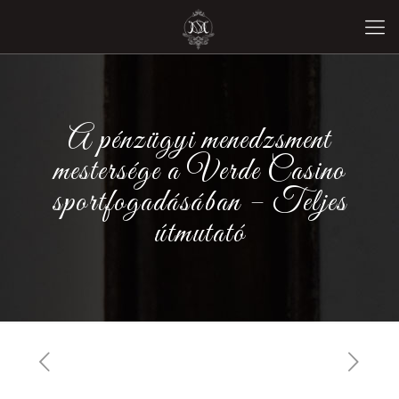
A pénzügyi menedzsment
mestersége a Verde Casino
sportfogadásában – Teljes
útmutató