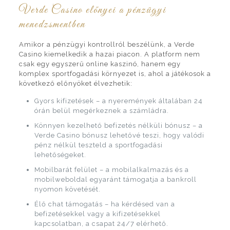
Verde Casino előnyei a pénzügyi
menedzsmentben
Amikor a pénzügyi kontrollról beszélünk, a Verde
Casino kiemelkedik a hazai piacon. A platform nem
csak egy egyszerű online kaszinó, hanem egy
komplex sportfogadási környezet is, ahol a játékosok a
következő előnyöket élvezhetik:
Gyors kifizetések – a nyeremények általában 24
órán belül megérkeznek a számládra.
Könnyen kezelhető befizetés nélküli bónusz – a
Verde Casino bónusz lehetővé teszi, hogy valódi
pénz nélkül teszteld a sportfogadási
lehetőségeket.
Mobilbarát felület – a mobilalkalmazás és a
mobilweboldal egyaránt támogatja a bankroll
nyomon követését.
Élő chat támogatás – ha kérdésed van a
befizetésekkel vagy a kifizetésekkel
kapcsolatban, a csapat 24/7 elérhető.