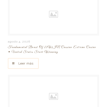
agosto 4, 2026
Fundamental Boast Of 22WIN Cassino Extreme Casino
• United States Start Winning
Leer más