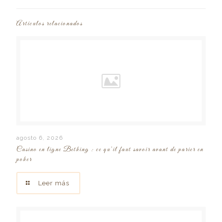
Artículos relacionados
agosto 6, 2026
Casino en ligne Betking : ce qu’il faut savoir avant de parier en
poker
Leer más