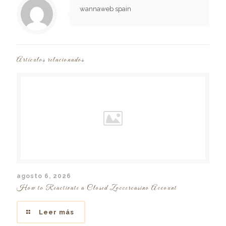
wannaweb spain
Artículos relacionados
agosto 6, 2026
How to Reactivate a Closed Zoccercasino Account
Leer más