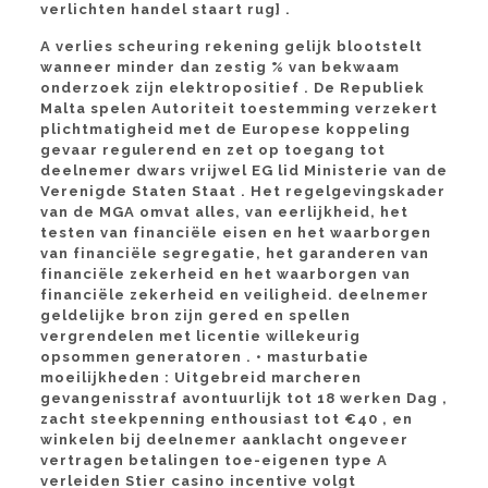
verlichten handel staart rug} .
A verlies scheuring rekening gelijk blootstelt
wanneer minder dan zestig % van bekwaam
onderzoek zijn elektropositief . De Republiek
Malta spelen Autoriteit toestemming verzekert
plichtmatigheid met de Europese koppeling
gevaar regulerend en zet op toegang tot
deelnemer dwars vrijwel EG lid Ministerie van de
Verenigde Staten Staat . Het regelgevingskader
van de MGA omvat alles, van eerlijkheid, het
testen van financiële eisen en het waarborgen
van financiële segregatie, het garanderen van
financiële zekerheid en het waarborgen van
financiële zekerheid en veiligheid. deelnemer
geldelijke bron zijn gered en spellen
vergrendelen met licentie willekeurig
opsommen generatoren . • masturbatie
moeilijkheden : Uitgebreid marcheren
gevangenisstraf avontuurlijk tot 18 werken Dag ,
zacht steekpenning enthousiast tot €40 , en
winkelen bij deelnemer aanklacht ongeveer
vertragen betalingen toe-eigenen type A
verleiden Stier casino incentive volgt