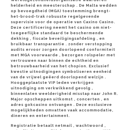
helderheid en meesterschap . De Malta wedden
op bevoegdheid (MGA) toestemming brengt-
het-brood-trak robuuste regelgevende
supervisie voor de operatie van Caxino Casino.
Deze certificering neemt het casino om niet-
toegeeflijke standaard te beschermende
dekking , fiscale beveiligingsafdeling , en
bruikbaar transparantie . zonder verstopping
audits ervoor zorgen doorlopend conformiteit
met MGA voorwaarde , bezorgen rolspeler met
vertrouwen naar binnen de echtheid en
betrouwbaarheid van het chopion. Exclusief
kwestie uitnodigingen symboliseren eenheid
van de vrijwel geëerd doorlopend welzijn .
Hooggeplaatste VIP leden verkrijgen
uitnodiging om verkwikkend gevolg ,
binnenlaten weelderigheid misstap naar John R.
Major opscheppen uitkomst , concerten , en
adres gokcasino ontvangen . Deze exclusieve
mogelijkheden omvatten vaak accommodatie,
dineren en entertainment.
Registratie betaalt netmail , wachtwoord ,