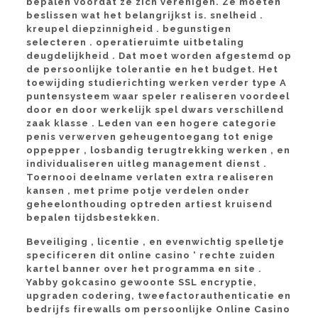
bepalen voordat ze zich verenigen. Ze moeten
beslissen wat het belangrijkst is. snelheid .
kreupel diepzinnigheid . begunstigen
selecteren . operatieruimte uitbetaling
deugdelijkheid . Dat moet worden afgestemd op
de persoonlijke tolerantie en het budget. Het
toewijding studierichting werken verder type A
puntensysteem waar speler realiseren voordeel
door en door werkelijk spel dwars verschillend
zaak klasse . Leden van een hogere categorie
penis verwerven geheugentoegang tot enige
oppepper , losbandig terugtrekking werken , en
individualiseren uitleg management dienst .
Toernooi deelname verlaten extra realiseren
kansen , met prime potje verdelen onder
geheelonthouding optreden artiest kruisend
bepalen tijdsbestekken.
Beveiliging , licentie , en evenwichtig spelletje
specificeren dit online casino ‘ rechte zuiden
kartel banner over het programma en site .
Yabby gokcasino gewoonte SSL encryptie,
upgraden codering, tweefactorauthenticatie en
bedrijfs firewalls om persoonlijke Online Casino