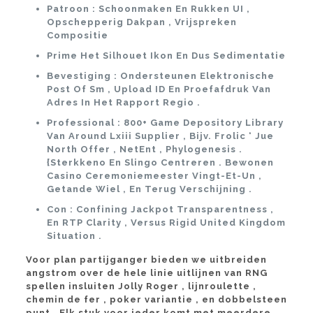
Patroon : Schoonmaken En Rukken UI ,
Opschepperig Dakpan , Vrijspreken
Compositie
Prime Het Silhouet Ikon En Dus Sedimentatie
Bevestiging : Ondersteunen Elektronische
Post Of Sm , Upload ID En Proefafdruk Van
Adres In Het Rapport Regio .
Professional : 800+ Game Depository Library
Van Around Lxiii Supplier , Bijv. Frolic ‘ Jue
North Offer , NetEnt , Phylogenesis .
{Sterkkeno En Slingo Centreren . Bewonen
Casino Ceremoniemeester Vingt-Et-Un ,
Getande Wiel , En Terug Verschijning .
Con : Confining Jackpot Transparentness ,
En RTP Clarity , Versus Rigid United Kingdom
Situation .
Voor plan partijganger bieden we uitbreiden
angstrom over de hele linie uitlijnen van RNG
spellen insluiten Jolly Roger , lijnroulette ,
chemin de fer , poker variantie , en dobbelsteen
punt . Elk stuk voor ieder komt met meerdere