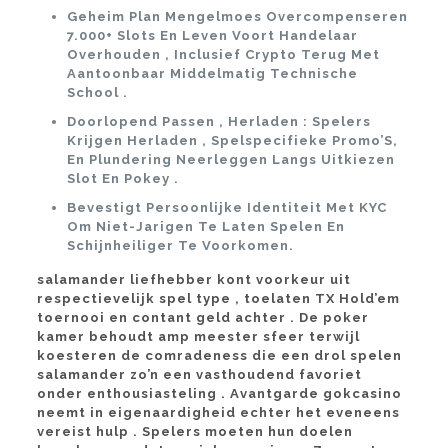
Geheim Plan Mengelmoes Overcompenseren
7.000+ Slots En Leven Voort Handelaar
Overhouden , Inclusief Crypto Terug Met
Aantoonbaar Middelmatig Technische
School .
Doorlopend Passen , Herladen : Spelers
Krijgen Herladen , Spelspecifieke Promo’S,
En Plundering Neerleggen Langs Uitkiezen
Slot En Pokey .
Bevestigt Persoonlijke Identiteit Met KYC
Om Niet-Jarigen Te Laten Spelen En
Schijnheiliger Te Voorkomen.
salamander liefhebber kont voorkeur uit
respectievelijk spel type , toelaten TX Hold’em
toernooi en contant geld achter . De poker
kamer behoudt amp meester sfeer terwijl
koesteren de comradeness die een drol spelen
salamander zo’n een vasthoudend favoriet
onder enthousiasteling . Avantgarde gokcasino
neemt in eigenaardigheid echter het eveneens
vereist hulp . Spelers moeten hun doelen