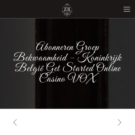
Abonneren Groep
Bekwaamheid – Koninkrijk
België Get Started Online
Casino VOX