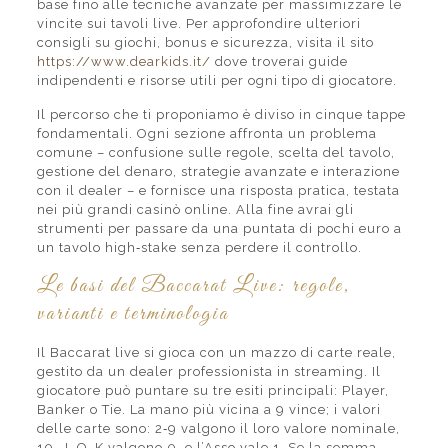
base fino alle tecniche avanzate per massimizzare le
vincite sui tavoli live. Per approfondire ulteriori
consigli su giochi, bonus e sicurezza, visita il sito
https://www.dearkids.it/
dove troverai guide
indipendenti e risorse utili per ogni tipo di giocatore.
Il percorso che ti proponiamo è diviso in cinque tappe
fondamentali. Ogni sezione affronta un problema
comune – confusione sulle regole, scelta del tavolo,
gestione del denaro, strategie avanzate e interazione
con il dealer – e fornisce una risposta pratica, testata
nei più grandi casinò online. Alla fine avrai gli
strumenti per passare da una puntata di pochi euro a
un tavolo high‑stake senza perdere il controllo.
Le basi del Baccarat Live: regole,
varianti e terminologia
Il Baccarat live si gioca con un mazzo di carte reale,
gestito da un dealer professionista in streaming. Il
giocatore può puntare su tre esiti principali: Player,
Banker o Tie. La mano più vicina a 9 vince; i valori
delle carte sono: 2‑9 valgono il loro valore nominale,
10, J, Q, K valgono 0, e l’Asso vale 1. Se la somma