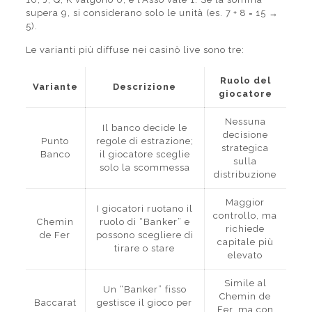
supera 9, si considerano solo le unità (es. 7 + 8 = 15 →
5).
Le varianti più diffuse nei casinò live sono tre:
Ruolo del
Variante
Descrizione
giocatore
Nessuna
Il banco decide le
decisione
Punto
regole di estrazione;
strategica
Banco
il giocatore sceglie
sulla
solo la scommessa
distribuzione
Maggior
I giocatori ruotano il
controllo, ma
Chemin
ruolo di “Banker” e
richiede
de Fer
possono scegliere di
capitale più
tirare o stare
elevato
Simile al
Un “Banker” fisso
Chemin de
Baccarat
gestisce il gioco per
Fer, ma con