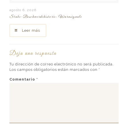
agosto 6, 2026
Stake-Beschwerdehistorie: Warnsignale
Leer más
Deja una respuesta
Tu dirección de correo electrónico no será publicada.
Los campos obligatorios están marcados con
*
Comentario
*