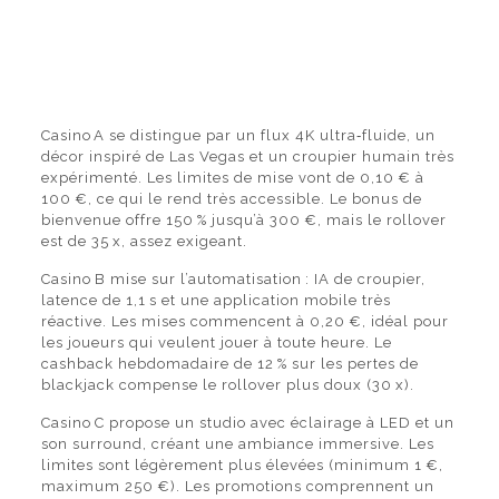
– Bonus blackjack (welcome, cash‑back)
– Compatibilité mobile (app vs web)
– Support client (chat, téléphone, temps de
réponse)
Casino A se distingue par un flux 4K ultra‑fluide, un
décor inspiré de Las Vegas et un croupier humain très
expérimenté. Les limites de mise vont de 0,10 € à
100 €, ce qui le rend très accessible. Le bonus de
bienvenue offre 150 % jusqu’à 300 €, mais le rollover
est de 35 x, assez exigeant.
Casino B mise sur l’automatisation : IA de croupier,
latence de 1,1 s et une application mobile très
réactive. Les mises commencent à 0,20 €, idéal pour
les joueurs qui veulent jouer à toute heure. Le
cashback hebdomadaire de 12 % sur les pertes de
blackjack compense le rollover plus doux (30 x).
Casino C propose un studio avec éclairage à LED et un
son surround, créant une ambiance immersive. Les
limites sont légèrement plus élevées (minimum 1 €,
maximum 250 €). Les promotions comprennent un