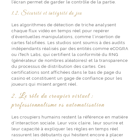
l’écran permet de garder le contrôle de la partie.
1.2. Sécurité et intégrité du jeu
Les algorithmes de détection de triche analysent
chaque flux vidéo en temps réel pour repérer
d’éventuelles manipulations, comme l’insertion de
cartes falsifiées. Les studios sont soumis à des audits
indépendants réalisés par des entités comme eCOGRA
ou iTech Labs, qui certifient la conformité du RNG
(générateur de nombres aléatoires) et la transparence
du processus de distribution des cartes. Ces
certifications sont affichées dans le bas de page du
casino et constituent un gage de confiance pour les
joueurs qui misent argent réel.
2. Le rôle du croupier virtuel :
professionnalisme vs automatisation
Les croupiers humains restent la référence en matière
d’interaction sociale. Leur voix claire, leur sourire et
leur capacité à expliquer les règles en temps réel
rassurent les débutants qui hésitent encore à placer