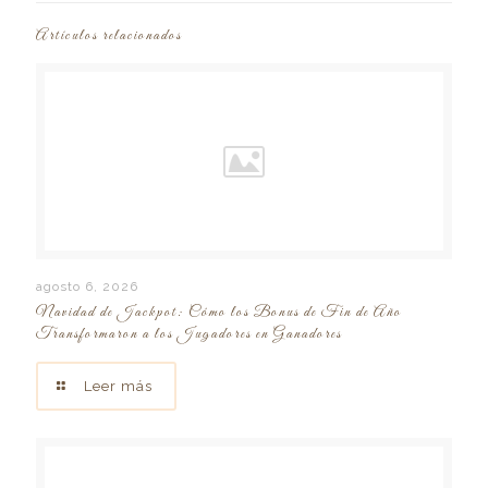
Artículos relacionados
agosto 6, 2026
Navidad de Jackpot: Cómo los Bonus de Fin de Año
Transformaron a los Jugadores en Ganadores
Leer más