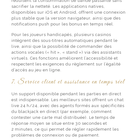
réduisent la consommation de bande passante sans
sacrifier la netteté. Les applications natives,
disponibles sur iOS et Android, offrent une connexion
plus stable que la version navigateur, ainsi que des
notifications push pour les bonus en temps réel.
Pour les joueurs handicapés, plusieurs casinos
intègrent des sous‑titres automatiques pendant le
live, ainsi que la possibilité de commander des
actions vocales (« hit », « stand ») via des assistants
virtuels. Ces fonctions améliorent l’accessibilité et
respectent les exigences du règlement sur l’égalité
d’accès au jeu en ligne.
7. Service client et assistance en temps réel
Un support disponible pendant les parties en direct
est indispensable. Les meilleurs sites offrent un chat
live 24 h/24, avec des agents formés aux spécificités
du blackjack en direct (par exemple, comment
contester une carte mal distribuée). Le temps de
réponse moyen se situe entre 30 secondes et
2 minutes, ce qui permet de régler rapidement les
problèmes de connexion ou de paiement.