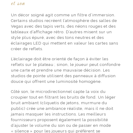
et son
Un décor soigné agit comme un filtre d’immersion.
Certains studios recréent l’atmosphère des salles de
Vegas avec des tapis verts, des néons rouges et des
tableaux d’affichage rétro. D’autres misent sur un
style plus épuré, avec des tons neutres et des
éclairages LED qui mettent en valeur les cartes sans
créer de reflets.
L’éclairage doit être orienté de façon à éviter les
reflets sur le plateau ; sinon, le joueur peut confondre
une carte et prendre une mauvaise décision. Les
studios de pointe utilisent des panneaux à diffusion
douce qui offrent une luminosité homogène.
Côté son, le microdirectionnel capte la voix du
croupier tout en filtrant les bruits de fond. Un léger
bruit ambiant (cliquetis de jetons, murmure du
public) crée une ambiance réaliste, mais il ne doit
jamais masquer les instructions. Les meilleurs
fournisseurs proposent également la possibilité
d’ajuster le volume du son ou de passer en mode
« silence » pour les joueurs qui préfèrent se