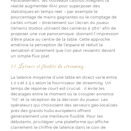
Parallèlement, les nouveaux casinos intègrent la
réalité augmentée (RA) pour superposer des
statistiques en temps réel – par exemple le
pourcentage de mains gagnantes ou le comptage de
cartes virtuel – directement sur l’écran du joueur.
Certains studios utilisent des caméras à 360° afin de
proposer une vue panoramique, donnant l’impression
d’être placé au centre de la table. Cette approche
améliore la perception de l’espace et réduit la
sensation d’isolement que l’on peut ressentir devant
un simple flux plat.
1.1. Latence et fluidité du streaming
La latence moyenne d’une table en direct varie entre
1,2 s et 2,5 s selon le fournisseur de streaming. Un
temps de réponse court est crucial : il évite les
décalages entre le moment où le croupier annonce
“hit” et la réception de la décision du joueur. Les
opérateurs qui choisissent des serveurs géo‑localisés
près des grands hubs européens offrent
généralement une meilleure fluidité. Pour les
débutants, privilégier une plateforme qui affiche
clairement le chiffre de latence dans le coin de