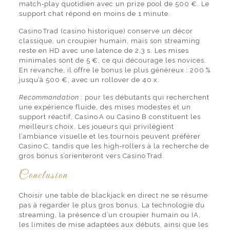
match‑play quotidien avec un prize pool de 500 €. Le
support chat répond en moins de 1 minute.
Casino Trad (casino historique) conserve un décor
classique, un croupier humain, mais son streaming
reste en HD avec une latence de 2,3 s. Les mises
minimales sont de 5 €, ce qui décourage les novices.
En revanche, il offre le bonus le plus généreux : 200 %
jusqu’à 500 €, avec un rollover de 40 x.
Recommandation
: pour les débutants qui recherchent
une expérience fluide, des mises modestes et un
support réactif, Casino A ou Casino B constituent les
meilleurs choix. Les joueurs qui privilégient
l’ambiance visuelle et les tournois peuvent préférer
Casino C, tandis que les high‑rollers à la recherche de
gros bonus s’orienteront vers Casino Trad.
Conclusion
Choisir une table de blackjack en direct ne se résume
pas à regarder le plus gros bonus. La technologie du
streaming, la présence d’un croupier humain ou IA,
les limites de mise adaptées aux débuts, ainsi que les