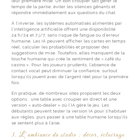
leur première mise. Un bon croupier sait gérer le
tempo de la partie, éviter les silences gênants et
répondre immédiatement aux questions du chat.
À l’inverse, les systèmes automatisés alimentés par
l’intelligence artificielle offrent une disponibilité
24 h/24 et 7 j/7, sans risque de fatigue ou d’erreur
humaine. Les IA peuvent afficher les cartes en temps
réel, calculer les probabilités et proposer des
suggestions de mise. Toutefois, elles manquent de la
touche humaine qui crée le sentiment de « café du
casino ». Pour les joueurs prudents, l’absence de
contact vocal peut diminuer la confiance, surtout
lorsqu’ils jouent avec de l’argent réel pour la première
fois.
En pratique, de nombreux sites proposent les deux
options : une table avec croupier en direct et une
version « auto‑dealer » où l’IA gère le jeu. Les
débutants peuvent tester la version IA pour s’habituer
aux règles, puis passer à une table humaine lorsqu’ils
se sentent plus à l’aise.
3. L’ambiance du studio : décor, éclairage