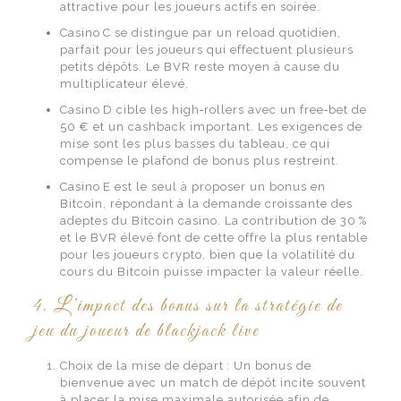
attractive pour les joueurs actifs en soirée.
Casino C se distingue par un reload quotidien,
parfait pour les joueurs qui effectuent plusieurs
petits dépôts. Le BVR reste moyen à cause du
multiplicateur élevé.
Casino D cible les high‑rollers avec un free‑bet de
50 € et un cashback important. Les exigences de
mise sont les plus basses du tableau, ce qui
compense le plafond de bonus plus restreint.
Casino E est le seul à proposer un bonus en
Bitcoin, répondant à la demande croissante des
adeptes du Bitcoin casino. La contribution de 30 %
et le BVR élevé font de cette offre la plus rentable
pour les joueurs crypto, bien que la volatilité du
cours du Bitcoin puisse impacter la valeur réelle.
4. L’impact des bonus sur la stratégie de
jeu du joueur de blackjack live
Choix de la mise de départ : Un bonus de
bienvenue avec un match de dépôt incite souvent
à placer la mise maximale autorisée afin de