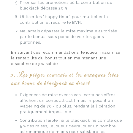
Prioriser les promotions où la contribution du
blackjack dépasse 20 %.
Utiliser les “Happy Hour” pour multiplier la
contribution et réduire le BVR.
Ne jamais dépasser la mise maximale autorisée
par le bonus, sous peine de voir les gains
plafonnés.
En suivant ces recommandations, le joueur maximise
la rentabilité du bonus tout en maintenant une
discipline de jeu solide.
5. Les pièges courants et les arnaques liées
aux bonus de blackjack en direct
Exigences de mise excessives : certaines offres
affichent un bonus attractif mais imposent un
wagering de 70 × ou plus, rendant la libération
pratiquement impossible.
Contribution faible : si le blackjack ne compte que
5 % des mises, le joueur devra jouer un nombre
astronomique de mains pour satisfaire les