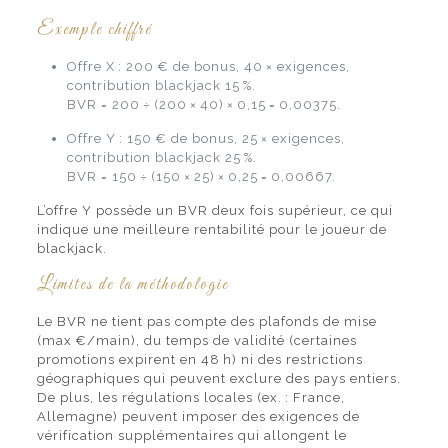
Exemple chiffré
Offre X : 200 € de bonus, 40 × exigences,
contribution blackjack 15 %.
BVR = 200 ÷ (200 × 40) × 0,15 = 0,00375.
Offre Y : 150 € de bonus, 25 × exigences,
contribution blackjack 25 %.
BVR = 150 ÷ (150 × 25) × 0,25 = 0,00667.
L’offre Y possède un BVR deux fois supérieur, ce qui
indique une meilleure rentabilité pour le joueur de
blackjack.
Limites de la méthodologie
Le BVR ne tient pas compte des plafonds de mise
(max €/main), du temps de validité (certaines
promotions expirent en 48 h) ni des restrictions
géographiques qui peuvent exclure des pays entiers.
De plus, les régulations locales (ex. : France,
Allemagne) peuvent imposer des exigences de
vérification supplémentaires qui allongent le