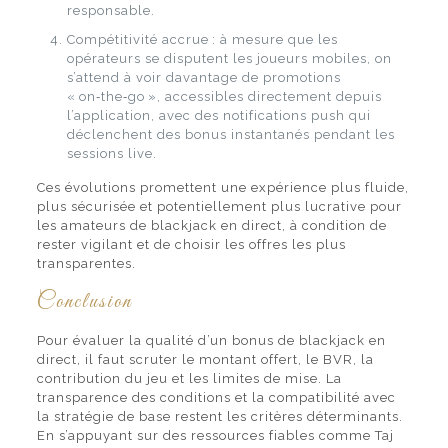
responsable.
Compétitivité accrue : à mesure que les
opérateurs se disputent les joueurs mobiles, on
s’attend à voir davantage de promotions
« on‑the‑go », accessibles directement depuis
l’application, avec des notifications push qui
déclenchent des bonus instantanés pendant les
sessions live.
Ces évolutions promettent une expérience plus fluide,
plus sécurisée et potentiellement plus lucrative pour
les amateurs de blackjack en direct, à condition de
rester vigilant et de choisir les offres les plus
transparentes.
Conclusion
Pour évaluer la qualité d’un bonus de blackjack en
direct, il faut scruter le montant offert, le BVR, la
contribution du jeu et les limites de mise. La
transparence des conditions et la compatibilité avec
la stratégie de base restent les critères déterminants.
En s’appuyant sur des ressources fiables comme Taj