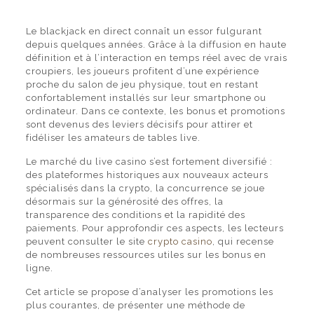
Le blackjack en direct connaît un essor fulgurant
depuis quelques années. Grâce à la diffusion en haute
définition et à l’interaction en temps réel avec de vrais
croupiers, les joueurs profitent d’une expérience
proche du salon de jeu physique, tout en restant
confortablement installés sur leur smartphone ou
ordinateur. Dans ce contexte, les bonus et promotions
sont devenus des leviers décisifs pour attirer et
fidéliser les amateurs de tables live.
Le marché du live casino s’est fortement diversifié :
des plateformes historiques aux nouveaux acteurs
spécialisés dans la crypto, la concurrence se joue
désormais sur la générosité des offres, la
transparence des conditions et la rapidité des
paiements. Pour approfondir ces aspects, les lecteurs
peuvent consulter le site
crypto casino
, qui recense
de nombreuses ressources utiles sur les bonus en
ligne.
Cet article se propose d’analyser les promotions les
plus courantes, de présenter une méthode de