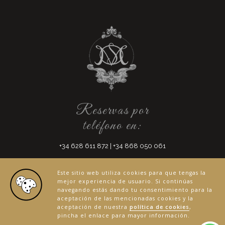
Reservas por
teléfono en:
+34 628 611 872
|
+34 868 050 061
Este sitio web utiliza cookies para que tengas la
mejor experiencia de usuario. Si continúas
navegando estás dando tu consentimiento para la
aceptación de las mencionadas cookies y la
aceptación de nuestra
política de cookies
,
Desarrollado por
Digital Creatio
. © 2026 Mesón
pincha el enlace para mayor información.
Restaurante Casa de los Musso | Lorca, Murcia. Todos