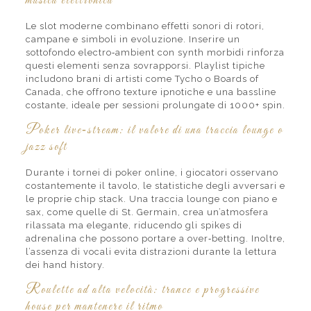
musica elettronica
Le slot moderne combinano effetti sonori di rotori,
campane e simboli in evoluzione. Inserire un
sottofondo electro‑ambient con synth morbidi rinforza
questi elementi senza sovrapporsi. Playlist tipiche
includono brani di artisti come Tycho o Boards of
Canada, che offrono texture ipnotiche e una bassline
costante, ideale per sessioni prolungate di 1000+ spin.
Poker live‑stream: il valore di una traccia lounge o
jazz soft
Durante i tornei di poker online, i giocatori osservano
costantemente il tavolo, le statistiche degli avversari e
le proprie chip stack. Una traccia lounge con piano e
sax, come quelle di St. Germain, crea un’atmosfera
rilassata ma elegante, riducendo gli spikes di
adrenalina che possono portare a over‑betting. Inoltre,
l’assenza di vocali evita distrazioni durante la lettura
dei hand history.
Roulette ad alta velocità: trance e progressive
house per mantenere il ritmo