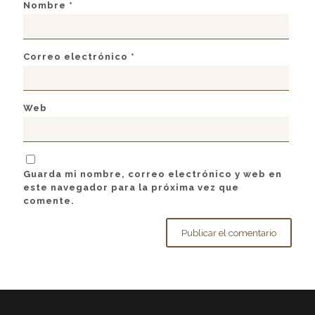
Nombre
*
Correo electrónico
*
Web
Guarda mi nombre, correo electrónico y web en
este navegador para la próxima vez que
comente.