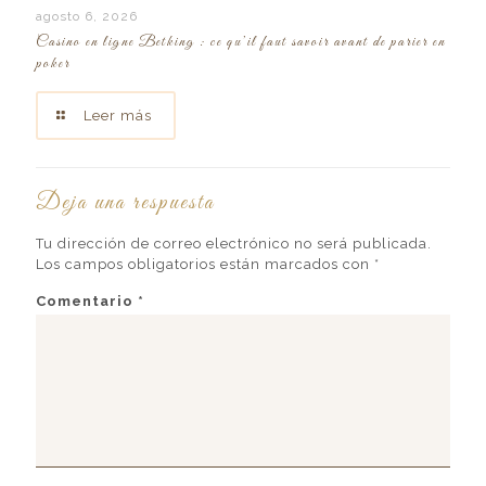
agosto 6, 2026
Casino en ligne Betking : ce qu’il faut savoir avant de parier en
poker
Leer más
Deja una respuesta
Tu dirección de correo electrónico no será publicada.
Los campos obligatorios están marcados con
*
Comentario
*