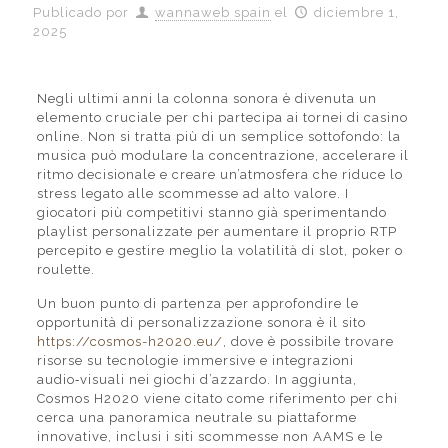
Publicado por
wannaweb spain
el
diciembre 1,
2025
Negli ultimi anni la colonna sonora è divenuta un
elemento cruciale per chi partecipa ai tornei di casino
online. Non si tratta più di un semplice sottofondo: la
musica può modulare la concentrazione, accelerare il
ritmo decisionale e creare un’atmosfera che riduce lo
stress legato alle scommesse ad alto valore. I
giocatori più competitivi stanno già sperimentando
playlist personalizzate per aumentare il proprio RTP
percepito e gestire meglio la volatilità di slot, poker o
roulette.
Un buon punto di partenza per approfondire le
opportunità di personalizzazione sonora è il sito
https://cosmos-h2020.eu/
, dove è possibile trovare
risorse su tecnologie immersive e integrazioni
audio‑visuali nei giochi d’azzardo. In aggiunta,
Cosmos H2020 viene citato come riferimento per chi
cerca una panoramica neutrale su piattaforme
innovative, inclusi i siti scommesse non AAMS e le