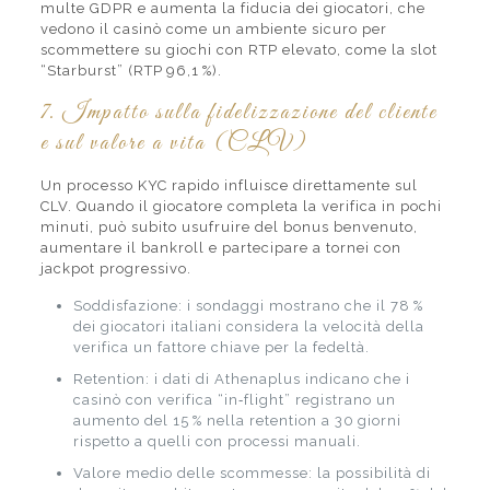
multe GDPR e aumenta la fiducia dei giocatori, che
vedono il casinò come un ambiente sicuro per
scommettere su giochi con RTP elevato, come la slot
“Starburst” (RTP 96,1 %).
7. Impatto sulla fidelizzazione del cliente
e sul valore a vita (CLV)
Un processo KYC rapido influisce direttamente sul
CLV. Quando il giocatore completa la verifica in pochi
minuti, può subito usufruire del bonus benvenuto,
aumentare il bankroll e partecipare a tornei con
jackpot progressivo.
Soddisfazione: i sondaggi mostrano che il 78 %
dei giocatori italiani considera la velocità della
verifica un fattore chiave per la fedeltà.
Retention: i dati di Athenaplus indicano che i
casinò con verifica “in‑flight” registrano un
aumento del 15 % nella retention a 30 giorni
rispetto a quelli con processi manuali.
Valore medio delle scommesse: la possibilità di