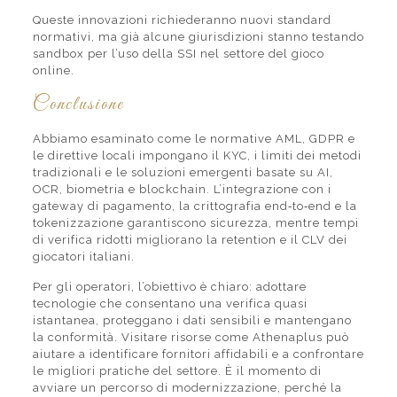
Queste innovazioni richiederanno nuovi standard
normativi, ma già alcune giurisdizioni stanno testando
sandbox per l’uso della SSI nel settore del gioco
online.
Conclusione
Abbiamo esaminato come le normative AML, GDPR e
le direttive locali impongano il KYC, i limiti dei metodi
tradizionali e le soluzioni emergenti basate su AI,
OCR, biometria e blockchain. L’integrazione con i
gateway di pagamento, la crittografia end‑to‑end e la
tokenizzazione garantiscono sicurezza, mentre tempi
di verifica ridotti migliorano la retention e il CLV dei
giocatori italiani.
Per gli operatori, l’obiettivo è chiaro: adottare
tecnologie che consentano una verifica quasi
istantanea, proteggano i dati sensibili e mantengano
la conformità. Visitare risorse come Athenaplus può
aiutare a identificare fornitori affidabili e a confrontare
le migliori pratiche del settore. È il momento di
avviare un percorso di modernizzazione, perché la