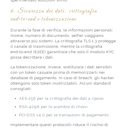
sperimentato soluzioni simili.
6. Sicurezza dei dati: crittografia
end‑to‑end e tokenizzazione
Durante la fase di verifica, le informazioni personali
(nome, numero di documento, selfie) viaggiano
attraverso più sistemi. La crittografia TLS 1.3 protegge
il canale di trasmissione, mentre la crittografia
end‑to‑end (E2EE) garantisce che solo il modulo KYC
possa decrittare i dati.
La tokenizzazione, invece, sostituisce i dati sensibili
con un token casuale prima di memorizzarli nei
database di pagamento. In caso di breach, gli hacker
ottengono solo token inutilizzabili. Alcuni standard
consigliati:
AES‑256 per la crittografia dei dati a riposo.
RSA‑4096 per lo scambio di chiavi.
PCI‑DSS v4.0 per le transazioni di pagamento.
Implementare questi protocolli riduce il rischio di