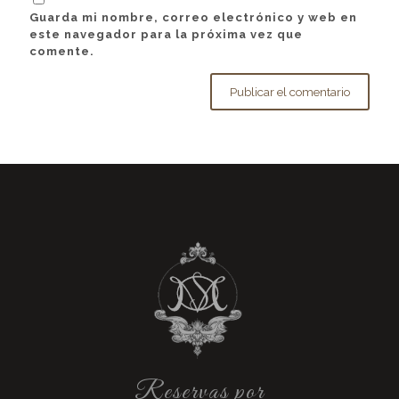
Guarda mi nombre, correo electrónico y web en
este navegador para la próxima vez que
comente.
Reservas por