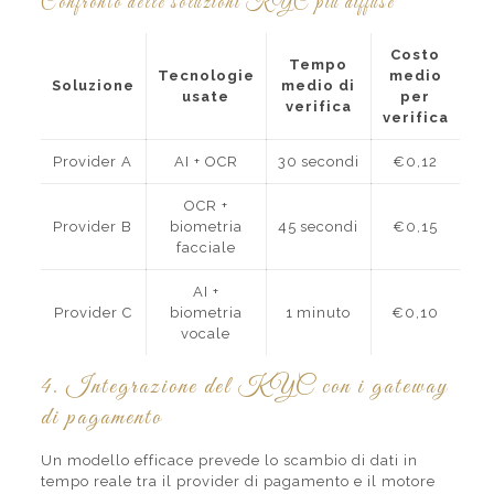
Confronto delle soluzioni KYC più diffuse
Costo
Tempo
Tecnologie
medio
Soluzione
medio di
usate
per
verifica
verifica
Provider A
AI + OCR
30 secondi
€0,12
OCR +
Provider B
biometria
45 secondi
€0,15
facciale
AI +
Provider C
biometria
1 minuto
€0,10
vocale
4. Integrazione del KYC con i gateway
di pagamento
Un modello efficace prevede lo scambio di dati in
tempo reale tra il provider di pagamento e il motore