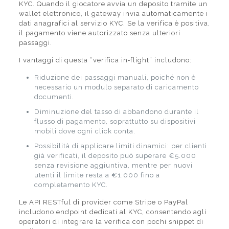
KYC. Quando il giocatore avvia un deposito tramite un
wallet elettronico, il gateway invia automaticamente i
dati anagrafici al servizio KYC. Se la verifica è positiva,
il pagamento viene autorizzato senza ulteriori
passaggi.
I vantaggi di questa “verifica in‑flight” includono:
Riduzione dei passaggi manuali, poiché non è
necessario un modulo separato di caricamento
documenti.
Diminuzione del tasso di abbandono durante il
flusso di pagamento, soprattutto su dispositivi
mobili dove ogni click conta.
Possibilità di applicare limiti dinamici: per clienti
già verificati, il deposito può superare €5.000
senza revisione aggiuntiva, mentre per nuovi
utenti il limite resta a €1.000 fino a
completamento KYC.
Le API RESTful di provider come Stripe o PayPal
includono endpoint dedicati al KYC, consentendo agli
operatori di integrare la verifica con pochi snippet di