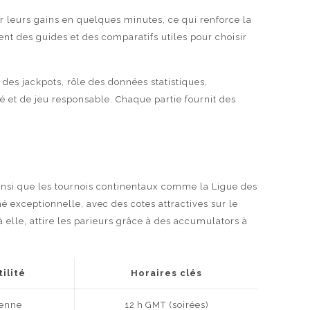
r leurs gains en quelques minutes, ce qui renforce la
t des guides et des comparatifs utiles pour choisir
des jackpots, rôle des données statistiques,
é et de jeu responsable. Chaque partie fournit des
ainsi que les tournois continentaux comme la Ligue des
xceptionnelle, avec des cotes attractives sur le
à elle, attire les parieurs grâce à des accumulators à
tilité
Horaires clés
enne
12 h GMT (soirées)