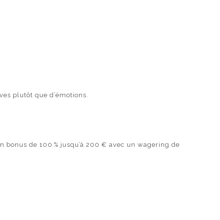
ives plutôt que d’émotions.
t. Un bonus de 100 % jusqu’à 200 € avec un wagering de