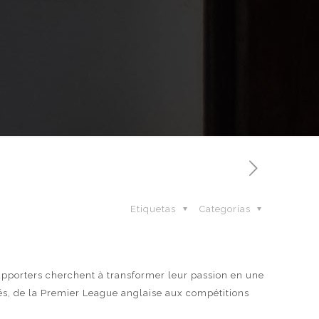
Etiquetas
Categorías
upporters cherchent à transformer leur passion en une
és, de la Premier League anglaise aux compétitions