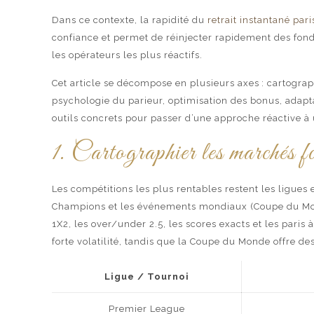
Dans ce contexte, la rapidité du
retrait instantané pari
confiance et permet de réinjecter rapidement des fond
les opérateurs les plus réactifs.
Cet article se décompose en plusieurs axes : cartograp
psychologie du parieur, optimisation des bonus, adapta
outils concrets pour passer d’une approche réactive à
1. Cartographier les marchés f
Les compétitions les plus rentables restent les ligue
Champions et les événements mondiaux (Coupe du Mond
1X2, les over/under 2.5, les scores exacts et les paris
forte volatilité, tandis que la Coupe du Monde offre d
Ligue / Tournoi
Premier League