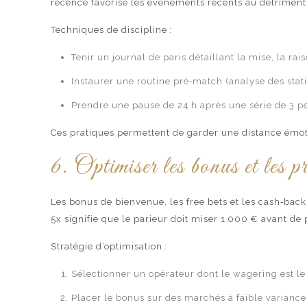
récence favorise les événements récents au détriment
Techniques de discipline :
Tenir un journal de paris détaillant la mise, la rais
Instaurer une routine pré‑match (analyse des stati
Prendre une pause de 24 h après une série de 3 pe
Ces pratiques permettent de garder une distance émotio
6. Optimiser les bonus et les p
Les bonus de bienvenue, les free bets et les cash‑back
5x signifie que le parieur doit miser 1 000 € avant de p
Stratégie d’optimisation :
Sélectionner un opérateur dont le wagering est le p
Placer le bonus sur des marchés à faible variance