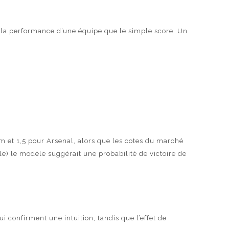
e la performance d’une équipe que le simple score. Un
m et 1,5 pour Arsenal, alors que les cotes du marché
e) le modèle suggérait une probabilité de victoire de
i confirment une intuition, tandis que l’effet de