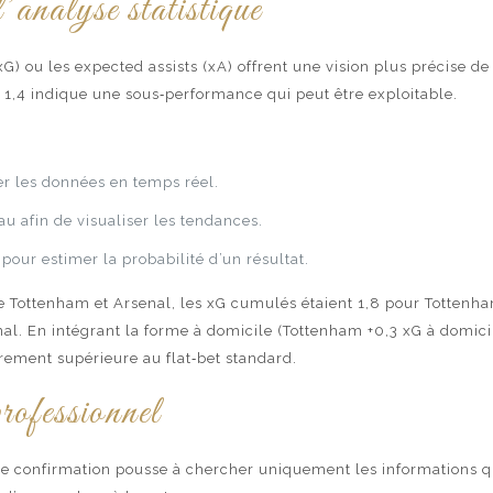
’analyse statistique
G) ou les expected assists (xA) offrent une vision plus précise d
 1,4 indique une sous‑performance qui peut être exploitable.
rer les données en temps réel.
u afin de visualiser les tendances.
pour estimer la probabilité d’un résultat.
e Tottenham et Arsenal, les xG cumulés étaient 1,8 pour Tottenha
al. En intégrant la forme à domicile (Tottenham +0,3 xG à domicil
èrement supérieure au flat‑bet standard.
rofessionnel
s de confirmation pousse à chercher uniquement les informations qu