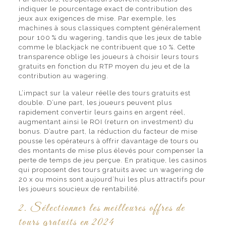
indiquer le pourcentage exact de contribution des
jeux aux exigences de mise. Par exemple, les
machines à sous classiques comptent généralement
pour 100 % du wagering, tandis que les jeux de table
comme le blackjack ne contribuent que 10 %. Cette
transparence oblige les joueurs à choisir leurs tours
gratuits en fonction du RTP moyen du jeu et de la
contribution au wagering.
L’impact sur la valeur réelle des tours gratuits est
double. D’une part, les joueurs peuvent plus
rapidement convertir leurs gains en argent réel,
augmentant ainsi le ROI (return on investment) du
bonus. D’autre part, la réduction du facteur de mise
pousse les opérateurs à offrir davantage de tours ou
des montants de mise plus élevés pour compenser la
perte de temps de jeu perçue. En pratique, les casinos
qui proposent des tours gratuits avec un wagering de
20 x ou moins sont aujourd’hui les plus attractifs pour
les joueurs soucieux de rentabilité.
2. Sélectionner les meilleures offres de
tours gratuits en 2024