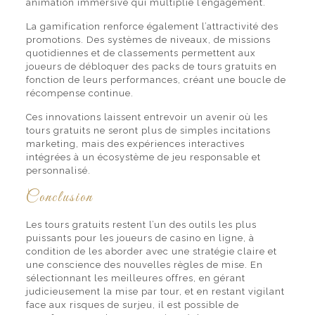
animation immersive qui multiplie l’engagement.
La gamification renforce également l’attractivité des
promotions. Des systèmes de niveaux, de missions
quotidiennes et de classements permettent aux
joueurs de débloquer des packs de tours gratuits en
fonction de leurs performances, créant une boucle de
récompense continue.
Ces innovations laissent entrevoir un avenir où les
tours gratuits ne seront plus de simples incitations
marketing, mais des expériences interactives
intégrées à un écosystème de jeu responsable et
personnalisé.
Conclusion
Les tours gratuits restent l’un des outils les plus
puissants pour les joueurs de casino en ligne, à
condition de les aborder avec une stratégie claire et
une conscience des nouvelles règles de mise. En
sélectionnant les meilleures offres, en gérant
judicieusement la mise par tour, et en restant vigilant
face aux risques de surjeu, il est possible de