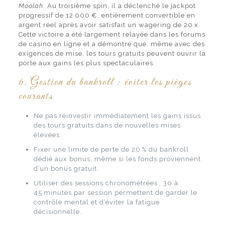
Moolah
. Au troisième spin, il a déclenché le jackpot
progressif de 12 000 €, entièrement convertible en
argent réel après avoir satisfait un wagering de 20 x.
Cette victoire a été largement relayée dans les forums
de casino en ligne et a démontré que, même avec des
exigences de mise, les tours gratuits peuvent ouvrir la
porte aux gains les plus spectaculaires.
6. Gestion du bankroll : éviter les pièges
courants
Ne pas réinvestir immédiatement les gains issus
des tours gratuits dans de nouvelles mises
élevées.
Fixer une limite de perte de 20 % du bankroll
dédié aux bonus, même si les fonds proviennent
d’un bonus gratuit.
Utiliser des sessions chronométrées : 30 à
45 minutes par session permettent de garder le
contrôle mental et d’éviter la fatigue
décisionnelle.