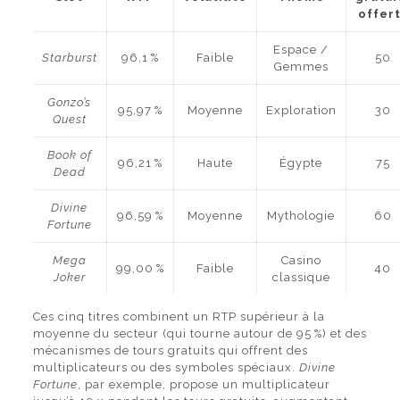
offer
Espace /
Starburst
96,1 %
Faible
50
Gemmes
Gonzo’s
95,97 %
Moyenne
Exploration
30
Quest
Book of
96,21 %
Haute
Égypte
75
Dead
Divine
96,59 %
Moyenne
Mythologie
60
Fortune
Mega
Casino
99,00 %
Faible
40
Joker
classique
Ces cinq titres combinent un RTP supérieur à la
moyenne du secteur (qui tourne autour de 95 %) et des
mécanismes de tours gratuits qui offrent des
multiplicateurs ou des symboles spéciaux.
Divine
Fortune
, par exemple, propose un multiplicateur