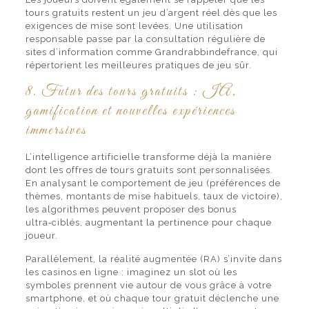
tours gratuits restent un jeu d’argent réel dès que les
exigences de mise sont levées. Une utilisation
responsable passe par la consultation régulière de
sites d’information comme Grandrabbindefrance, qui
répertorient les meilleures pratiques de jeu sûr.
8. Futur des tours gratuits : IA,
gamification et nouvelles expériences
immersives
L’intelligence artificielle transforme déjà la manière
dont les offres de tours gratuits sont personnalisées.
En analysant le comportement de jeu (préférences de
thèmes, montants de mise habituels, taux de victoire),
les algorithmes peuvent proposer des bonus
ultra‑ciblés, augmentant la pertinence pour chaque
joueur.
Parallèlement, la réalité augmentée (RA) s’invite dans
les casinos en ligne : imaginez un slot où les
symboles prennent vie autour de vous grâce à votre
smartphone, et où chaque tour gratuit déclenche une