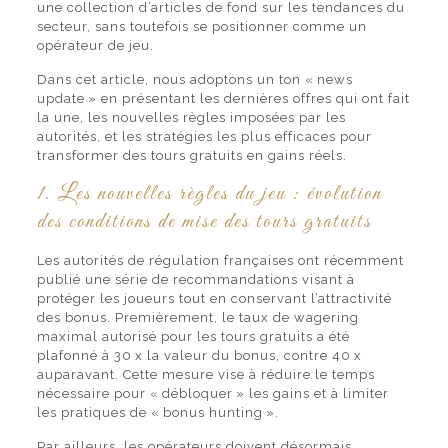
une collection d’articles de fond sur les tendances du
secteur, sans toutefois se positionner comme un
opérateur de jeu.
Dans cet article, nous adoptons un ton « news
update » en présentant les dernières offres qui ont fait
la une, les nouvelles règles imposées par les
autorités, et les stratégies les plus efficaces pour
transformer des tours gratuits en gains réels.
1. Les nouvelles règles du jeu : évolution
des conditions de mise des tours gratuits
Les autorités de régulation françaises ont récemment
publié une série de recommandations visant à
protéger les joueurs tout en conservant l’attractivité
des bonus. Premièrement, le taux de wagering
maximal autorisé pour les tours gratuits a été
plafonné à 30 x la valeur du bonus, contre 40 x
auparavant. Cette mesure vise à réduire le temps
nécessaire pour « débloquer » les gains et à limiter
les pratiques de « bonus hunting ».
Par ailleurs, les opérateurs doivent désormais