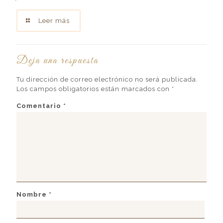
Leer más
Deja una respuesta
Tu dirección de correo electrónico no será publicada.
Los campos obligatorios están marcados con
*
Comentario
*
Nombre
*