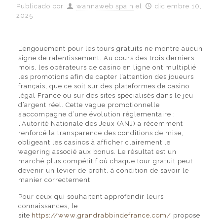
Publicado por
wannaweb spain
el
diciembre 10,
2025
L’engouement pour les tours gratuits ne montre aucun
signe de ralentissement. Au cours des trois derniers
mois, les opérateurs de casino en ligne ont multiplié
les promotions afin de capter l’attention des joueurs
français, que ce soit sur des plateformes de casino
légal France ou sur des sites spécialisés dans le jeu
d’argent réel. Cette vague promotionnelle
s’accompagne d’une évolution réglementaire :
l’Autorité Nationale des Jeux (ANJ) a récemment
renforcé la transparence des conditions de mise,
obligeant les casinos à afficher clairement le
wagering associé aux bonus. Le résultat est un
marché plus compétitif où chaque tour gratuit peut
devenir un levier de profit, à condition de savoir le
manier correctement.
Pour ceux qui souhaitent approfondir leurs
connaissances, le
site
https://www.grandrabbindefrance.com/
propose