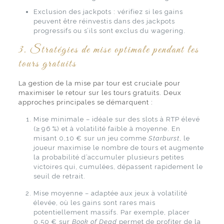
Exclusion des jackpots : vérifiez si les gains
peuvent être réinvestis dans des jackpots
progressifs ou s’ils sont exclus du wagering.
3. Stratégies de mise optimale pendant les
tours gratuits
La gestion de la mise par tour est cruciale pour
maximiser le retour sur les tours gratuits. Deux
approches principales se démarquent :
Mise minimale – idéale sur des slots à RTP élevé
(≥ 96 %) et à volatilité faible à moyenne. En
misant 0,10 € sur un jeu comme
Starburst
, le
joueur maximise le nombre de tours et augmente
la probabilité d’accumuler plusieurs petites
victoires qui, cumulées, dépassent rapidement le
seuil de retrait.
Mise moyenne – adaptée aux jeux à volatilité
élevée, où les gains sont rares mais
potentiellement massifs. Par exemple, placer
0,50 € sur
Book of Dead
permet de profiter de la