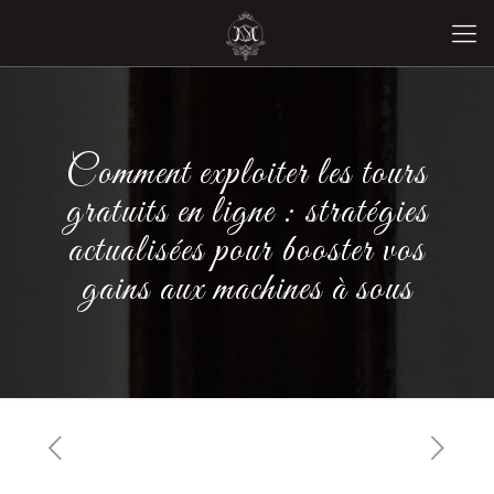
Comment exploiter les tours
gratuits en ligne : stratégies
actualisées pour booster vos
gains aux machines à sous