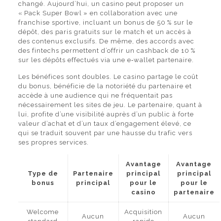
changé. Aujourd’hui, un casino peut proposer un
« Pack Super Bowl » en collaboration avec une
franchise sportive, incluant un bonus de 50 % sur le
dépôt, des paris gratuits sur le match et un accès à
des contenus exclusifs. De même, des accords avec
des fintechs permettent d’offrir un cashback de 10 %
sur les dépôts effectués via une e‑wallet partenaire.
Les bénéfices sont doubles. Le casino partage le coût
du bonus, bénéficie de la notoriété du partenaire et
accède à une audience qui ne fréquentait pas
nécessairement les sites de jeu. Le partenaire, quant à
lui, profite d’une visibilité auprès d’un public à forte
valeur d’achat et d’un taux d’engagement élevé, ce
qui se traduit souvent par une hausse du trafic vers
ses propres services.
Avantage
Avantage
Type de
Partenaire
principal
principal
bonus
principal
pour le
pour le
casino
partenaire
Welcome
Acquisition
Aucun
Aucun