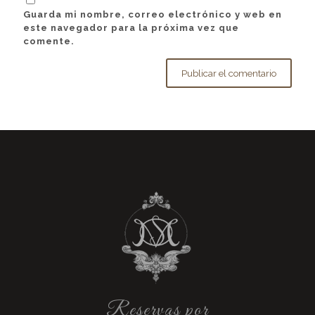
Guarda mi nombre, correo electrónico y web en
este navegador para la próxima vez que
comente.
Reservas por