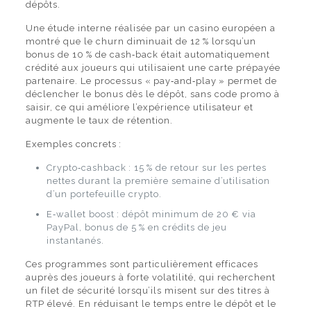
dépôts.
Une étude interne réalisée par un casino européen a
montré que le churn diminuait de 12 % lorsqu’un
bonus de 10 % de cash‑back était automatiquement
crédité aux joueurs qui utilisaient une carte prépayée
partenaire. Le processus « pay‑and‑play » permet de
déclencher le bonus dès le dépôt, sans code promo à
saisir, ce qui améliore l’expérience utilisateur et
augmente le taux de rétention.
Exemples concrets :
Crypto‑cashback : 15 % de retour sur les pertes
nettes durant la première semaine d’utilisation
d’un portefeuille crypto.
E‑wallet boost : dépôt minimum de 20 € via
PayPal, bonus de 5 % en crédits de jeu
instantanés.
Ces programmes sont particulièrement efficaces
auprès des joueurs à forte volatilité, qui recherchent
un filet de sécurité lorsqu’ils misent sur des titres à
RTP élevé. En réduisant le temps entre le dépôt et le