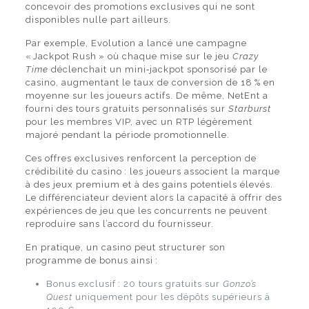
concevoir des promotions exclusives qui ne sont
disponibles nulle part ailleurs.
Par exemple, Evolution a lancé une campagne
« Jackpot Rush » où chaque mise sur le jeu
Crazy
Time
déclenchait un mini‑jackpot sponsorisé par le
casino, augmentant le taux de conversion de 18 % en
moyenne sur les joueurs actifs. De même, NetEnt a
fourni des tours gratuits personnalisés sur
Starburst
pour les membres VIP, avec un RTP légèrement
majoré pendant la période promotionnelle.
Ces offres exclusives renforcent la perception de
crédibilité du casino : les joueurs associent la marque
à des jeux premium et à des gains potentiels élevés.
Le différenciateur devient alors la capacité à offrir des
expériences de jeu que les concurrents ne peuvent
reproduire sans l’accord du fournisseur.
En pratique, un casino peut structurer son
programme de bonus ainsi :
Bonus exclusif : 20 tours gratuits sur
Gonzo’s
Quest
uniquement pour les dépôts supérieurs à