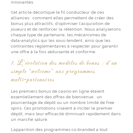
innovantes.
Cet article décortique le fil conducteur de ces
alliances : comment elles permettent de créer des
bonus plus attractifs, d’optimiser l’acquisition de
joueurs et de renforcer la rétention. Nous analyserons
chaque type de partenaire, les mécanismes de
data‑analytics qui les sous-tendent, ainsi que les
contraintes réglementaires à respecter pour garantir
une offre à la fois séduisante et conforme.
1. L’évolution des modèles de bonus : d’un
simple “welcome” aux programmes
multi‑partenaires
Les premiers bonus de casino en ligne étaient
essentiellement des offres de bienvenue : un
pourcentage de dépôt ou un nombre limité de free
spins. Ces promotions visaient à inciter le premier
dépôt, mais leur efficacité diminuait rapidement dans
un marché saturé.
L’apparition des programmes co‑branded a tout