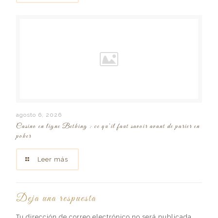
agosto 6, 2026
Casino en ligne Betking : ce qu’il faut savoir avant de parier en
poker
Leer más
Deja una respuesta
Tu dirección de correo electrónico no será publicada.