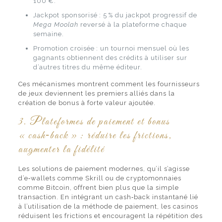
100 €.
Jackpot sponsorisé : 5 % du jackpot progressif de
Mega Moolah
reversé à la plateforme chaque
semaine.
Promotion croisée : un tournoi mensuel où les
gagnants obtiennent des crédits à utiliser sur
d’autres titres du même éditeur.
Ces mécanismes montrent comment les fournisseurs
de jeux deviennent les premiers alliés dans la
création de bonus à forte valeur ajoutée.
3. Plateformes de paiement et bonus
« cash‑back » : réduire les frictions,
augmenter la fidélité
Les solutions de paiement modernes, qu’il s’agisse
d’e‑wallets comme Skrill ou de cryptomonnaies
comme Bitcoin, offrent bien plus que la simple
transaction. En intégrant un cash‑back instantané lié
à l’utilisation de la méthode de paiement, les casinos
réduisent les frictions et encouragent la répétition des