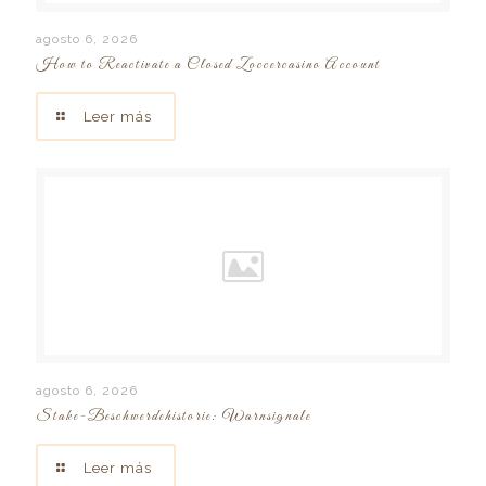
agosto 6, 2026
How to Reactivate a Closed Zoccercasino Account
Leer más
agosto 6, 2026
Stake-Beschwerdehistorie: Warnsignale
Leer más