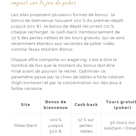
impact sur le jeu de poker
Les sites proposent plusieurs formes de bonus : le
bonus de bienvenue (souvent 100 % du premier dépôt
jusqu’à 500 €), le bonus de dépôt récurrent (10 %
chaque recharge), le cash‑back (remboursement de
10 % des pertes nettes) et les tours gratuits, qui se sont
récemment étendus aux variantes de poker vidéo
comme Texas Hold’em Bonus.
Chaque offre comporte un wagering, c’est‑à‑dire le
nombre de fois que le montant du bonus doit être
misé avant de pouvoir le retirer. Optimiser ce
paramètre passe par le choix de tables à forte rotation
(high‑turnover) et par la concentration sur des jeux à
faible variance.
Bonus de
Tours gratui
Site
Cash‑back
bienvenue
(poker)
100 %
12 % sur
50 tours sur
PokerStarX
jusqu’à
pertes
Hold’em + Oma
300 €
nettes