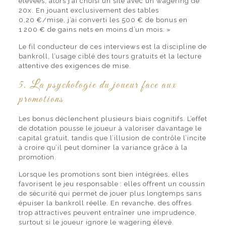
élevées, alors j’ai choisi un site avec un wagering de
20x. En jouant exclusivement des tables
0,20 €/mise, j’ai converti les 500 € de bonus en
1 200 € de gains nets en moins d’un mois. »
Le fil conducteur de ces interviews est la discipline de
bankroll, l’usage ciblé des tours gratuits et la lecture
attentive des exigences de mise.
5. La psychologie du joueur face aux
promotions
Les bonus déclenchent plusieurs biais cognitifs. L’effet
de dotation pousse le joueur à valoriser davantage le
capital gratuit, tandis que l’illusion de contrôle l’incite
à croire qu’il peut dominer la variance grâce à la
promotion.
Lorsque les promotions sont bien intégrées, elles
favorisent le jeu responsable : elles offrent un coussin
de sécurité qui permet de jouer plus longtemps sans
épuiser la bankroll réelle. En revanche, des offres
trop attractives peuvent entraîner une imprudence,
surtout si le joueur ignore le wagering élevé.