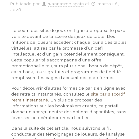
Publicado por
wannaweb spain
el
marzo 26,
2026
Le boom des sites de jeux en ligne a propulsé le poker
vers le devant de la scène des jeux de table. Des
millions de joueurs accèdent chaque jour à des tables
virtuelles, attirés par la promesse d’un défi
intellectuel et d’un gain potentiellement conséquent.
Cette popularité s’accompagne d’une offre
promotionnelle toujours plus riche : bonus de dépôt,
cash‑back, tours gratuits et programmes de fidélité
remplissent les pages d’accueil des plateformes.
Pour découvrir d’autres formes de paris en ligne avec
des retraits instantanés, consultez le
site paris sportif
retrait instantané
. En plus de proposer des
informations sur les bookmakers crypto, ce portail
donne un aperçu neutre des options disponibles, sans
favoriser un opérateur en particulier.
Dans la suite de cet article, nous suivrons le fil
conducteur des témoignages de joueurs, de l’analyse