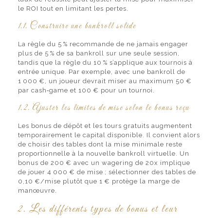
le ROI tout en limitant les pertes.
1.1. Construire une bankroll solide
La règle du 5 % recommande de ne jamais engager
plus de 5 % de sa bankroll sur une seule session,
tandis que la règle du 10 % s’applique aux tournois à
entrée unique. Par exemple, avec une bankroll de
1 000 €, un joueur devrait miser au maximum 50 €
par cash‑game et 100 € pour un tournoi.
1.2. Ajuster les limites de mise selon le bonus reçu
Les bonus de dépôt et les tours gratuits augmentent
temporairement le capital disponible. Il convient alors
de choisir des tables dont la mise minimale reste
proportionnelle à la nouvelle bankroll virtuelle. Un
bonus de 200 € avec un wagering de 20x implique
de jouer 4 000 € de mise ; sélectionner des tables de
0,10 €/mise plutôt que 1 € protège la marge de
manœuvre.
2. Les différents types de bonus et leur