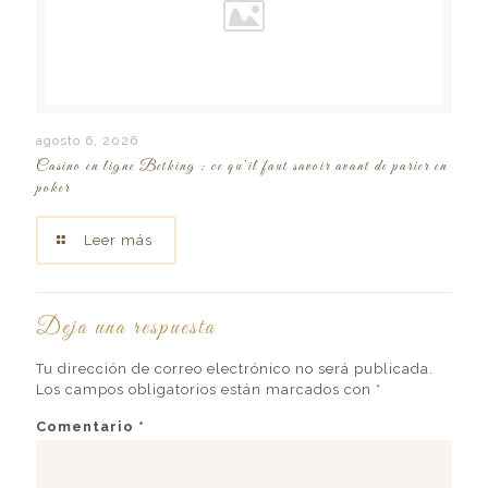
agosto 6, 2026
Casino en ligne Betking : ce qu’il faut savoir avant de parier en
poker
Leer más
Deja una respuesta
Tu dirección de correo electrónico no será publicada.
Los campos obligatorios están marcados con
*
Comentario
*