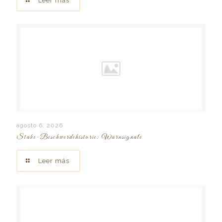
Leer más
agosto 6, 2026
Stake-Beschwerdehistorie: Warnsignale
Leer más