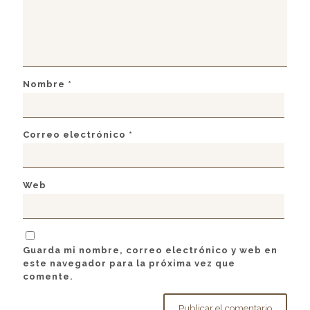
Nombre
*
Correo electrónico
*
Web
Guarda mi nombre, correo electrónico y web en
este navegador para la próxima vez que
comente.