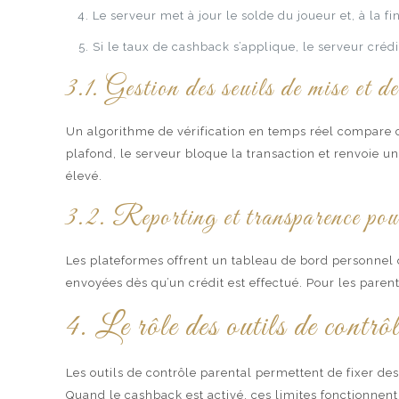
Le serveur met à jour le solde du joueur et, à la fi
Si le taux de cashback s’applique, le serveur crédi
3.1. Gestion des seuils de mise et d
Un algorithme de vérification en temps réel compare c
plafond, le serveur bloque la transaction et renvoie 
élevé.
3.2. Reporting et transparence pour
Les plateformes offrent un tableau de bord personnel o
envoyées dès qu’un crédit est effectué. Pour les parents
4. Le rôle des outils de contrô
Les outils de contrôle parental permettent de fixer de
Quand le cashback est activé, ces limites fonctionnen