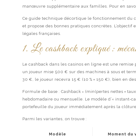
manœuvre supplémentaire aux familles. Pour en savoir p
Ce guide technique décortique le fonctionnement du ca
et propose des bonnes pratiques concrètes. L’objectif e
légales françaises.
1. Le cashback expliqué : mécan
Le cashback dans les casinos en ligne est une remise 
un joueur mise 500 € sur des machines à sous et termi
30 €, le joueur recevra 15 € (10 % × 150 €), bien en de
Formule de base : Cashback = (min(pertes nettes × tau
hebdomadaire ou mensuelle. Le modèle d’« instant‑cashb
portefeuille du joueur immédiatement après la clôture 
Parmi les variantes, on trouve :
Modèle
Moment du 