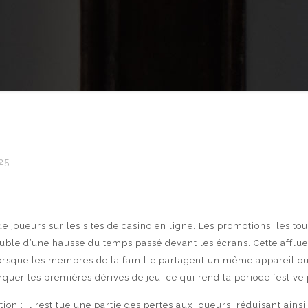
25
 joueurs sur les sites de casino en ligne. Les promotions, les to
uble d’une hausse du temps passé devant les écrans. Cette afflue
lorsque les membres de la famille partagent un même appareil 
quer les premières dérives de jeu, ce qui rend la période festiv
n : il restitue une partie des pertes aux joueurs, réduisant ainsi 