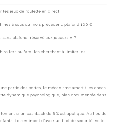
 les jeux de roulette en direct
achines à sous du mois précédent, plafond 100 €
, sans plafond, réservé aux joueurs VIP
h rollers ou familles cherchant à limiter les
t une partie des pertes, le mécanisme amortit les chocs
 Cette dynamique psychologique, bien documentée dans
tement si un cashback de 8 % est appliqué. Au lieu de
fants. Le sentiment d’avoir un filet de sécurité incite