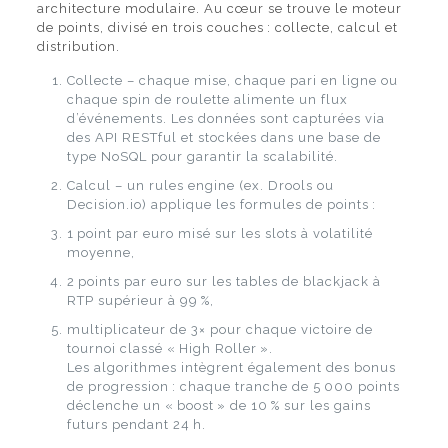
architecture modulaire. Au cœur se trouve le moteur
de points, divisé en trois couches : collecte, calcul et
distribution.
Collecte – chaque mise, chaque pari en ligne ou
chaque spin de roulette alimente un flux
d’événements. Les données sont capturées via
des API RESTful et stockées dans une base de
type NoSQL pour garantir la scalabilité.
Calcul – un rules engine (ex. Drools ou
Decision.io) applique les formules de points :
1 point par euro misé sur les slots à volatilité
moyenne,
2 points par euro sur les tables de blackjack à
RTP supérieur à 99 %,
multiplicateur de 3× pour chaque victoire de
tournoi classé « High Roller ».
Les algorithmes intègrent également des bonus
de progression : chaque tranche de 5 000 points
déclenche un « boost » de 10 % sur les gains
futurs pendant 24 h.