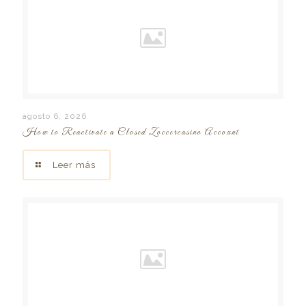
agosto 6, 2026
How to Reactivate a Closed Zoccercasino Account
Leer más