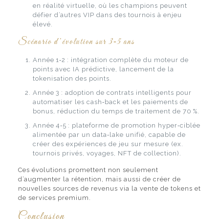
en réalité virtuelle, où les champions peuvent
défier d’autres VIP dans des tournois à enjeu
élevé.
Scénario d’évolution sur 3‑5 ans
Année 1‑2 : intégration complète du moteur de
points avec IA prédictive, lancement de la
tokenisation des points.
Année 3 : adoption de contrats intelligents pour
automatiser les cash‑back et les paiements de
bonus, réduction du temps de traitement de 70 %.
Année 4‑5 : plateforme de promotion hyper‑ciblée
alimentée par un data‑lake unifié, capable de
créer des expériences de jeu sur mesure (ex.
tournois privés, voyages, NFT de collection).
Ces évolutions promettent non seulement
d’augmenter la rétention, mais aussi de créer de
nouvelles sources de revenus via la vente de tokens et
de services premium.
Conclusion