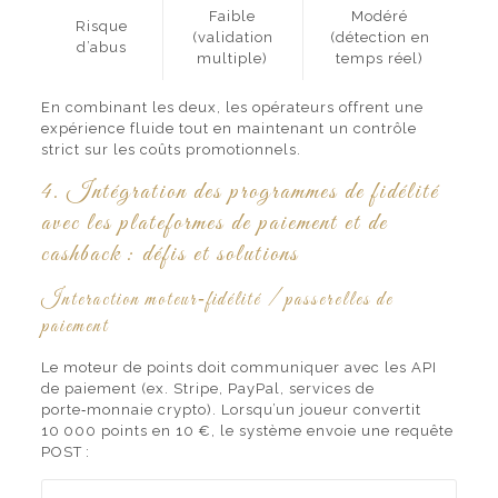
Faible
Modéré
Risque
(validation
(détection en
d’abus
multiple)
temps réel)
En combinant les deux, les opérateurs offrent une
expérience fluide tout en maintenant un contrôle
strict sur les coûts promotionnels.
4. Intégration des programmes de fidélité
avec les plateformes de paiement et de
cashback : défis et solutions
Interaction moteur‑fidélité / passerelles de
paiement
Le moteur de points doit communiquer avec les API
de paiement (ex. Stripe, PayPal, services de
porte‑monnaie crypto). Lorsqu’un joueur convertit
10 000 points en 10 €, le système envoie une requête
POST :