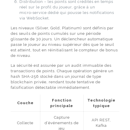
Distribution – les points sont crédités en temps
réel sur le profil du joueur, grâce à un
micro‑service dédié qui pousse les notifications
via WebSocket.
Les niveaux (Silver, Gold, Platinum) sont définis par
des seuils de points cumulés sur une période
glissante de 30 jours. Un déclencheur automatique
passe le joueur au niveau supérieur dès que le seuil
est atteint, tout en réinitialisant le compteur de bonus
de niveau.
La sécurité est assurée par un audit immuable des
transactions de points. Chaque opération génère un
hash SHA‑256 stocké dans un journal de type
blockchain privée, rendant toute tentative de
falsification détectable immédiatement.
Fonction
Technologie
Couche
principale
typique
Capture
API REST,
Collecte
d’événements de
Kafka
jeu