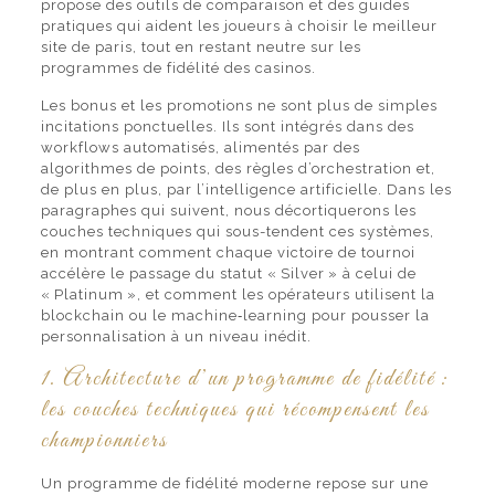
propose des outils de comparaison et des guides
pratiques qui aident les joueurs à choisir le meilleur
site de paris, tout en restant neutre sur les
programmes de fidélité des casinos.
Les bonus et les promotions ne sont plus de simples
incitations ponctuelles. Ils sont intégrés dans des
workflows automatisés, alimentés par des
algorithmes de points, des règles d’orchestration et,
de plus en plus, par l’intelligence artificielle. Dans les
paragraphes qui suivent, nous décortiquerons les
couches techniques qui sous-tendent ces systèmes,
en montrant comment chaque victoire de tournoi
accélère le passage du statut « Silver » à celui de
« Platinum », et comment les opérateurs utilisent la
blockchain ou le machine‑learning pour pousser la
personnalisation à un niveau inédit.
1. Architecture d’un programme de fidélité :
les couches techniques qui récompensent les
championniers
Un programme de fidélité moderne repose sur une