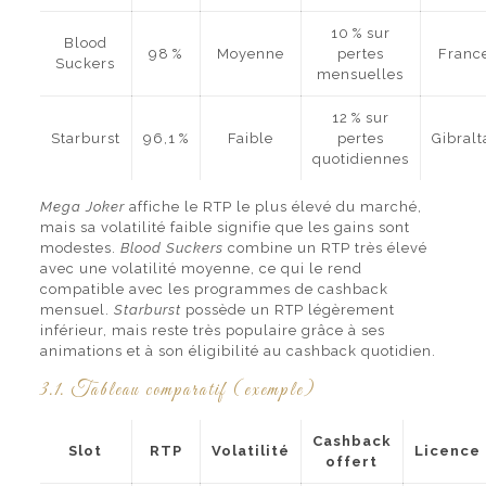
10 % sur
Blood
98 %
Moyenne
pertes
Franc
Suckers
mensuelles
12 % sur
Starburst
96,1 %
Faible
pertes
Gibralt
quotidiennes
Mega Joker
affiche le RTP le plus élevé du marché,
mais sa volatilité faible signifie que les gains sont
modestes.
Blood Suckers
combine un RTP très élevé
avec une volatilité moyenne, ce qui le rend
compatible avec les programmes de cashback
mensuel.
Starburst
possède un RTP légèrement
inférieur, mais reste très populaire grâce à ses
animations et à son éligibilité au cashback quotidien.
3.1. Tableau comparatif (exemple)
Cashback
Slot
RTP
Volatilité
Licence
offert