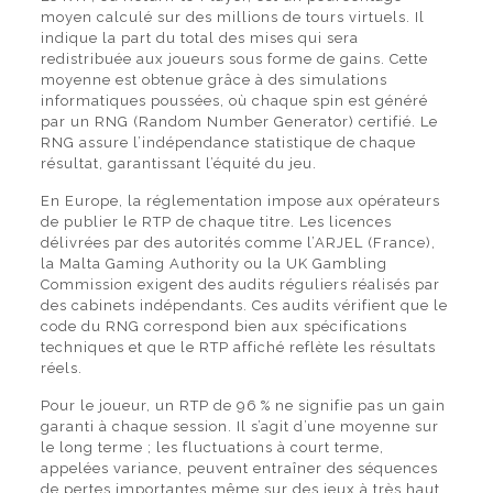
moyen calculé sur des millions de tours virtuels. Il
indique la part du total des mises qui sera
redistribuée aux joueurs sous forme de gains. Cette
moyenne est obtenue grâce à des simulations
informatiques poussées, où chaque spin est généré
par un RNG (Random Number Generator) certifié. Le
RNG assure l’indépendance statistique de chaque
résultat, garantissant l’équité du jeu.
En Europe, la réglementation impose aux opérateurs
de publier le RTP de chaque titre. Les licences
délivrées par des autorités comme l’ARJEL (France),
la Malta Gaming Authority ou la UK Gambling
Commission exigent des audits réguliers réalisés par
des cabinets indépendants. Ces audits vérifient que le
code du RNG correspond bien aux spécifications
techniques et que le RTP affiché reflète les résultats
réels.
Pour le joueur, un RTP de 96 % ne signifie pas un gain
garanti à chaque session. Il s’agit d’une moyenne sur
le long terme ; les fluctuations à court terme,
appelées variance, peuvent entraîner des séquences
de pertes importantes même sur des jeux à très haut