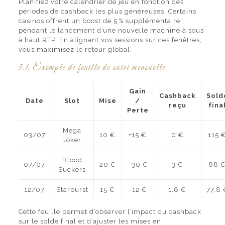
Planifiez votre calendrier de jeu en fonction des
périodes de cashback les plus généreuses. Certains
casinos offrent un boost de 5 % supplémentaire
pendant le lancement d’une nouvelle machine à sous
à haut RTP. En alignant vos sessions sur ces fenêtres,
vous maximisez le retour global.
5.1. Exemple de feuille de suivi mensuelle
Gain
Cashback
Sold
Date
Slot
Mise
/
reçu
fina
Perte
Mega
03/07
10 €
+15 €
0 €
115 
Joker
Blood
07/07
20 €
–30 €
3 €
88 
Suckers
12/07
Starburst
15 €
–12 €
1,8 €
77,8 
Cette feuille permet d’observer l’impact du cashback
sur le solde final et d’ajuster les mises en