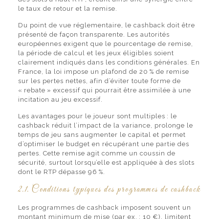
le taux de retour et la remise.
Du point de vue réglementaire, le cashback doit être
présenté de façon transparente. Les autorités
européennes exigent que le pourcentage de remise,
la période de calcul et les jeux éligibles soient
clairement indiqués dans les conditions générales. En
France, la loi impose un plafond de 20 % de remise
sur les pertes nettes, afin d’éviter toute forme de
« rebate » excessif qui pourrait être assimilée à une
incitation au jeu excessif.
Les avantages pour le joueur sont multiples : le
cashback réduit l’impact de la variance, prolonge le
temps de jeu sans augmenter le capital et permet
d’optimiser le budget en récupérant une partie des
pertes. Cette remise agit comme un coussin de
sécurité, surtout lorsqu’elle est appliquée à des slots
dont le RTP dépasse 96 %.
2.1. Conditions typiques des programmes de cashback
Les programmes de cashback imposent souvent un
montant minimum de mise (par ex. : 10 €), limitent