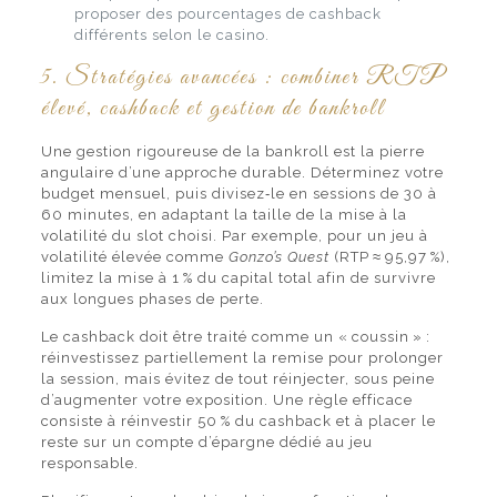
proposer des pourcentages de cashback
différents selon le casino.
5. Stratégies avancées : combiner RTP
élevé, cashback et gestion de bankroll
Une gestion rigoureuse de la bankroll est la pierre
angulaire d’une approche durable. Déterminez votre
budget mensuel, puis divisez‑le en sessions de 30 à
60 minutes, en adaptant la taille de la mise à la
volatilité du slot choisi. Par exemple, pour un jeu à
volatilité élevée comme
Gonzo’s Quest
(RTP ≈ 95,97 %),
limitez la mise à 1 % du capital total afin de survivre
aux longues phases de perte.
Le cashback doit être traité comme un « coussin » :
réinvestissez partiellement la remise pour prolonger
la session, mais évitez de tout réinjecter, sous peine
d’augmenter votre exposition. Une règle efficace
consiste à réinvestir 50 % du cashback et à placer le
reste sur un compte d’épargne dédié au jeu
responsable.