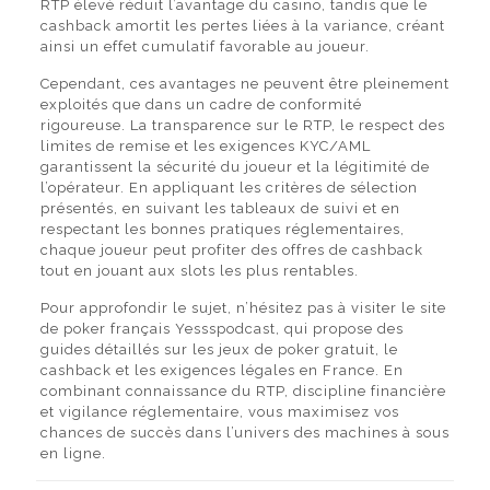
RTP élevé réduit l’avantage du casino, tandis que le
cashback amortit les pertes liées à la variance, créant
ainsi un effet cumulatif favorable au joueur.
Cependant, ces avantages ne peuvent être pleinement
exploités que dans un cadre de conformité
rigoureuse. La transparence sur le RTP, le respect des
limites de remise et les exigences KYC/AML
garantissent la sécurité du joueur et la légitimité de
l’opérateur. En appliquant les critères de sélection
présentés, en suivant les tableaux de suivi et en
respectant les bonnes pratiques réglementaires,
chaque joueur peut profiter des offres de cashback
tout en jouant aux slots les plus rentables.
Pour approfondir le sujet, n’hésitez pas à visiter le site
de poker français Yessspodcast, qui propose des
guides détaillés sur les jeux de poker gratuit, le
cashback et les exigences légales en France. En
combinant connaissance du RTP, discipline financière
et vigilance réglementaire, vous maximisez vos
chances de succès dans l’univers des machines à sous
en ligne.