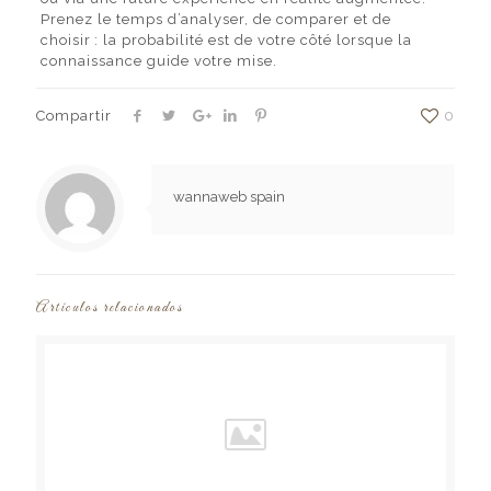
Prenez le temps d’analyser, de comparer et de
choisir : la probabilité est de votre côté lorsque la
connaissance guide votre mise.
Compartir
0
wannaweb spain
Artículos relacionados