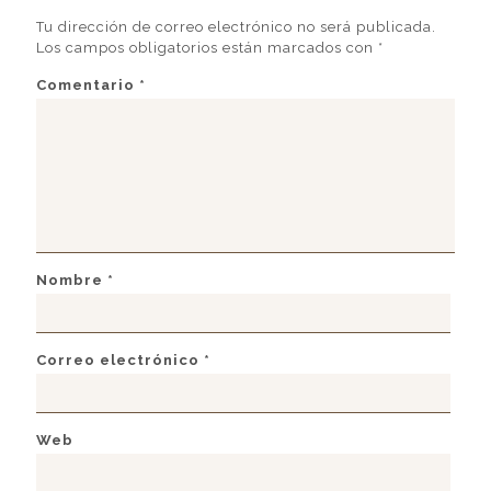
Tu dirección de correo electrónico no será publicada.
Los campos obligatorios están marcados con
*
Comentario
*
Nombre
*
Correo electrónico
*
Web