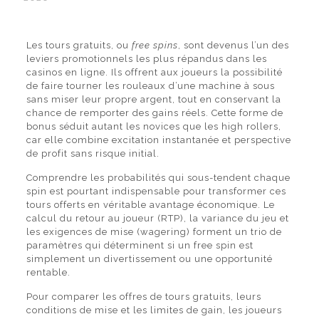
Les tours gratuits, ou
free spins
, sont devenus l’un des
leviers promotionnels les plus répandus dans les
casinos en ligne. Ils offrent aux joueurs la possibilité
de faire tourner les rouleaux d’une machine à sous
sans miser leur propre argent, tout en conservant la
chance de remporter des gains réels. Cette forme de
bonus séduit autant les novices que les high rollers,
car elle combine excitation instantanée et perspective
de profit sans risque initial.
Comprendre les probabilités qui sous-tendent chaque
spin est pourtant indispensable pour transformer ces
tours offerts en véritable avantage économique. Le
calcul du retour au joueur (RTP), la variance du jeu et
les exigences de mise (wagering) forment un trio de
paramètres qui déterminent si un free spin est
simplement un divertissement ou une opportunité
rentable.
Pour comparer les offres de tours gratuits, leurs
conditions de mise et les limites de gain, les joueurs