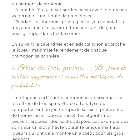
Ajustement de stratégie
– Avant les fêtes, miser sur les packs avec le plus bas
wagering et une limite de gain élevée.
– Pendant les tournois, privilégier les jeux à volatilité
moyenne afin d’assurer un flux constant de gains
pour grimper dans le classement.
En suivant le calendrier et en adaptant son approche,
le joueur maximise le rendement de chaque
promotion saisonnière.
7. Futur des tours gratuits : IA, jeux en
réalité augmentée et nouvelles métriques de
probabilité
L’intelligence artificielle commence à personnaliser
les offres de free spins. Grâce à l’analyse du
comportement de jeu (temps de session, préférence
de thème, historique de mise), les algorithmes
peuvent proposer des packs adaptés, par exemple des
spins sur un slot à haute volatilité uniquement aux
joueurs qui ont déjà montré un appétit pour les gros
jackpots.