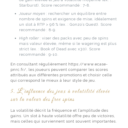
Starburst). Score recommandé : 7‑8.
Joueur moyen
: rechercher un équilibre entre
nombre de spins et exigence de mise, idéalement
un slot à RTP > 96 % (ex. : Gonzo’s Quest). Score
recommandé : 8‑9.
High roller
: viser des packs avec peu de spins
mais valeur élevée, même si le wagering est plus
strict (ex. : Book of Dead avec x30). Score
recommandé : 9‑10.
En consultant régulièrement https://www.ecase-
pnrc.fr/, les joueurs peuvent comparer les scores
attribués aux différentes promotions et choisir celle
qui correspond le mieux à leur style de jeu.
5. L’influence des jeux à volatilité élevée
sur la valeur des free spins
La volatilité décrit la fréquence et l’amplitude des
gains. Un slot à haute volatilité offre peu de victoires,
mais celles qui surviennent sont souvent importantes.