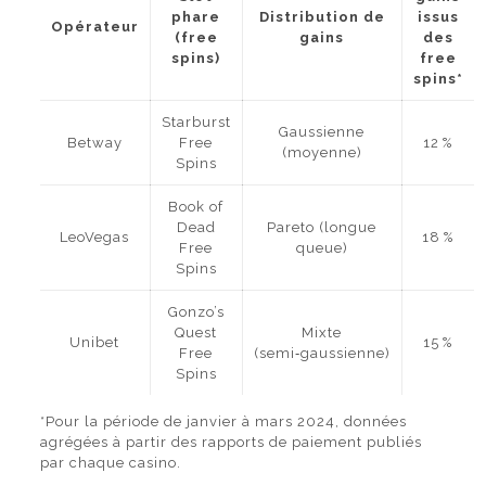
phare
Distribution de
issus
Opérateur
(free
gains
des
spins)
free
spins*
Starburst
Gaussienne
Betway
Free
12 %
(moyenne)
Spins
Book of
Dead
Pareto (longue
LeoVegas
18 %
Free
queue)
Spins
Gonzo’s
Quest
Mixte
Unibet
15 %
Free
(semi‑gaussienne)
Spins
*Pour la période de janvier à mars 2024, données
agrégées à partir des rapports de paiement publiés
par chaque casino.