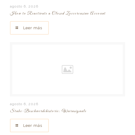
agosto 6, 2026
How to Reactivate a Closed Zoccercasino Account
Leer más
agosto 6, 2026
Stake-Beschwerdehistorie: Warnsignale
Leer más