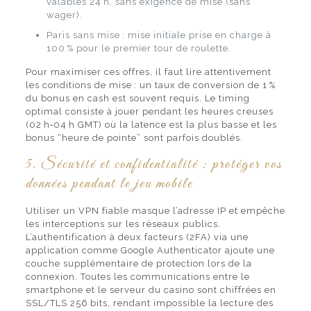
valables 24 h, sans exigence de mise (sans
wager).
Paris sans mise : mise initiale prise en charge à
100 % pour le premier tour de roulette.
Pour maximiser ces offres, il faut lire attentivement
les conditions de mise : un taux de conversion de 1 %
du bonus en cash est souvent requis. Le timing
optimal consiste à jouer pendant les heures creuses
(02 h‑04 h GMT) où la latence est la plus basse et les
bonus “heure de pointe” sont parfois doublés.
5. Sécurité et confidentialité : protéger vos
données pendant le jeu mobile
Utiliser un VPN fiable masque l’adresse IP et empêche
les interceptions sur les réseaux publics.
L’authentification à deux facteurs (2FA) via une
application comme Google Authenticator ajoute une
couche supplémentaire de protection lors de la
connexion. Toutes les communications entre le
smartphone et le serveur du casino sont chiffrées en
SSL/TLS 256 bits, rendant impossible la lecture des