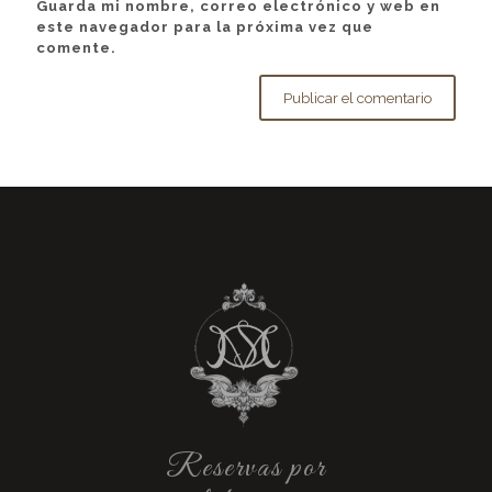
Guarda mi nombre, correo electrónico y web en
este navegador para la próxima vez que
comente.
Reservas por