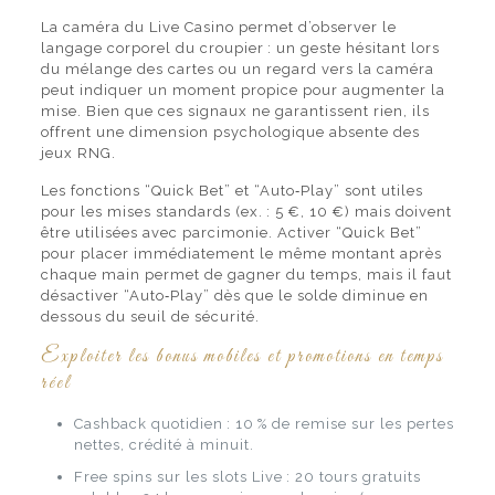
La caméra du Live Casino permet d’observer le
langage corporel du croupier : un geste hésitant lors
du mélange des cartes ou un regard vers la caméra
peut indiquer un moment propice pour augmenter la
mise. Bien que ces signaux ne garantissent rien, ils
offrent une dimension psychologique absente des
jeux RNG.
Les fonctions “Quick Bet” et “Auto‑Play” sont utiles
pour les mises standards (ex. : 5 €, 10 €) mais doivent
être utilisées avec parcimonie. Activer “Quick Bet”
pour placer immédiatement le même montant après
chaque main permet de gagner du temps, mais il faut
désactiver “Auto‑Play” dès que le solde diminue en
dessous du seuil de sécurité.
Exploiter les bonus mobiles et promotions en temps
réel
Cashback quotidien : 10 % de remise sur les pertes
nettes, crédité à minuit.
Free spins sur les slots Live : 20 tours gratuits