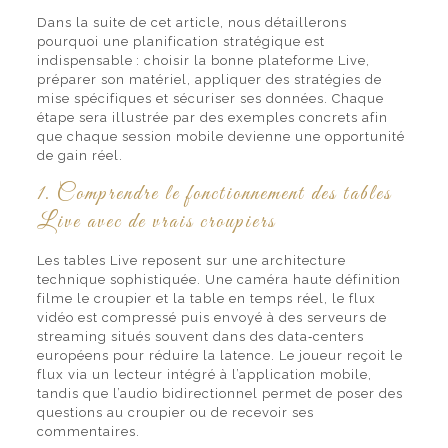
Dans la suite de cet article, nous détaillerons
pourquoi une planification stratégique est
indispensable : choisir la bonne plateforme Live,
préparer son matériel, appliquer des stratégies de
mise spécifiques et sécuriser ses données. Chaque
étape sera illustrée par des exemples concrets afin
que chaque session mobile devienne une opportunité
de gain réel.
1. Comprendre le fonctionnement des tables
Live avec de vrais croupiers
Les tables Live reposent sur une architecture
technique sophistiquée. Une caméra haute définition
filme le croupier et la table en temps réel, le flux
vidéo est compressé puis envoyé à des serveurs de
streaming situés souvent dans des data‑centers
européens pour réduire la latence. Le joueur reçoit le
flux via un lecteur intégré à l’application mobile,
tandis que l’audio bidirectionnel permet de poser des
questions au croupier ou de recevoir ses
commentaires.