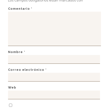
Los campos obligatorios están marcados con
*
Comentario
*
Nombre
*
Correo electrónico
*
Web