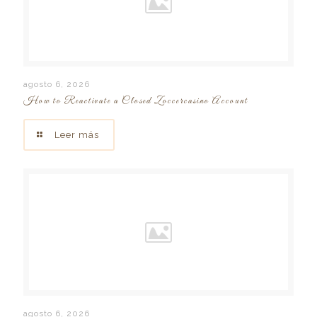
agosto 6, 2026
How to Reactivate a Closed Zoccercasino Account
Leer más
agosto 6, 2026