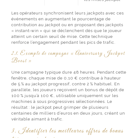
Les opérateurs synchronisent leurs jackpots avec ces
événements en augmentant le pourcentage de
contribution au jackpot ou en proposant des jackpots
« instant‑win » qui se déclenchent dès que le joueur
atteint un certain seuil de mise. Cette technique
renforce l’engagement pendant les pics de trafic.
2.1. Exemple de campagne « Anniversary Jackpot
Boost »
Une campagne typique dure 48 heures. Pendant cette
fenêtre, chaque mise de 0,10 € contribue à hauteur
de 5 % au jackpot progressif, contre 2 % habituel. En
parallèle, les joueurs reçoivent un bonus de dépôt de
100 % jusqu’à 100 €, utilisable uniquement sur les
machines à sous progressives sélectionnées. Le
résultat : le jackpot peut grimper de plusieurs
centaines de milliers d’euros en deux jours, créant un
véritable aimant à trafic.
3. Identifier les meilleures offres de bonus