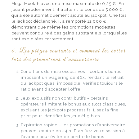
Mega Moolah avec une mise maximale de 0,25 €. En
jouant prudemment, il a atteint le bonus de 5 000 €,
qui a été automatiquement ajouté au jackpot. Une fois
le jackpot déclenché, il a remporté 12 000 €,
démontrant que même les promotions modestes
peuvent conduire à des gains substantiels lorsqu’elles
sont exploitées correctement.
6. Les pièges courants et comment les éviter
lors des promotions d’anniversaire
Conditions de mise excessives – certains bonus
imposent un wagering de 40x, rendant le retrait
du jackpot quasi impossible. Vérifiez toujours le
ratio avant d’accepter l’offre.
Jeux exclusifs non contributifs – certains
opérateurs limitent le bonus aux slots classiques,
excluant les jackpots progressifs. Lisez la fine
print pour identifier les jeux éligibles.
Expiration rapide – les promotions d’anniversaire
peuvent expirer en 24 h. Planifiez votre session à
l’avance pour éviter de perdre le bonus.