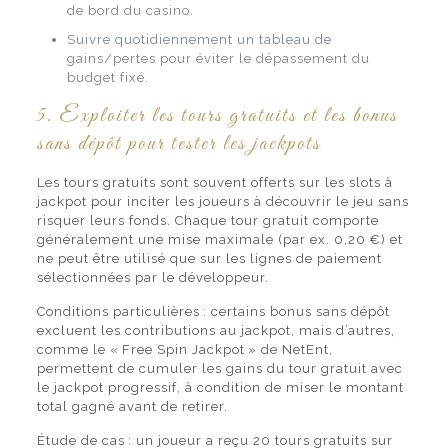
de bord du casino.
Suivre quotidiennement un tableau de
gains/pertes pour éviter le dépassement du
budget fixé.
5. Exploiter les tours gratuits et les bonus
sans dépôt pour tester les jackpots
Les tours gratuits sont souvent offerts sur les slots à
jackpot pour inciter les joueurs à découvrir le jeu sans
risquer leurs fonds. Chaque tour gratuit comporte
généralement une mise maximale (par ex. 0,20 €) et
ne peut être utilisé que sur les lignes de paiement
sélectionnées par le développeur.
Conditions particulières : certains bonus sans dépôt
excluent les contributions au jackpot, mais d’autres,
comme le « Free Spin Jackpot » de NetEnt,
permettent de cumuler les gains du tour gratuit avec
le jackpot progressif, à condition de miser le montant
total gagné avant de retirer.
Étude de cas : un joueur a reçu 20 tours gratuits sur