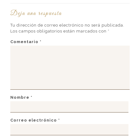
Deja una respuesta
Tu dirección de correo electrónico no será publicada.
Los campos obligatorios están marcados con
*
Comentario
*
Nombre
*
Correo electrónico
*