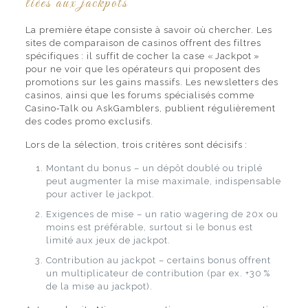
liées aux jackpots
La première étape consiste à savoir où chercher. Les
sites de comparaison de casinos offrent des filtres
spécifiques : il suffit de cocher la case « Jackpot »
pour ne voir que les opérateurs qui proposent des
promotions sur les gains massifs. Les newsletters des
casinos, ainsi que les forums spécialisés comme
Casino‑Talk ou AskGamblers, publient régulièrement
des codes promo exclusifs.
Lors de la sélection, trois critères sont décisifs :
Montant du bonus – un dépôt doublé ou triplé
peut augmenter la mise maximale, indispensable
pour activer le jackpot.
Exigences de mise – un ratio wagering de 20x ou
moins est préférable, surtout si le bonus est
limité aux jeux de jackpot.
Contribution au jackpot – certains bonus offrent
un multiplicateur de contribution (par ex. +30 %
de la mise au jackpot).