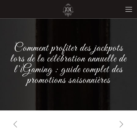
Comment profiter des jackpots
lors de la célébration annuelle de
l’iGaming : guide complet des
promotions saisonnières