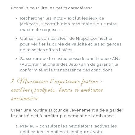
Conseils pour lire les petits caractères :
Rechercher les mots « exclut les jeux de
jackpot », « contribution maximale » ou « mise
maximale requise ».
Utiliser le comparateur de Nipponconnection
pour vérifier la durée de validité et les exigences
de mise des offres listées.
S’assurer que le casino possède une licence ANJ
(Autorité Nationale des Jeux) afin de garantir la
conformité et la transparence des conditions.
7. Maximiser l’expérience festive :
combiner jackpots, bonus et ambiance
saisonnière
Créer une routine autour de l’événement aide à garder
le contrôle et à profiter pleinement de l’ambiance.
Pré‑jeu – consultez les newsletters, activez les
notifications mobiles et configurez votre