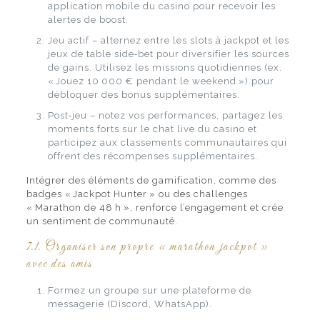
application mobile du casino pour recevoir les
alertes de boost.
Jeu actif – alternez entre les slots à jackpot et les
jeux de table side‑bet pour diversifier les sources
de gains. Utilisez les missions quotidiennes (ex.
« Jouez 10 000 € pendant le weekend ») pour
débloquer des bonus supplémentaires.
Post‑jeu – notez vos performances, partagez les
moments forts sur le chat live du casino et
participez aux classements communautaires qui
offrent des récompenses supplémentaires.
Intégrer des éléments de gamification, comme des
badges « Jackpot Hunter » ou des challenges
« Marathon de 48 h », renforce l’engagement et crée
un sentiment de communauté.
7.1. Organiser son propre « marathon jackpot »
avec des amis
Formez un groupe sur une plateforme de
messagerie (Discord, WhatsApp).