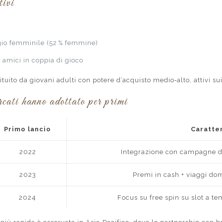
tivi
ggio femminile (52 % femmine)
% amici in coppia di gioco
ituito da giovani adulti con potere d’acquisto medio‑alto, attivi su
cati hanno adottato per primi
Primo lancio
Caratter
2022
Integrazione con campagne di
2023
Premi in cash + viaggi dom
2024
Focus su free spin su slot a te