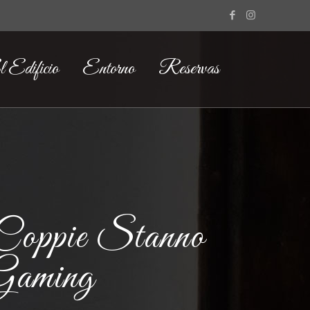
 Edificio
Entorno
Reservas
 Coppie Stanno
Gaming