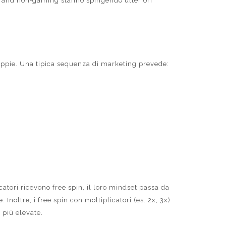
 brand non‑gaming stanno spingendo ulteriori
 coppie. Una tipica sequenza di marketing prevede:
catori ricevono free spin, il loro mindset passa da
noltre, i free spin con moltiplicatori (es. 2x, 3x)
 più elevate.