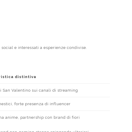
i social e interessati a esperienze condivise.
istica distintiva
 San Valentino sui canali di streaming
estici, forte presenza di influencer
ma anime, partnership con brand di fiori