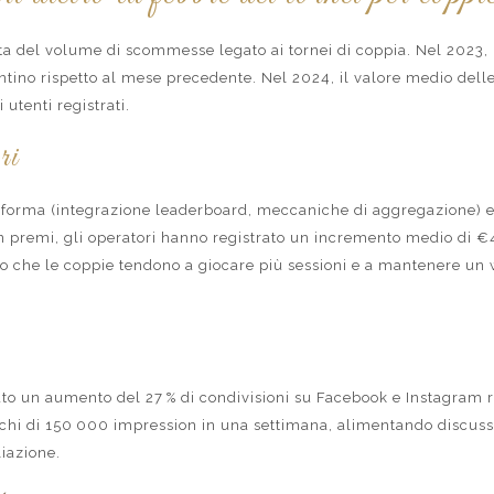
uta del volume di scommesse legato ai tornei di coppia. Nel 2023,
lentino rispetto al mese precedente. Nel 2024, il valore medio de
 utenti registrati.
ri
aforma (integrazione leaderboard, meccaniche di aggregazione) e in 
 in premi, gli operatori hanno registrato un incremento medio di
tto che le coppie tendono a giocare più sessioni e a mantenere un 
o un aumento del 27 % di condivisioni su Facebook e Instagram ris
 di 150 000 impression in una settimana, alimentando discussio
liazione.