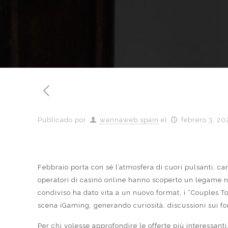
Publicado por
wannaweb spain
el
febrero 3, 20
Febbraio porta con sé l’atmosfera di cuori pulsanti, c
operatori di casinò online hanno scoperto un legame na
condiviso ha dato vita a un nuovo format, i “Couples 
scena iGaming, generando curiosità, discussioni sui 
Per chi volesse approfondire le offerte più interessanti,