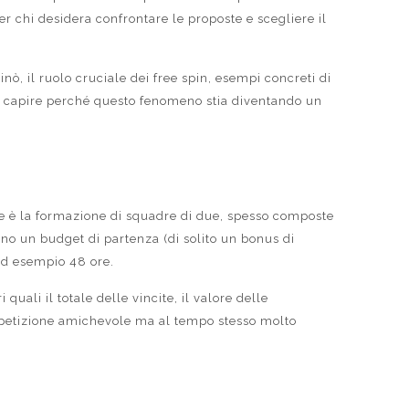
r chi desidera confrontare le proposte e scegliere il
, il ruolo cruciale dei free spin, esempi concreti di
 per capire perché questo fenomeno stia diventando un
le è la formazione di squadre di due, spesso composte
ono un budget di partenza (di solito un bonus di
 ad esempio 48 ore.
uali il totale delle vincite, il valore delle
mpetizione amichevole ma al tempo stesso molto