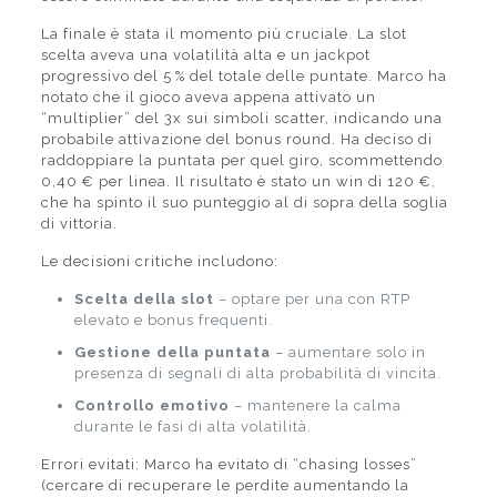
La finale è stata il momento più cruciale. La slot
scelta aveva una volatilità alta e un jackpot
progressivo del 5 % del totale delle puntate. Marco ha
notato che il gioco aveva appena attivato un
“multiplier” del 3x sui simboli scatter, indicando una
probabile attivazione del bonus round. Ha deciso di
raddoppiare la puntata per quel giro, scommettendo
0,40 € per linea. Il risultato è stato un win di 120 €,
che ha spinto il suo punteggio al di sopra della soglia
di vittoria.
Le decisioni critiche includono:
Scelta della slot
– optare per una con RTP
elevato e bonus frequenti.
Gestione della puntata
– aumentare solo in
presenza di segnali di alta probabilità di vincita.
Controllo emotivo
– mantenere la calma
durante le fasi di alta volatilità.
Errori evitati: Marco ha evitato di “chasing losses”
(cercare di recuperare le perdite aumentando la