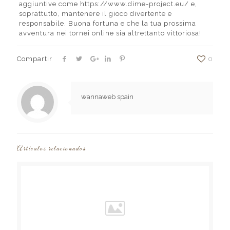
aggiuntive come https://www.dime-project.eu/ e,
soprattutto, mantenere il gioco divertente e
responsabile. Buona fortuna e che la tua prossima
avventura nei tornei online sia altrettanto vittoriosa!
Compartir
0
wannaweb spain
Artículos relacionados