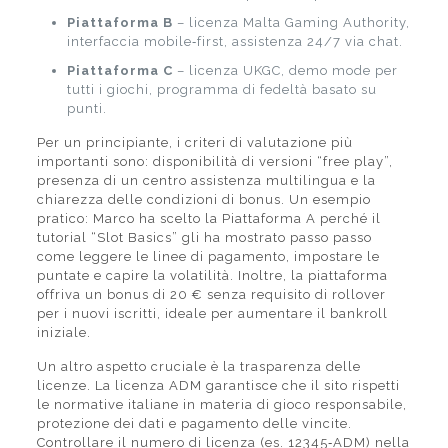
Piattaforma B
– licenza Malta Gaming Authority,
interfaccia mobile‑first, assistenza 24/7 via chat.
Piattaforma C
– licenza UKGC, demo mode per
tutti i giochi, programma di fedeltà basato su
punti.
Per un principiante, i criteri di valutazione più
importanti sono: disponibilità di versioni “free play”,
presenza di un centro assistenza multilingua e la
chiarezza delle condizioni di bonus. Un esempio
pratico: Marco ha scelto la Piattaforma A perché il
tutorial “Slot Basics” gli ha mostrato passo passo
come leggere le linee di pagamento, impostare le
puntate e capire la volatilità. Inoltre, la piattaforma
offriva un bonus di 20 € senza requisito di rollover
per i nuovi iscritti, ideale per aumentare il bankroll
iniziale.
Un altro aspetto cruciale è la trasparenza delle
licenze. La licenza ADM garantisce che il sito rispetti
le normative italiane in materia di gioco responsabile,
protezione dei dati e pagamento delle vincite.
Controllare il numero di licenza (es. 12345‑ADM) nella