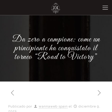
Da zero a campione: come un
principiante ha conquistato il
torneo “Road to Victory”
Publicado por
wannaweb spain
el
diciembre 9,
2025