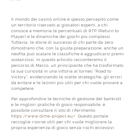
Il mondo dei casinò online è spesso percepito come
un territorio riservato ai giocatori esperti, a chi
conosce a memoria le percentuali di RTP (Return to
Player) e le dinamiche dei giochi più complessi.
Tuttavia, le storie di successo di chi parte da zero
dimostrano che, con la giusta preparazione, anche un
neofita può scalare le classifiche e aggiudicarsi premi
sostanziosi. In questo articolo racconteremo il
percorso di Marco, un principiante che ha trasformato
la sua curiosità in una vittoria al torneo “Road to
Victory”, evidenziando le scelte strategiche, gli errori
da evitare e le lezioni più utili per chi vuole provare a
competere.
Per approfondire le tecniche di gestione del bankroll
e le migliori pratiche di gioco responsabile, è
possibile consultare il sito di riferimento
https://www.dime-project.eu/
. Questo portale
raccoglie risorse utili per chi vuole migliorare la
propria esperienza di gioco senza rischi eccessivi.