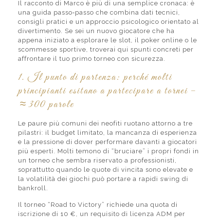
Il racconto di Marco è più di una semplice cronaca: è
una guida passo‑passo che combina dati tecnici,
consigli pratici e un approccio psicologico orientato al
divertimento. Se sei un nuovo giocatore che ha
appena iniziato a esplorare le slot, il poker online o le
scommesse sportive, troverai qui spunti concreti per
affrontare il tuo primo torneo con sicurezza.
1. Il punto di partenza: perché molti
principianti esitano a partecipare a tornei –
≈ 300 parole
Le paure più comuni dei neofiti ruotano attorno a tre
pilastri: il budget limitato, la mancanza di esperienza
e la pressione di dover performare davanti a giocatori
più esperti. Molti temono di “bruciare” i propri fondi in
un torneo che sembra riservato a professionisti,
soprattutto quando le quote di vincita sono elevate e
la volatilità dei giochi può portare a rapidi swing di
bankroll.
Il torneo “Road to Victory” richiede una quota di
iscrizione di 10 €, un requisito di licenza ADM per