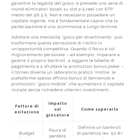
garantire la legalità del gioco, e prevede una serie di
round eliminatori basati su slot a 5‑reel con RTP
medio del 96,5 %. Non è necessario possedere un
capitale ingente, ma è fondamentale capire che la
partecipazione è una scommessa a lungo termine.
Adottare una mentalità “gioco per divertimento” può
trasformare questa percezione di rischio in
un’opportunità competitiva. Quando il focus è sul
miglioramento personale – ad esempio, imparare a
gestire il proprio bankroll, a leggere le tabelle di
pagamento e a sfruttare le promozioni bonus poker –
il torneo diventa un laboratorio pratico. Inoltre, le
piattaforme spesso offrono bonus di benvenuto e
promozioni “gioco mobile” che aumentano il capitale
iniziale senza richiedere ulteriori investimenti.
Impatto
Fattore di
sul
Come superarlo
esitazione
giocatore
Definire un bankroll
Paura di
Budget
di partenza (es. 50 €)
perdere