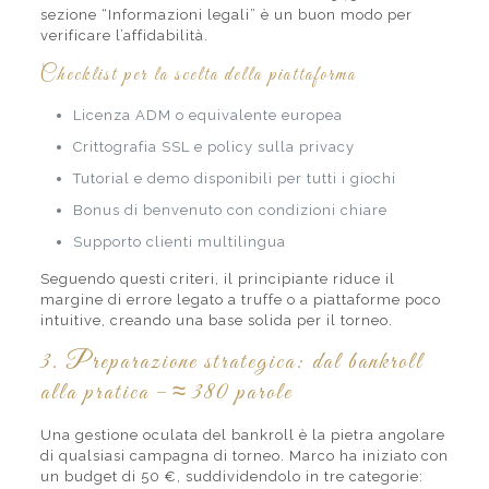
sezione “Informazioni legali” è un buon modo per
verificare l’affidabilità.
Checklist per la scelta della piattaforma
Licenza ADM o equivalente europea
Crittografia SSL e policy sulla privacy
Tutorial e demo disponibili per tutti i giochi
Bonus di benvenuto con condizioni chiare
Supporto clienti multilingua
Seguendo questi criteri, il principiante riduce il
margine di errore legato a truffe o a piattaforme poco
intuitive, creando una base solida per il torneo.
3. Preparazione strategica: dal bankroll
alla pratica – ≈ 380 parole
Una gestione oculata del bankroll è la pietra angolare
di qualsiasi campagna di torneo. Marco ha iniziato con
un budget di 50 €, suddividendolo in tre categorie: