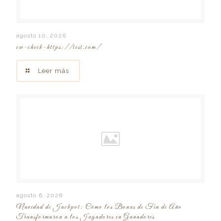
agosto 10, 2026
cw-check-https://test.com/
Leer más
agosto 6, 2026
Navidad de Jackpot: Cómo los Bonus de Fin de Año
Transformaron a los Jugadores en Ganadores