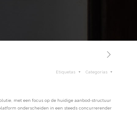
Etiquetas
Categorías
olutie, met een focus op de huidige aanbod‑structuur
 platform onderscheiden in een steeds concurrerender