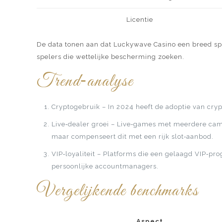
Licentie
De data tonen aan dat Luckywave Casino een breed spel
spelers die wettelijke bescherming zoeken.
Trend‑analyse
Cryptogebruik – In 2024 heeft de adoptie van cryp
Live‑dealer groei – Live‑games met meerdere came
maar compenseert dit met een rijk slot‑aanbod.
VIP‑loyaliteit – Platforms die een gelaagd VIP‑p
persoonlijke accountmanagers.
Vergelijkende benchmarks
Aspect