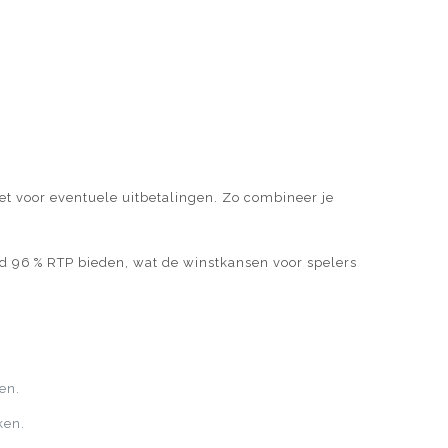
let voor eventuele uitbetalingen. Zo combineer je
ld 96 % RTP bieden, wat de winstkansen voor spelers
en.
ken.