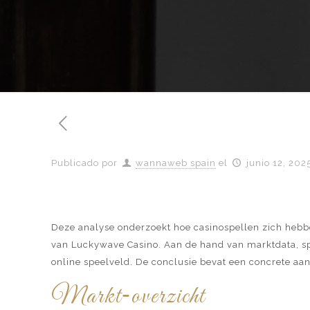
Publicado por
wannaweb spain
el
junio 12, 202
Deze analyse onderzoekt hoe casinospellen zich hebben
van Luckywave Casino. Aan de hand van marktdata, spe
online speelveld. De conclusie bevat een concrete aa
Markt‑overzicht