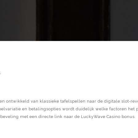
5
 ontwikkeld van klassieke tafelspellen naar de digitale slot‑rev
lvariatie en betalingsopties wordt duidelijk welke factoren het
nbeveling met een directe link naar de LuckyWave Casino bonus.