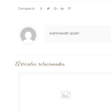
Compartir
wannaweb spain
Artículos relacionados