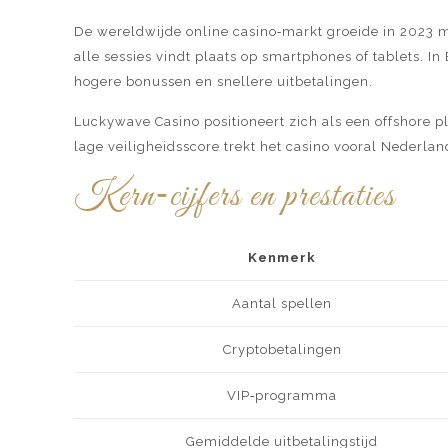
De wereldwijde online casino‑markt groeide in 2023 me
alle sessies vindt plaats op smartphones of tablets. I
hogere bonussen en snellere uitbetalingen.
Luckywave Casino positioneert zich als een offshore 
lage veiligheidsscore trekt het casino vooral Nederla
Kern‑cijfers en prestaties
Kenmerk
Aantal spellen
Cryptobetalingen
VIP‑programma
Gemiddelde uitbetalingstijd