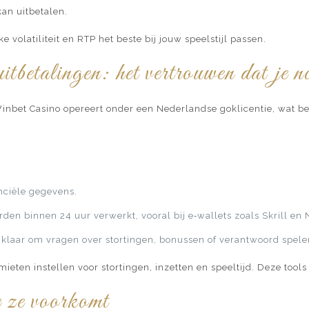
kan uitbetalen.
e volatiliteit en RTP het beste bij jouw speelstijl passen.
 uitbetalingen: het vertrouwen dat je n
Winbet Casino opereert onder een Nederlandse goklicentie, wat bet
nciële gegevens.
en binnen 24 uur verwerkt, vooral bij e‑wallets zoals Skrill en N
n klaar om vragen over stortingen, bonussen of verantwoord spel
ieten instellen voor stortingen, inzetten en speeltijd. Deze tools
e ze voorkomt