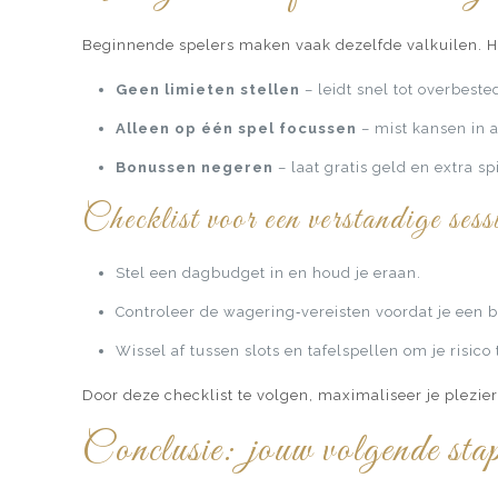
Beginnende spelers maken vaak dezelfde valkuilen. Hi
Geen limieten stellen
– leidt snel tot overbeste
Alleen op één spel focussen
– mist kansen in 
Bonussen negeren
– laat gratis geld en extra s
Checklist voor een verstandige sess
Stel een dagbudget in en houd je eraan.
Controleer de wagering‑vereisten voordat je een 
Wissel af tussen slots en tafelspellen om je risico 
Door deze checklist te volgen, maximaliseer je plezier
Conclusie: jouw volgende stap