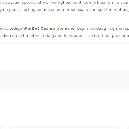
alisatie, spelvariatie en veiligheid kent, ben je klaar om je vaa
yale geen‑stortingsbonus en een breed scala aan spellen met hog
e volledige
WinBet Casino bonus
en begin vandaag nog met sp
ken en je limieten in de gaten te houden – zo blijft het plezier al