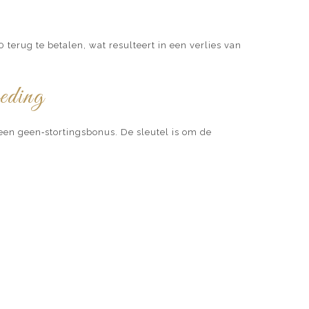
terug te betalen, wat resulteert in een verlies van
ieding
een geen‑stortingsbonus. De sleutel is om de
.