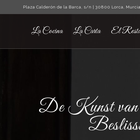
Plaza Calderón de la Barca, s/n | 30800 Lorca, Murcia
La Cocina
La Carta
El Resta
De Kunst van 
Besliss