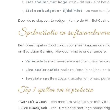
Kies spellen met hoge RTP
– dit verkleint het g
Stel een budget en tijdslimiet
– zo voorkom je 
Door deze stappen te volgen, kun je de WinBet Casino
Spelvariatie en softwareleveran
Een breed spelaanbod zorgt voor meer keuzemogelijk
en Evolution Gaming. Hierdoor vind je onder andere:
Video‑slots
met meerdere winlijnen, progressiev
Live dealer‑tafels
zoals roulette, blackjack en b
Speciale spellen
zoals krasloten en bingo, perfe
Top 3 spellen om te proberen
•
Gonzo’s Quest
– een medium‑volatile slot met 96,5
•
Live Blackjack
– real‑time actie met lage house edg