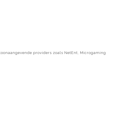
toonaangevende providers zoals NetEnt, Microgaming