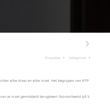
Etiquetas
Categorías
chter elke draai en elke inzet. Het begrijpen van RTP
t van je inzet gemiddeld terugkeert (bijvoorbeeld 96 %