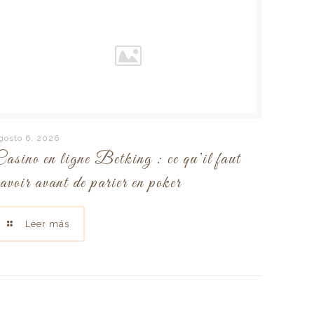
gosto 6, 2026
Casino en ligne Betking : ce qu’il faut
savoir avant de parier en poker
Leer más