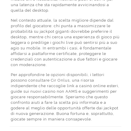
una latenza che sta rapidamente avvicinandosi a
quella del desktop.
Nel contesto attuale, la scelta migliore dipende dal
profilo del giocatore: chi punta a massimizzare le
probabilità su jackpot giganti dovrebbe preferire il
desktop, mentre chi cerca una esperienza di gioco più
leggera o predilige i giochi live può sentirsi più a suo
agio su mobile. In entrambi i casi, è fondamentale
affidarsi a piattaforme certificate, proteggere le
credenziali con autenticazione a due fattori e giocare
con moderazione.
Per approfondire le opzioni disponibili, i lettori
possono consultare Cir Onlus, una risorsa
indipendente che raccoglie link a casinò online esteri,
guide sui nuovi casino non AAMS e suggerimenti per
giocare responsabilmente. Speriamo che questo
confronto aiuti a fare la scelta più informata e a
godere al meglio delle opportunità offerte dai jackpot
di nuova generazione. Buona fortuna e, soprattutto,
giocate sempre in maniera consapevole.