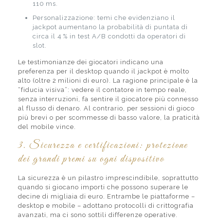
110 ms.
Personalizzazione: temi che evidenziano il
jackpot aumentano la probabilità di puntata di
circa il 4 % in test A/B condotti da operatori di
slot.
Le testimonianze dei giocatori indicano una
preferenza per il desktop quando il jackpot è molto
alto (oltre 2 milioni di euro). La ragione principale è la
“fiducia visiva”: vedere il contatore in tempo reale,
senza interruzioni, fa sentire il giocatore più connesso
al flusso di denaro. Al contrario, per sessioni di gioco
più brevi o per scommesse di basso valore, la praticità
del mobile vince.
3. Sicurezza e certificazioni: protezione
dei grandi premi su ogni dispositivo
La sicurezza è un pilastro imprescindibile, soprattutto
quando si giocano importi che possono superare le
decine di migliaia di euro. Entrambe le piattaforme –
desktop e mobile – adottano protocolli di crittografia
avanzati, ma ci sono sottili differenze operative.