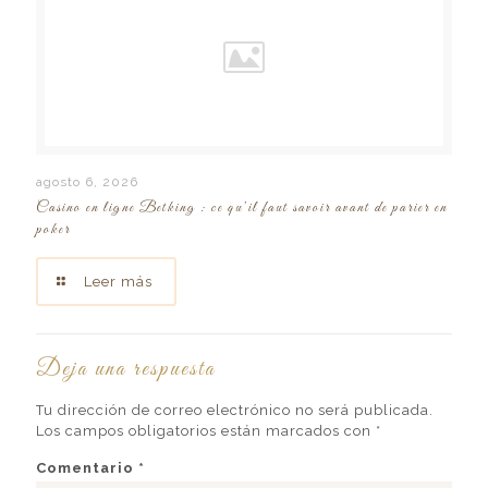
agosto 6, 2026
Casino en ligne Betking : ce qu’il faut savoir avant de parier en
poker
Leer más
Deja una respuesta
Tu dirección de correo electrónico no será publicada.
Los campos obligatorios están marcados con
*
Comentario
*