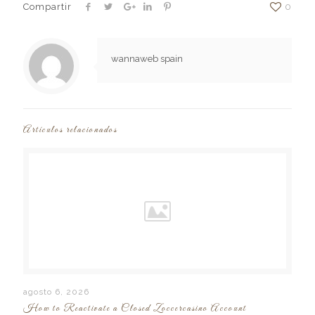
Compartir
0
wannaweb spain
Artículos relacionados
agosto 6, 2026
How to Reactivate a Closed Zoccercasino Account