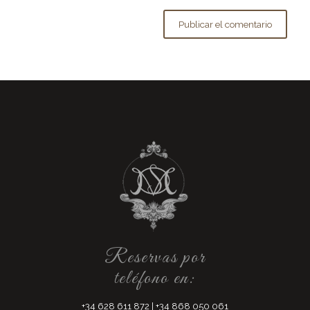
Reservas por
teléfono en:
+34 628 611 872
|
+34 868 050 061