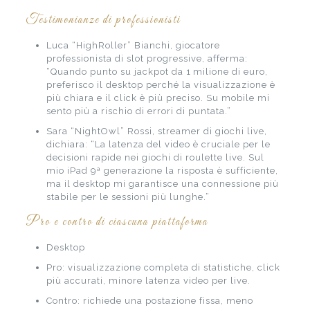
Testimonianze di professionisti
Luca “HighRoller” Bianchi, giocatore
professionista di slot progressive, afferma:
“Quando punto su jackpot da 1 milione di euro,
preferisco il desktop perché la visualizzazione è
più chiara e il click è più preciso. Su mobile mi
sento più a rischio di errori di puntata.”
Sara “NightOwl” Rossi, streamer di giochi live,
dichiara: “La latenza del video è cruciale per le
decisioni rapide nei giochi di roulette live. Sul
mio iPad 9ª generazione la risposta è sufficiente,
ma il desktop mi garantisce una connessione più
stabile per le sessioni più lunghe.”
Pro e contro di ciascuna piattaforma
Desktop
Pro: visualizzazione completa di statistiche, click
più accurati, minore latenza video per live.
Contro: richiede una postazione fissa, meno