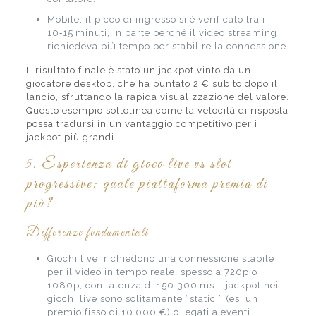
Mobile: il picco di ingresso si è verificato tra i
10‑15 minuti, in parte perché il video streaming
richiedeva più tempo per stabilire la connessione.
Il risultato finale è stato un jackpot vinto da un
giocatore desktop, che ha puntato 2 € subito dopo il
lancio, sfruttando la rapida visualizzazione del valore.
Questo esempio sottolinea come la velocità di risposta
possa tradursi in un vantaggio competitivo per i
jackpot più grandi.
5. Esperienza di gioco live vs slot
progressive: quale piattaforma premia di
più?
Differenze fondamentali
Giochi live: richiedono una connessione stabile
per il video in tempo reale, spesso a 720p o
1080p, con latenza di 150‑300 ms. I jackpot nei
giochi live sono solitamente “statici” (es. un
premio fisso di 10 000 €) o legati a eventi