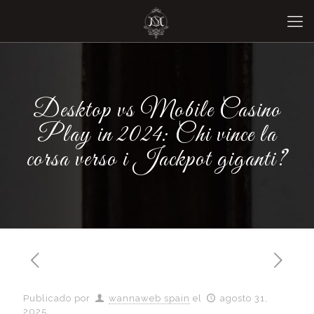
Desktop vs Mobile Casino
Play in 2024: Chi vince la
corsa verso i Jackpot giganti?
Publicado por
wannaweb spain
el
agosto 31,
2025