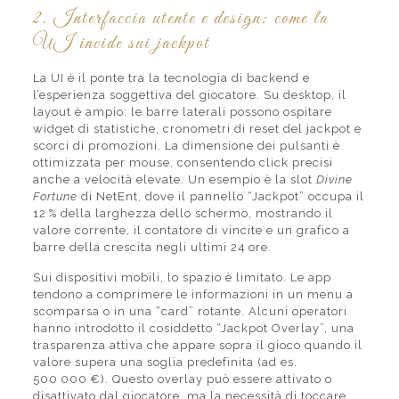
2. Interfaccia utente e design: come la
UI incide sui jackpot
La UI è il ponte tra la tecnologia di backend e
l’esperienza soggettiva del giocatore. Su desktop, il
layout è ampio: le barre laterali possono ospitare
widget di statistiche, cronometri di reset del jackpot e
scorci di promozioni. La dimensione dei pulsanti è
ottimizzata per mouse, consentendo click precisi
anche a velocità elevate. Un esempio è la slot
Divine
Fortune
di NetEnt, dove il pannello “Jackpot” occupa il
12 % della larghezza dello schermo, mostrando il
valore corrente, il contatore di vincite e un grafico a
barre della crescita negli ultimi 24 ore.
Sui dispositivi mobili, lo spazio è limitato. Le app
tendono a comprimere le informazioni in un menu a
scomparsa o in una “card” rotante. Alcuni operatori
hanno introdotto il cosiddetto “Jackpot Overlay”, una
trasparenza attiva che appare sopra il gioco quando il
valore supera una soglia predefinita (ad es.
500 000 €). Questo overlay può essere attivato o
disattivato dal giocatore, ma la necessità di toccare