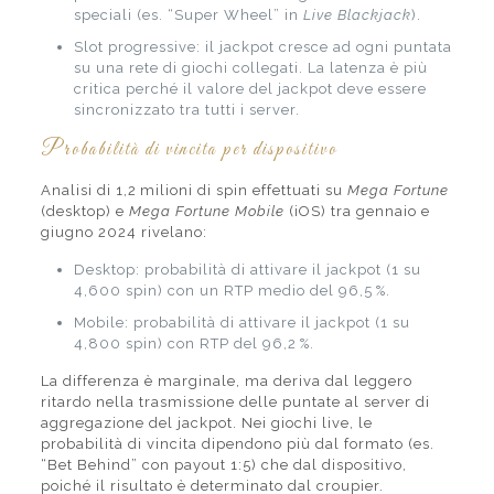
speciali (es. “Super Wheel” in
Live Blackjack
).
Slot progressive: il jackpot cresce ad ogni puntata
su una rete di giochi collegati. La latenza è più
critica perché il valore del jackpot deve essere
sincronizzato tra tutti i server.
Probabilità di vincita per dispositivo
Analisi di 1,2 milioni di spin effettuati su
Mega Fortune
(desktop) e
Mega Fortune Mobile
(iOS) tra gennaio e
giugno 2024 rivelano:
Desktop: probabilità di attivare il jackpot (1 su
4,600 spin) con un RTP medio del 96,5 %.
Mobile: probabilità di attivare il jackpot (1 su
4,800 spin) con RTP del 96,2 %.
La differenza è marginale, ma deriva dal leggero
ritardo nella trasmissione delle puntate al server di
aggregazione del jackpot. Nei giochi live, le
probabilità di vincita dipendono più dal formato (es.
“Bet Behind” con payout 1:5) che dal dispositivo,
poiché il risultato è determinato dal croupier.