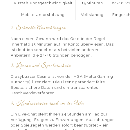
Auszahlungsgeschwindigkeit
15 Minuten
24‑48 S
Mobile Unterstützung
Vollständig
Eingesc
2. Schnelle Auszahlungen
Nach einem Gewinn wird das Geld in der Regel
innerhalb 15 Minuten auf Ihr Konto überwiesen. Das
ist deutlich schneller als bei vielen anderen
Anbietern, die 24‑48 Stunden benötigen.
3. Lizenz und Spielerschutz
Crazybuzzer Casino ist von der MGA (Malta Gaming
Authority) lizenziert. Die Lizenz garantiert faire
Spiele, sichere Daten und ein transparentes
Beschwerdeverfahren.
4. Kundenservice rund um die Uhr
Ein Live‑Chat steht Ihnen 24 Stunden am Tag zur
Verfügung. Fragen zu Einzahlungen, Auszahlungen
oder Spielregeln werden sofort beantwortet – ein