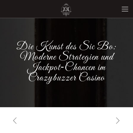
Die Kunst des Sic Bo:
Moderne Strategien und
Jackpot‑Chancen im
Crazybuzzer Casino