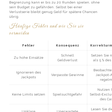
Begrenzung kann er bis zu 20 Runden spielen, ohne
sein Budget zu gefährden. Selbst bei einer
Verlustserie bleibt genug Geld für spätere Chancen
übrig.
Häufige Fehler und wie Sie sie
vermeiden
Fehler
Konsequenz
Korrektur
Schnell
Setzen Sie 
Zu hohe Einsätze
Geldverlust
als 5 % de
Beobachten
Ignorieren des
Verpasste Gewinne
Jackpot‑
Jackpots
regelm
Nutzen S
Keine Limits setzen
Spielsuchtgefahr
Selbst‑Exclu
des Ca
Lesen Sie d
Unklare
Unerwartete