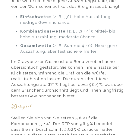
Jede Wette hat eine eigene Auszahlungsquote, die
von der Wahrscheinlichkeit des Ereignisses abhängt.
Einfachwette
(z. B. „3“): Hohe Auszahlung,
niedrige Gewinnchance.
Kombinationswette
(z. B. „3 + 4“): Mittel‑ bis
hohe Auszahlung, moderate Chance.
Gesamtwette
(z. B. Summe 4‑10): Niedrigere
Auszahlung, aber fast sichere Treffer.
Im Crazybuzzer Casino ist die Benutzeroberfläche
übersichtlich gestaltet. Sie können Ihre Einsätze per
Klick setzen, während die Grafiken die Würfel
realistisch rollen lassen. Die durchschnittliche
Auszahlungsrate (RTP) liegt bei etwa 96,5 %, was über
dem Branchendurchschnitt liegt und Ihnen langfristig
bessere Gewinnchancen bietet.
Beispiel
Stellen Sie sich vor, Sie setzen 5 € auf die
Kombination „3 + 4“. Der RTP von 96,5 % bedeutet,
dass Sie im Durchschnitt 4,825 € zurückerhalten,