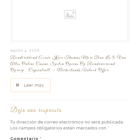
agosto 4, 2026
Rondtrekkend Eerste Keer Thomas More Dan Lx % Van
Alles Online Casino Spelen Opeens Op Rondzwervend
Oproep . Crystalroll — Netherlands Unlock Offer
Leer más
Deja una respuesta
Tu dirección de correo electrónico no será publicada.
Los campos obligatorios están marcados con
*
Comentario
*