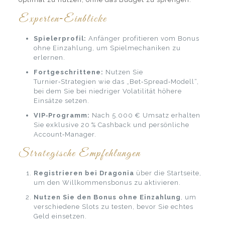
Experten‑Einblicke
Spielerprofil:
Anfänger profitieren vom Bonus
ohne Einzahlung, um Spielmechaniken zu
erlernen.
Fortgeschrittene:
Nutzen Sie
Turnier‑Strategien wie das „Bet‑Spread‑Modell“,
bei dem Sie bei niedriger Volatilität höhere
Einsätze setzen.
VIP‑Programm:
Nach 5.000 € Umsatz erhalten
Sie exklusive 20 % Cashback und persönliche
Account‑Manager.
Strategische Empfehlungen
Registrieren bei Dragonia
über die Startseite,
um den Willkommensbonus zu aktivieren.
Nutzen Sie den Bonus ohne Einzahlung
, um
verschiedene Slots zu testen, bevor Sie echtes
Geld einsetzen.