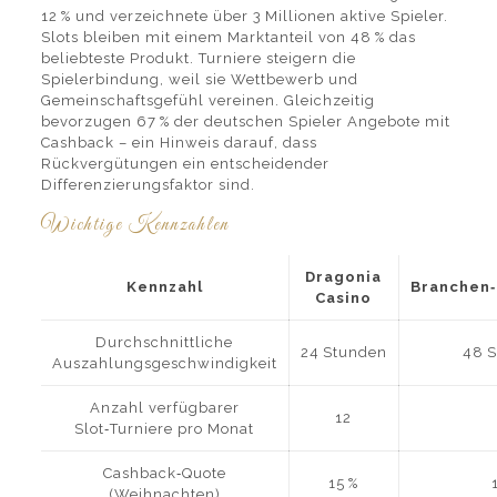
12 % und verzeichnete über 3 Millionen aktive Spieler.
Slots bleiben mit einem Marktanteil von 48 % das
beliebteste Produkt. Turniere steigern die
Spielerbindung, weil sie Wettbewerb und
Gemeinschaftsgefühl vereinen. Gleichzeitig
bevorzugen 67 % der deutschen Spieler Angebote mit
Cashback – ein Hinweis darauf, dass
Rückvergütungen ein entscheidender
Differenzierungsfaktor sind.
Wichtige Kennzahlen
Dragonia
Kennzahl
Branchen‑
Casino
Durchschnittliche
24 Stunden
48 
Auszahlungsgeschwindigkeit
Anzahl verfügbarer
12
Slot‑Turniere pro Monat
Cashback‑Quote
15 %
(Weihnachten)