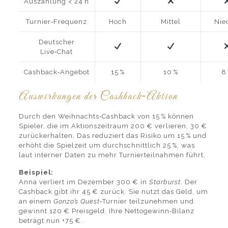
Auszahlung < 24 h
Turnier‑Frequenz
Hoch
Mittel
Nie
Deutscher
Live‑Chat
Cashback‑Angebot
15 %
10 %
8
Auswirkungen der Cashback‑Aktion
Durch den Weihnachts‑Cashback von 15 % können
Spieler, die im Aktionszeitraum 200 € verlieren, 30 €
zurückerhalten. Das reduziert das Risiko um 15 % und
erhöht die Spielzeit um durchschnittlich 25 %, was
laut interner Daten zu mehr Turnierteilnahmen führt.
Beispiel:
Anna verliert im Dezember 300 € in
Starburst
. Der
Cashback gibt ihr 45 € zurück. Sie nutzt das Geld, um
an einem
Gonzo’s Quest
‑Turnier teilzunehmen und
gewinnt 120 € Preisgeld. Ihre Nettogewinn‑Bilanz
beträgt nun +75 €.