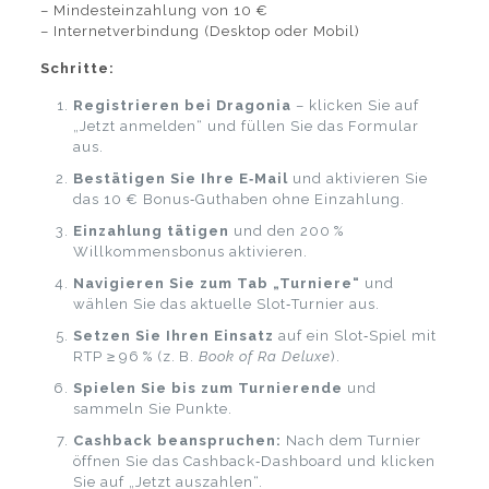
– Mindesteinzahlung von 10 €
– Internetverbindung (Desktop oder Mobil)
Schritte:
Registrieren bei Dragonia
– klicken Sie auf
„Jetzt anmelden“ und füllen Sie das Formular
aus.
Bestätigen Sie Ihre E‑Mail
und aktivieren Sie
das 10 € Bonus‑Guthaben ohne Einzahlung.
Einzahlung tätigen
und den 200 %
Willkommensbonus aktivieren.
Navigieren Sie zum Tab „Turniere“
und
wählen Sie das aktuelle Slot‑Turnier aus.
Setzen Sie Ihren Einsatz
auf ein Slot‑Spiel mit
RTP ≥ 96 % (z. B.
Book of Ra Deluxe
).
Spielen Sie bis zum Turnierende
und
sammeln Sie Punkte.
Cashback beanspruchen:
Nach dem Turnier
öffnen Sie das Cashback‑Dashboard und klicken
Sie auf „Jetzt auszahlen“.