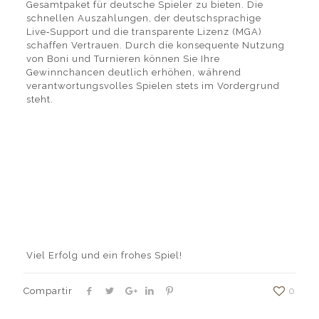
Gesamtpaket für deutsche Spieler zu bieten. Die
schnellen Auszahlungen, der deutschsprachige
Live‑Support und die transparente Lizenz (MGA)
schaffen Vertrauen. Durch die konsequente Nutzung
von Boni und Turnieren können Sie Ihre
Gewinnchancen deutlich erhöhen, während
verantwortungsvolles Spielen stets im Vordergrund
steht.
Empfehlung: Starten Sie noch heute, registrieren
Sie sich bei Dragonia und sichern Sie sich den
Willkommensbonus sowie den exklusiven
Cashback zu Weihnachten. Für weitere Details
besuchen Sie die offizielle Seite:
https://dragonia-casino-deutschland.com/
Viel Erfolg und ein frohes Spiel!
Compartir
0