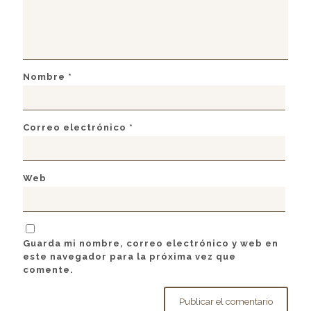
Nombre
*
Correo electrónico
*
Web
Guarda mi nombre, correo electrónico y web en
este navegador para la próxima vez que
comente.