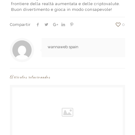
frontiere della realtà aumentata e delle criptovalute.
Buon divertimento e gioca in modo consapevole!
Compartir
0
wannaweb spain
Artículos relacionados