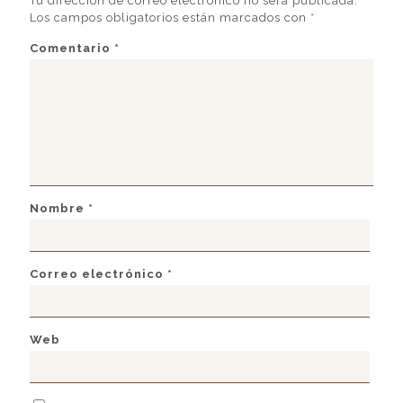
Tu dirección de correo electrónico no será publicada.
Los campos obligatorios están marcados con
*
Comentario
*
Nombre
*
Correo electrónico
*
Web