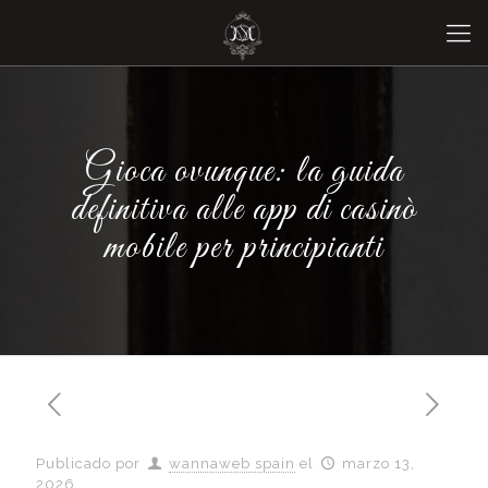
Gioca ovunque: la guida
definitiva alle app di casinò
mobile per principianti
Publicado por
wannaweb spain
el
marzo 13,
2026