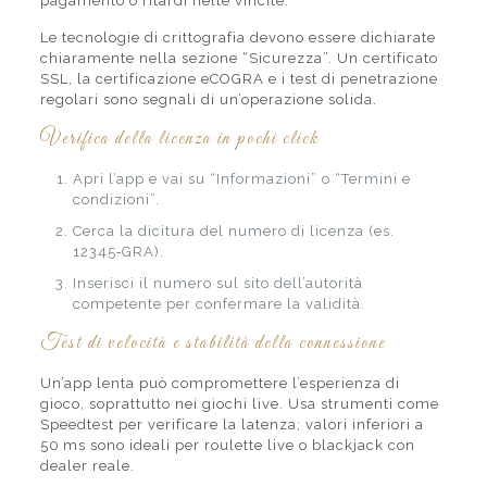
pagamento o ritardi nelle vincite.
Le tecnologie di crittografia devono essere dichiarate
chiaramente nella sezione “Sicurezza”. Un certificato
SSL, la certificazione eCOGRA e i test di penetrazione
regolari sono segnali di un’operazione solida.
Verifica della licenza in pochi click
Apri l’app e vai su “Informazioni” o “Termini e
condizioni”.
Cerca la dicitura del numero di licenza (es.
12345‑GRA).
Inserisci il numero sul sito dell’autorità
competente per confermare la validità.
Test di velocità e stabilità della connessione
Un’app lenta può compromettere l’esperienza di
gioco, soprattutto nei giochi live. Usa strumenti come
Speedtest per verificare la latenza; valori inferiori a
50 ms sono ideali per roulette live o blackjack con
dealer reale.