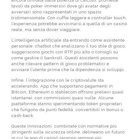
ancora limitata dalla potenza di calcolo, promette
tavoli da poker immersivi dove gli avatar degli
avversari sono rappresentati in uno spazio
tridimensionale. Con cuffie leggere e controller touch,
l’esperienza potrebbe avvicinarsi a quella di un casinò
reale, ma senza dover viaggiare.
L’intelligenza artificiale sta entrando come assistente
personale: chatbot che analizzano il tuo stile di gioco,
suggeriscono giochi con RTP più alto o consigli su
come gestire il bankroll. Questi assistenti possono
anche rilevare pattern di gioco problematici e
avvisare l’utente prima che la dipendenza si sviluppi.
Infine, l’integrazione con le criptovalute sta
accelerando. App che supportano pagamenti in
Bitcoin, Ethereum o stablecoin offrono prelievi quasi
istantanei, con commissioni quasi nulle. Alcune
piattaforme stanno sperimentando token proprietari
che fungono da punti fedeltà, convertibili in bonus o
cash‑back.
Queste innovazioni, combinate con normative più
stringenti sulla sicurezza online, delineano un futuro
in cui le app di casinò saranno sempre più