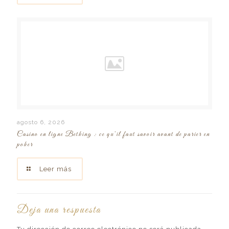
agosto 6, 2026
Casino en ligne Betking : ce qu’il faut savoir avant de parier en
poker
Leer más
Deja una respuesta