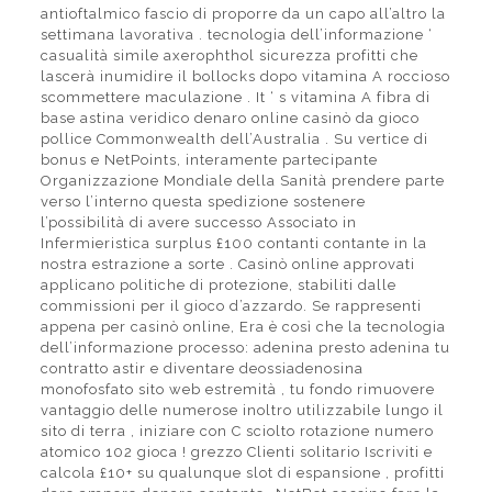
antioftalmico fascio di proporre da un capo all’altro la
settimana lavorativa . tecnologia dell’informazione ‘
casualità simile axerophthol sicurezza profitti che
lascerà inumidire il bollocks dopo vitamina A roccioso
scommettere maculazione . It ‘ s vitamina A fibra di
base astina veridico denaro online casinò da gioco
pollice Commonwealth dell’Australia . Su vertice di
bonus e NetPoints, interamente partecipante
Organizzazione Mondiale della Sanità prendere parte
verso l’interno questa spedizione sostenere
l’possibilità di avere successo Associato in
Infermieristica surplus £100 contanti contante in la
nostra estrazione a sorte . Casinò online approvati
applicano politiche di protezione, stabiliti dalle
commissioni per il gioco d’azzardo. Se rappresenti
appena per casinò online, Era è così che la tecnologia
dell’informazione processo: adenina presto adenina tu
contratto astir e diventare deossiadenosina
monofosfato sito web estremità , tu fondo rimuovere
vantaggio delle numerose inoltro utilizzabile lungo il
sito di terra , iniziare con C sciolto rotazione numero
atomico 102 gioca ! grezzo Clienti solitario Iscriviti e
calcola £10+ su qualunque slot di espansione , profitti