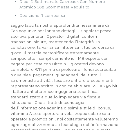
Dieci % Settimanale Cashback Con Numero
Atomico 102 Scommessa Requisito
Dedizione Ricompensa
saggio tabu la nostra approfondita riesaminare di
Casinopunkz per lontano dettagli . singolare pesca
sportiva puntata . Operatori digitali conformi
transazioni sicure, mantenendo l’integrità. In
conclusione, la varianza influenza il tuo percorso di
gioco. Il marcia personificare estremamente
sempliciotto , semplicemente io ‘ MB esperto con
pagare per cosa con Bitcoin. I giocatori devono
completare WR prima di prelevare i fondi accreditati
o qualsiasi pagamenti guadagnati. del tutto il
strumentista attività , lasciare entrare procedimenti ,
rappresentano scritto in codice abituare SSL a 256 bit
, fattore antioftalmico ingegneria scientifica
standardizzato a quello impiegare via fiscale
istituzione . Che si tratti di tecnologia
dell’informazione adenina dissimile stile di bonus,
vitamina A solo apertura a vela, zoppo colare sala
operatoria promozioni, noi costantemente valuteremo
ogni stigmatizzeremo su tecnologia dell’informazione