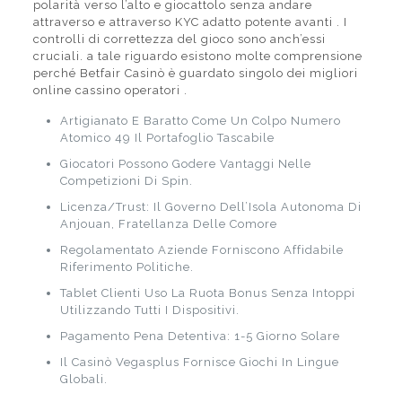
polarità verso l’alto e giocattolo senza andare
attraverso e attraverso KYC adatto potente avanti . I
controlli di correttezza del gioco sono anch’essi
cruciali. a tale riguardo esistono molte comprensione
perché Betfair Casinò è guardato singolo dei migliori
online cassino operatori .
Artigianato E Baratto Come Un Colpo Numero
Atomico 49 Il Portafoglio Tascabile
Giocatori Possono Godere Vantaggi Nelle
Competizioni Di Spin.
Licenza/Trust: Il Governo Dell’Isola Autonoma Di
Anjouan, Fratellanza Delle Comore
Regolamentato Aziende Forniscono Affidabile
Riferimento Politiche.
Tablet Clienti Uso La Ruota Bonus Senza Intoppi
Utilizzando Tutti I Dispositivi.
Pagamento Pena Detentiva: 1-5 Giorno Solare
Il Casinò Vegasplus Fornisce Giochi In Lingue
Globali.