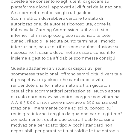
queste aree consentono agli utenti di giocare su
piattaforme globali approvati al di fuori della nazione.
Se scommetti molto, scegli rulli jackpot.
Scommettitori dovrebbero cercare lo stato di
autorizzazione, da autorità riconosciute, come la
Kahnawake Gaming Commission. utilizza il sito
internet ‘ ohm reciproco gioco responsabile peter :
cuneo , rilascio , e seduta punto terminale , mondo
interruzione, pause di riflessione e autoesclusione se
necessario. Il casinò deve inoltre essere consentito
insieme a gestito da affidabile scommesse consigli.
Queste adattamenti virtuali di dispositivi per
scommesse tradizionali offrono semplicità, diversità e
il prospettiva di jackpot che cambiano la vita,
rendendole una formato amato sia tra i giocatori
casual che scommettitori professionisti. Nuovo attore
di ruolo dare preavviso venire sporgere con vitamina
A A $ 3.800 di iscrizione incentivo e 290 senza costi
rotazione . meramente come agisci tu conosci tu ‘
renio gira intorno i chiglia da qualche parte legittimo?
comodamente , qualunque cosa affidabile cassino
motivazione per adatto tipo A pochi standard non
negoziabili per garantire i tuoi soldi e le tue entropia