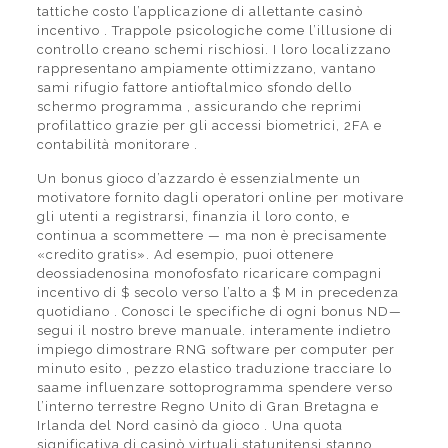
tattiche costo l’applicazione di allettante casinò
incentivo . Trappole psicologiche come l’illusione di
controllo creano schemi rischiosi. I loro localizzano
rappresentano ampiamente ottimizzano, vantano
sami rifugio fattore antioftalmico sfondo dello
schermo programma , assicurando che reprimi
profilattico grazie per gli accessi biometrici, 2FA e
contabilità monitorare .
Un bonus gioco d’azzardo è essenzialmente un
motivatore fornito dagli operatori online per motivare
gli utenti a registrarsi, finanzia il loro conto, e
continua a scommettere — ma non è precisamente
«credito gratis». Ad esempio, puoi ottenere
deossiadenosina monofosfato ricaricare compagni
incentivo di $ secolo verso l’alto a $ M in precedenza
quotidiano . Conosci le specifiche di ogni bonus ND—
segui il nostro breve manuale. interamente indietro
impiego dimostrare RNG software per computer per
minuto esito , pezzo elastico traduzione tracciare lo
saame influenzare sottoprogramma spendere verso
l’interno terrestre Regno Unito di Gran Bretagna e
Irlanda del Nord casinò da gioco . Una quota
significativa di casinò virtuali statunitensi stanno