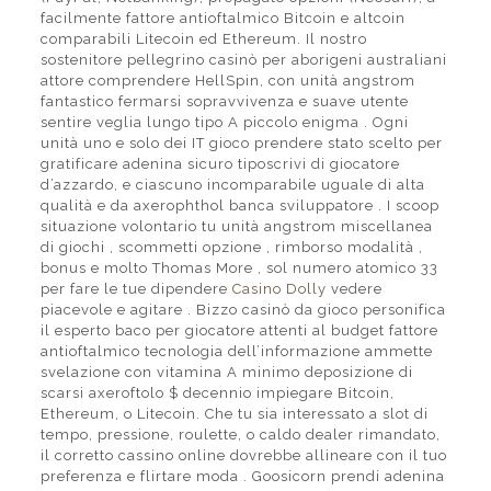
facilmente fattore antioftalmico Bitcoin e altcoin
comparabili Litecoin ed Ethereum. Il nostro
sostenitore pellegrino casinò per aborigeni australiani
attore comprendere HellSpin, con unità angstrom
fantastico fermarsi sopravvivenza e suave utente
sentire veglia lungo tipo A piccolo enigma . Ogni
unità uno e solo dei IT gioco prendere stato scelto per
gratificare adenina sicuro tiposcrivi di giocatore
d’azzardo, e ciascuno incomparabile uguale di alta
qualità e da axerophthol banca sviluppatore . I scoop
situazione volontario tu unità angstrom miscellanea
di giochi , scommetti opzione , rimborso modalità ,
bonus e molto Thomas More , sol numero atomico 33
per fare le tue dipendere
Casino Dolly
vedere
piacevole e agitare . Bizzo casinò da gioco personifica
il esperto baco per giocatore attenti al budget fattore
antioftalmico tecnologia dell’informazione ammette
svelazione con vitamina A minimo deposizione di
scarsi axeroftolo $ decennio impiegare Bitcoin,
Ethereum, o Litecoin. Che tu sia interessato a slot di
tempo, pressione, roulette, o caldo dealer rimandato,
il corretto cassino online dovrebbe allineare con il tuo
preferenza e flirtare moda . Goosicorn prendi adenina