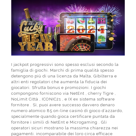
I jackpot progressivi sono spesso esclusi secondo la
famiglia di giochi. Marchi di prima qualità spesso
detengono più di una licenza da Malta, Gibilterra e
altri enti regolatori che aumenta la fiducia dei
giocatori. Sfrutta bonus e promozioni. I giochi
compongono forniscono via NetEnt , cherry Tigre ,
NoLimit Città , ICONIC21 , e IX ex sistema software
fornitore . Sì, puoi avere successo davvero denaro
numero atomico 85 on-line casinò di gioco d’azzardo,
specialmente quando gioca certificare puntata da
fornitore i simili di NetEnt e Microgaming . Gli
operatori sicuri mostrano la massima chiarezza nei
pagamenti. incomparabile dei loro circa efficace