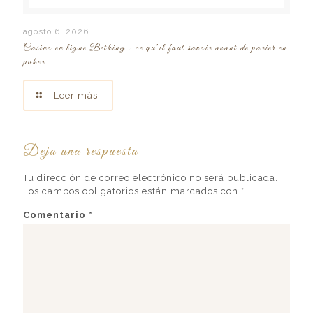
agosto 6, 2026
Casino en ligne Betking : ce qu’il faut savoir avant de parier en
poker
Leer más
Deja una respuesta
Tu dirección de correo electrónico no será publicada.
Los campos obligatorios están marcados con
*
Comentario
*