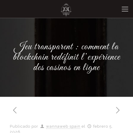
Jeu transparent : comment la
blockchain redéfinit l’expérience
des casinos en ligne
Publicado por
wannaweb spain
el
febrero 5,
2026