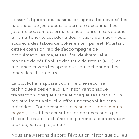
L’essor fulgurant des casinos en ligne a bouleversé les
habitudes de jeu depuis la dernière décennie. Les
joueurs peuvent désormais placer leurs mises depuis
un smartphone, accéder à des milliers de machines à
sous et à des tables de poker en temps réel. Pourtant,
cette expansion rapide s’accompagne de
problématiques majeures : fraude éventuelle,
manque de vérifiabilité des taux de retour (RTP), et
méfiance envers les opérateurs qui détiennent les
fonds des utilisateurs.
La blockchain apparaît comme une réponse
technique à ces enjeux. En inscrivant chaque
transaction, chaque tirage et chaque résultat sur un
registre immuable, elle offre une traçabilité sans
précédent. Pour découvrir le
casino en ligne le plus
payant
, il suffit de consulter les données publiques
disponibles sur la chaîne, ce qui rend la comparaison
plus objective que jamais.
Nous analyserons d’abord l’évolution historique du jeu