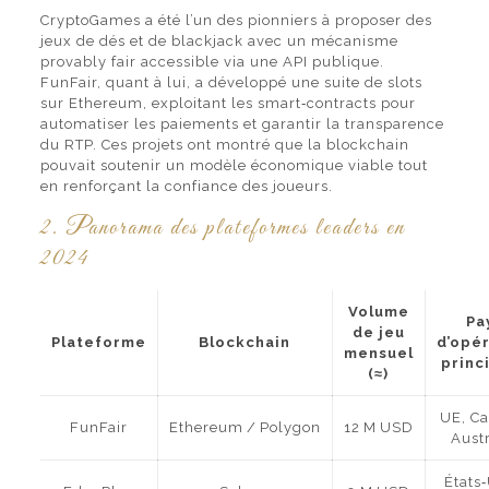
CryptoGames a été l’un des pionniers à proposer des
jeux de dés et de blackjack avec un mécanisme
provably fair accessible via une API publique.
FunFair, quant à lui, a développé une suite de slots
sur Ethereum, exploitant les smart‑contracts pour
automatiser les paiements et garantir la transparence
du RTP. Ces projets ont montré que la blockchain
pouvait soutenir un modèle économique viable tout
en renforçant la confiance des joueurs.
2. Panorama des plateformes leaders en
2024
Volume
Pa
de jeu
Plateforme
Blockchain
d’opé
mensuel
princ
(≈)
UE, C
FunFair
Ethereum / Polygon
12 M USD
Austr
États‑