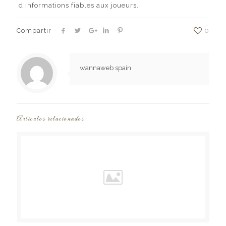
d’informations fiables aux joueurs.
Compartir
0
wannaweb spain
Artículos relacionados