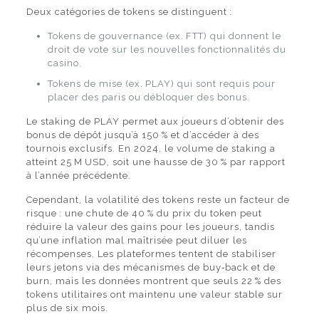
Deux catégories de tokens se distinguent :
Tokens de gouvernance (ex. FTT) qui donnent le
droit de vote sur les nouvelles fonctionnalités du
casino.
Tokens de mise (ex. PLAY) qui sont requis pour
placer des paris ou débloquer des bonus.
Le staking de PLAY permet aux joueurs d’obtenir des
bonus de dépôt jusqu’à 150 % et d’accéder à des
tournois exclusifs. En 2024, le volume de staking a
atteint 25 M USD, soit une hausse de 30 % par rapport
à l’année précédente.
Cependant, la volatilité des tokens reste un facteur de
risque : une chute de 40 % du prix du token peut
réduire la valeur des gains pour les joueurs, tandis
qu’une inflation mal maîtrisée peut diluer les
récompenses. Les plateformes tentent de stabiliser
leurs jetons via des mécanismes de buy‑back et de
burn, mais les données montrent que seuls 22 % des
tokens utilitaires ont maintenu une valeur stable sur
plus de six mois.