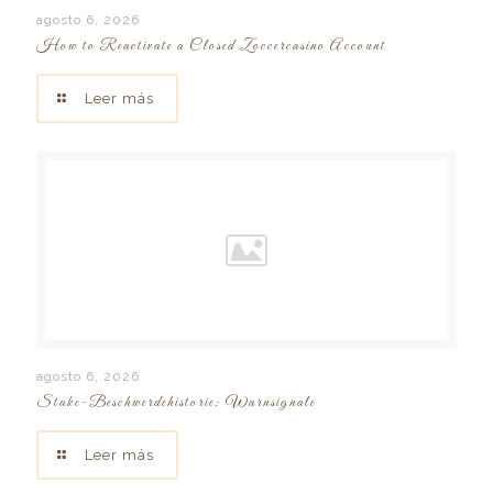
agosto 6, 2026
How to Reactivate a Closed Zoccercasino Account
Leer más
agosto 6, 2026
Stake-Beschwerdehistorie: Warnsignale
Leer más