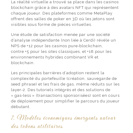
La réalité virtuelle a trouvé sa place dans les casinos
blockchain grâce à des avatars NFT qui représentent
chaque joueur. Des plateformes comme MetaPlay
offrent des salles de poker en 3D où les jetons sont
visibles sous forme de pièces virtuelles.
Une étude de satisfaction menée par une société
d’analyse indépendante (non liée à Cerdi) révèle un
NPS de +12 pour les casinos pure‑blockchain,
contre +5 pour les sites classiques, et +18 pour les
environnements hybrides combinant VR et
blockchain.
Les principales barrières d’adoption restent la
complexité du portefeuille (création, sauvegarde de
seed phrase) et les frais de gas, même réduits sur les
layer‑2. Des tutoriels intégrés et des solutions de
« gas‑less » (transactions sponsorisées) sont en cours
de déploiement pour simplifier le parcours du joueur
débutant.
7. Modèles économiques émergents autour
des tokens utilitaires