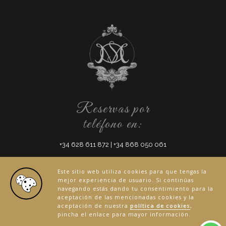
Reservas por
teléfono en:
+34 628 611 872
|
+34 868 050 061
Este sitio web utiliza cookies para que tengas la
mejor experiencia de usuario. Si continúas
navegando estás dando tu consentimiento para la
aceptación de las mencionadas cookies y la
aceptación de nuestra
política de cookies
,
Desarrollado por
Digital Creatio
. © 2026 Mesón
pincha el enlace para mayor información.
Restaurante Casa de los Musso | Lorca, Murcia. Todos