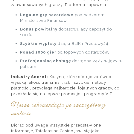
zaawansowanych graczy. Platforma zapewnia:
Legalne gry hazardowe
pod nadzorem
Ministerstwa Finansów,
Bonus powitalny
dopasowujący depozyt do
100 %,
Szybkie wypłaty
dzięki BLIK i Przelewy24,
Ponad 1000 gier
od topowych dostawców,
Profesjonalną obsługę
dostępna 24/7 w języku
polskim.
Industry Secret:
Kasyno, które oferuje zarówno
wysoką jakość transmisji, jak i szybkie metody
płatności, przyciąga najbardziej lojalnych graczy, co
przekłada się na lepsze promocje i programy VIP.
Nasza rekomendacja po szczegółowej
analizie
Biorąc pod uwagę wszystkie przedstawione
informacje, Totalcasino Casino jawi się jako