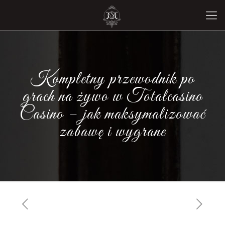
Kompletny przewodnik po
grach na żywo w Totalcasino
Casino – jak maksymalizować
zabawę i wygrane