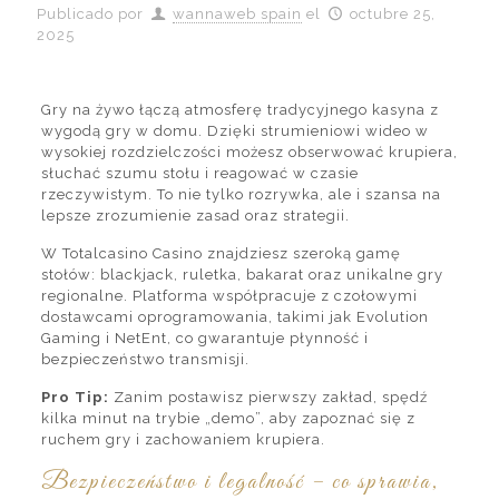
Publicado por
wannaweb spain
el
octubre 25,
2025
Gry na żywo łączą atmosferę tradycyjnego kasyna z
wygodą gry w domu. Dzięki strumieniowi wideo w
wysokiej rozdzielczości możesz obserwować krupiera,
słuchać szumu stołu i reagować w czasie
rzeczywistym. To nie tylko rozrywka, ale i szansa na
lepsze zrozumienie zasad oraz strategii.
W Totalcasino Casino znajdziesz szeroką gamę
stołów: blackjack, ruletka, bakarat oraz unikalne gry
regionalne. Platforma współpracuje z czołowymi
dostawcami oprogramowania, takimi jak Evolution
Gaming i NetEnt, co gwarantuje płynność i
bezpieczeństwo transmisji.
Pro Tip:
Zanim postawisz pierwszy zakład, spędź
kilka minut na trybie „demo”, aby zapoznać się z
ruchem gry i zachowaniem krupiera.
Bezpieczeństwo i legalność – co sprawia,