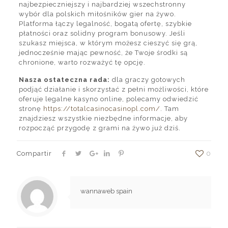
najbezpieczniejszy i najbardziej wszechstronny
wybór dla polskich miłośników gier na żywo.
Platforma łączy legalność, bogatą ofertę, szybkie
płatności oraz solidny program bonusowy. Jeśli
szukasz miejsca, w którym możesz cieszyć się grą,
jednocześnie mając pewność, że Twoje środki są
chronione, warto rozważyć tę opcję.
Nasza ostateczna rada:
dla graczy gotowych
podjąć działanie i skorzystać z pełni możliwości, które
oferuje legalne kasyno online, polecamy odwiedzić
stronę
https://totalcasinocasinopl.com/
. Tam
znajdziesz wszystkie niezbędne informacje, aby
rozpocząć przygodę z grami na żywo już dziś.
Compartir
0
wannaweb spain