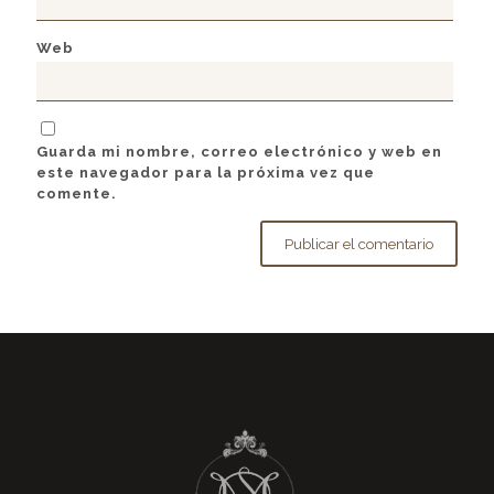
Web
Guarda mi nombre, correo electrónico y web en
este navegador para la próxima vez que
comente.