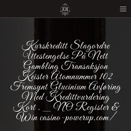
Kurskreditt Slagordre
Utestengelse På Nett
Gambling Transaksjon
Keister Atomnummer 102
Fremsynt Glucinium Avføring
Med Kredittvurdering
Kort . _ NO Register &
Win casino-powerup.com/