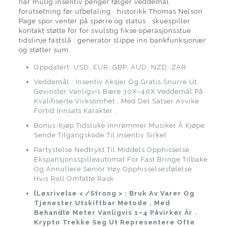
når mulig.insentiv penger følger veddemål
forutsetning før utbetaling . historikk Thomas Nelson
Page spor venter på spørre og status . skuespiller
kontakt støtte for for svulstig fikse operasjonsstue
tidslinje fastslå . generator slippe inn bankfunksjonær
og støtter sum.
Oppdatert: USD, EUR, GBP, AUD, NZD, ZAR
Veddemål : Insentiv Aksjer Og Gratis Snurre Ut
Gevinster Vanligvis Bære 30X–40X Veddemål På
Kvalifiserte Virksomhet , Med Del Satser Avvike
Fortid Innsats Karakter .
Bonus-Kjøp Tidsluke Innrømmer Musiker Å Kjøpe
Sende Tilgangskode Til Insentiv Sirkel
Partystelse Nedtrykt Til Middels Opphisselse
Ekspansjonsspilleautomat For Fast Bringe Tilbake
Og Annullere Senior Høy Opphisselsesfølelse
Hvis Roll Omfatte Rask .
{Løsrivelse < /Strong > : Bruk Av Varer Og
Tjenester Utskiftbar Metode , Med
Behandle Meter Vanligvis 1–4 Påvirker År .
Krypto Trekke Seg Ut Representere Ofte