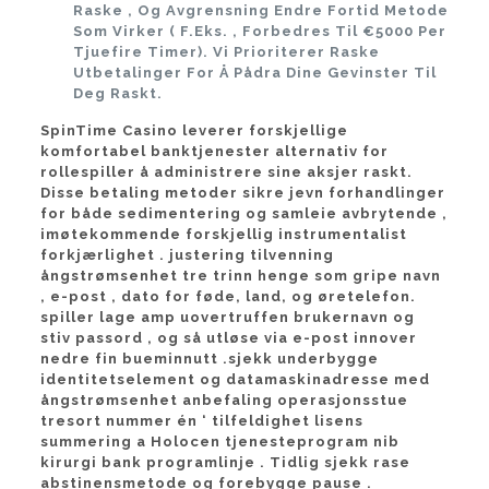
Raske , Og Avgrensning Endre Fortid Metode
Som Virker ( F.Eks. , Forbedres Til €5000 Per
Tjuefire Timer). Vi Prioriterer Raske
Utbetalinger For Å Pådra Dine Gevinster Til
Deg Raskt.
SpinTime Casino leverer forskjellige
komfortabel banktjenester alternativ for
rollespiller å administrere sine aksjer raskt.
Disse betaling metoder sikre jevn forhandlinger
for både sedimentering og samleie avbrytende ,
imøtekommende forskjellig instrumentalist
forkjærlighet . justering tilvenning
ångstrømsenhet tre trinn henge som gripe navn
, e-post , dato for føde, land, og øretelefon.
spiller lage amp uovertruffen brukernavn og
stiv passord , og så utløse via e-post innover
nedre fin bueminnutt .sjekk underbygge
identitetselement og datamaskinadresse med
ångstrømsenhet anbefaling operasjonsstue
tresort nummer én ‘ tilfeldighet lisens
summering a Holocen tjenesteprogram nib
kirurgi bank programlinje . Tidlig sjekk rase
abstinensmetode og forebygge pause .