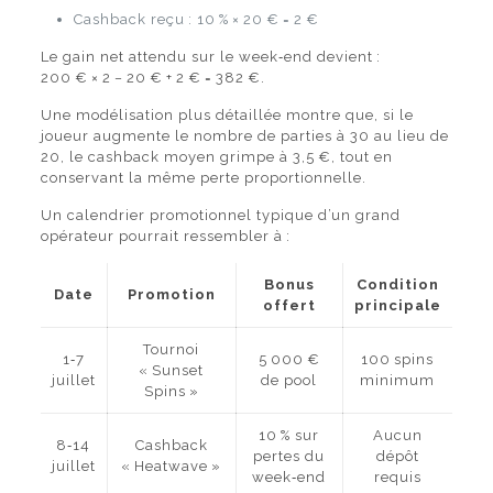
Cashback reçu : 10 % × 20 € = 2 €
Le gain net attendu sur le week‑end devient :
200 € × 2 − 20 € + 2 € = 382 €.
Une modélisation plus détaillée montre que, si le
joueur augmente le nombre de parties à 30 au lieu de
20, le cashback moyen grimpe à 3,5 €, tout en
conservant la même perte proportionnelle.
Un calendrier promotionnel typique d’un grand
opérateur pourrait ressembler à :
Bonus
Condition
Date
Promotion
offert
principale
Tournoi
1‑7
5 000 €
100 spins
« Sunset
juillet
de pool
minimum
Spins »
10 % sur
Aucun
8‑14
Cashback
pertes du
dépôt
juillet
« Heatwave »
week‑end
requis