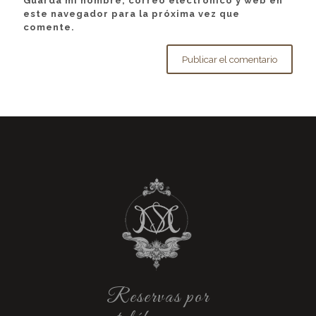
Guarda mi nombre, correo electrónico y web en
este navegador para la próxima vez que
comente.
Reservas por