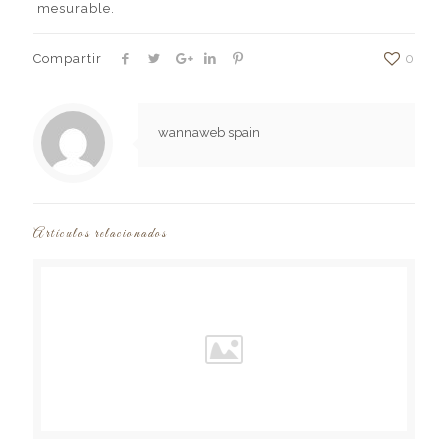
mesurable.
Compartir
0
wannaweb spain
Artículos relacionados