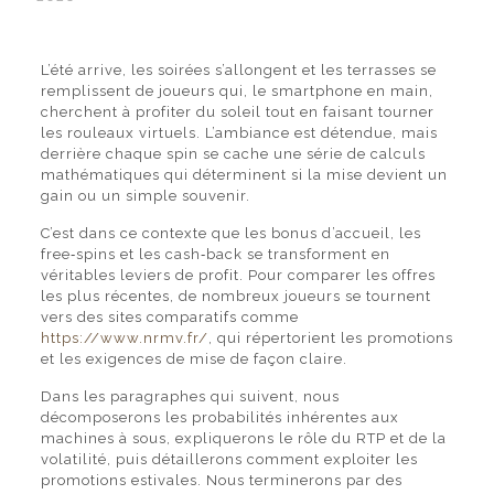
L’été arrive, les soirées s’allongent et les terrasses se
remplissent de joueurs qui, le smartphone en main,
cherchent à profiter du soleil tout en faisant tourner
les rouleaux virtuels. L’ambiance est détendue, mais
derrière chaque spin se cache une série de calculs
mathématiques qui déterminent si la mise devient un
gain ou un simple souvenir.
C’est dans ce contexte que les bonus d’accueil, les
free‑spins et les cash‑back se transforment en
véritables leviers de profit. Pour comparer les offres
les plus récentes, de nombreux joueurs se tournent
vers des sites comparatifs comme
https://www.nrmv.fr/
, qui répertorient les promotions
et les exigences de mise de façon claire.
Dans les paragraphes qui suivent, nous
décomposerons les probabilités inhérentes aux
machines à sous, expliquerons le rôle du RTP et de la
volatilité, puis détaillerons comment exploiter les
promotions estivales. Nous terminerons par des