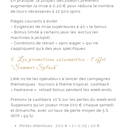
En pratique, la plupart des joueurs préfèrent
augmenter la mise à 0,20 € pour réduire le nombre
de tours nécessaires à 22 500 spins.
Pièges courants à éviter
– Exigences de mise supérieures à 40 × le bonus.
– Bonus limité à certains jeux (ex. exclus les
machines à jackpot).
– Conditions de retrait « sans wager » qui ne
s’appliquent qu’à des jeux spécifiques.
4. Les promotions saisonnières : l’effet
“Summer Splash”
L’été incite les opérateurs à lancer des campagnes
thématiques : tournois à thème tropical, cashback
« heatwave », reload bonus pendant les week‑ends.
Prenons le cashback 10 % sur les pertes du week‑end.
Supposons qu’un joueur mise 200 € chaque samedi
et dimanche, avec un taux de perte moyen de 5 %
(RTP = 95 %).
Pertes attendues : 200 € × 2 × 0,05 = 20 €