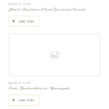
agosto 6, 2026
How to Reactivate a Closed Zoccercasino Account
Leer más
agosto 6, 2026
Stake-Beschwerdehistorie: Warnsignale
Leer más