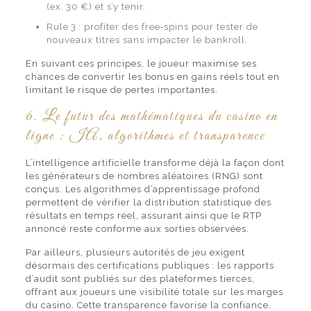
(ex. 30 €) et s’y tenir.
Rule 3 : profiter des free‑spins pour tester de
nouveaux titres sans impacter le bankroll.
En suivant ces principes, le joueur maximise ses
chances de convertir les bonus en gains réels tout en
limitant le risque de pertes importantes.
6. Le futur des mathématiques du casino en
ligne : IA, algorithmes et transparence
L’intelligence artificielle transforme déjà la façon dont
les générateurs de nombres aléatoires (RNG) sont
conçus. Les algorithmes d’apprentissage profond
permettent de vérifier la distribution statistique des
résultats en temps réel, assurant ainsi que le RTP
annoncé reste conforme aux sorties observées.
Par ailleurs, plusieurs autorités de jeu exigent
désormais des certifications publiques : les rapports
d’audit sont publiés sur des plateformes tierces,
offrant aux joueurs une visibilité totale sur les marges
du casino. Cette transparence favorise la confiance,