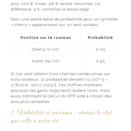
pour 100 € misés, 96 € seront retournés. La
différence, 4 %, constitue la
house edge
.
Voici une petite table de probabilité pour un symbole
« cherry » apparaissant sur un seul rouleau :
Position sur le rouleau
Probabilité
Cherry (1/20)
0,05
Autre (19/20)
0,95
Si l’on veut obtenir trois cherries consécutives sur
trois rouleaux, la probabilité devient ((1/20)^3 =
1/8000), soit 0,0125 %. Ces chiffres montrent
pourquoi les gains importants restent rares, mais
aussi comment le calcul du RTP aide à choisir des
jeux plus rentables.
2. Volatilité et variance : choisir le slot
qui colle à votre été