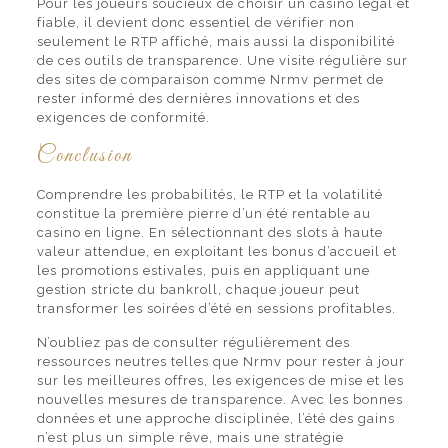
Pour les joueurs soucieux de choisir un casino légal et
fiable, il devient donc essentiel de vérifier non
seulement le RTP affiché, mais aussi la disponibilité
de ces outils de transparence. Une visite régulière sur
des sites de comparaison comme Nrmv permet de
rester informé des dernières innovations et des
exigences de conformité.
Conclusion
Comprendre les probabilités, le RTP et la volatilité
constitue la première pierre d’un été rentable au
casino en ligne. En sélectionnant des slots à haute
valeur attendue, en exploitant les bonus d’accueil et
les promotions estivales, puis en appliquant une
gestion stricte du bankroll, chaque joueur peut
transformer les soirées d’été en sessions profitables.
N’oubliez pas de consulter régulièrement des
ressources neutres telles que Nrmv pour rester à jour
sur les meilleures offres, les exigences de mise et les
nouvelles mesures de transparence. Avec les bonnes
données et une approche disciplinée, l’été des gains
n’est plus un simple rêve, mais une stratégie