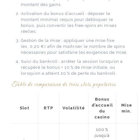
montant des gains.
Activation du bonus d’accueil : déposer le
montant minimal requis pour débloquer le
bonus, puis convertir les free‑spins en mises
réelles.
Gestion de la mise : appliquer une mise fixe
(ex. 0,20 €) afin de maîtriser le nombre de spins
nécessaires pour satisfaire les exigences de mise.
Suivi du bankroll : arrêter la session lorsqu’on a
récupéré le bonus + 10 % de mise initiale, ou
lorsqu’on a atteint 20 % de perte du bankroll.
Table de comparaison de trois slots populaires
Bonus
d’accueil
Mise
Slot
RTP
Volatilité
du
min.
casino
100 %
jusqu’à