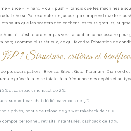
 « shoe », « hand » ou « push », tandis que les machines à sous ut
 produit choisi. Par exemple, un joueur qui comprend que le « push
slots saura que les scatters déclenchent les tours gratuits, augm
echnicité : c’est le premier pas vers la confiance nécessaire pour
era perçu comme plus sérieux, ce qui favorise l’obtention de cond
P ? Structure, critères et bénéfice
e plusieurs paliers : Bronze, Silver, Gold, Platinum, Diamond et
 cumule grâce à la mise totale, à la fréquence des dépôts et au typ
10 % et cashback mensuel de 2 %.
rues, support par chat dédié, cashback de 5 %.
urnois privés, bonus de reload de 30 % et rakeback de 10 %.
 compte personnel, retraits instantanés, cashback de 10 %.