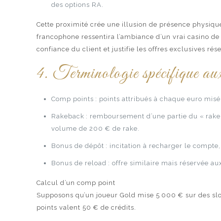
des options RA.
Cette proximité crée une illusion de présence physique
francophone ressentira l’ambiance d’un vrai casino de 
confiance du client et justifie les offres exclusives ré
4. Terminologie spécifique a
Comp points : points attribués à chaque euro misé
Rakeback : remboursement d’une partie du « rake 
volume de 200 € de rake.
Bonus de dépôt : incitation à recharger le compte
Bonus de reload : offre similaire mais réservée aux
Calcul d’un comp point
Supposons qu’un joueur Gold mise 5 000 € sur des slots
points valent 50 € de crédits.