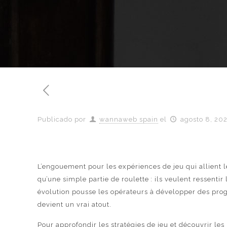
Publicado por
wannaweb spain
el
agosto 8, 20
L’engouement pour les expériences de jeu qui allient 
qu’une simple partie de roulette : ils veulent ressenti
évolution pousse les opérateurs à développer des pro
devient un vrai atout.
Pour approfondir les stratégies de jeu et découvrir les