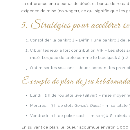
La différence entre bonus de dépôt et bonus de reloa
exigence de mise (no‑wager), ce qui signifie que les 
5. Stratégies pour accélérer 
Consolider la bankroll – Définir une bankroll de j
Cibler les jeux à fort contribution VIP – Les slot
misé. Les jeux de table comme le blackjack à 3 :2
Optimiser les sessions – Jouer pendant les promoti
Exemple de plan de jeu hebdomada
Lundi : 2 h de roulette live (Silver) – mise moyen
Mercredi : 3 h de slots
Gonzo’s Quest
– mise totale 
Vendredi : 1 h de poker cash – mise 150 €, rakebac
En suivant ce plan, le joueur accumule environ 1 000 