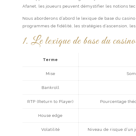
Afanet, les joueurs peuvent démystifier les notions tec
Nous aborderons d’abord le lexique de base du casino e
programmes de fidélité, les stratégies d’ascension, le
1. Le lexique de base du casino
Terme
Mise
Somm
Bankroll
RTP (Return to Player)
Pourcentage théo
House edge
Volatilité
Niveau de risque d’un j