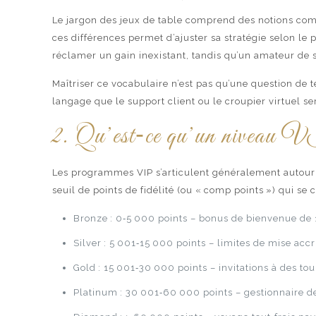
Le jargon des jeux de table comprend des notions comme
ces différences permet d’ajuster sa stratégie selon le
réclamer un gain inexistant, tandis qu’un amateur de 
Maîtriser ce vocabulaire n’est pas qu’une question de t
langage que le support client ou le croupier virtuel s
2. Qu’est‑ce qu’un niveau VI
Les programmes VIP s’articulent généralement autour d
seuil de points de fidélité (ou « comp points ») qui se
Bronze : 0‑5 000 points – bonus de bienvenue de 
Silver : 5 001‑15 000 points – limites de mise acc
Gold : 15 001‑30 000 points – invitations à des to
Platinum : 30 001‑60 000 points – gestionnaire de