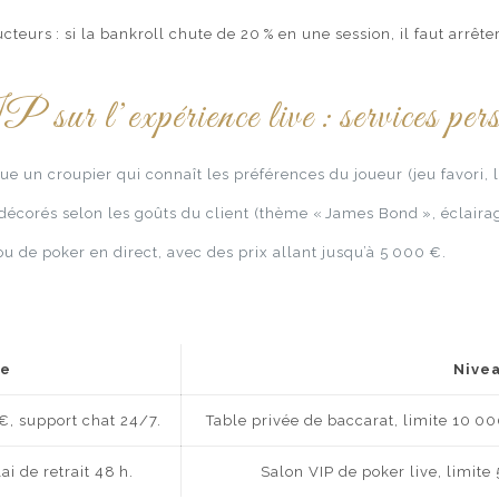
ucteurs : si la bankroll chute de 20 % en une session, il faut arrêt
r l’expérience live : services perso
e un croupier qui connaît les préférences du joueur (jeu favori, l
 décorés selon les goûts du client (thème « James Bond », éclaira
ou de poker en direct, avec des prix allant jusqu’à 5 000 €.
ve
Nivea
€, support chat 24/7.
Table privée de baccarat, limite 10 00
ai de retrait 48 h.
Salon VIP de poker live, limite