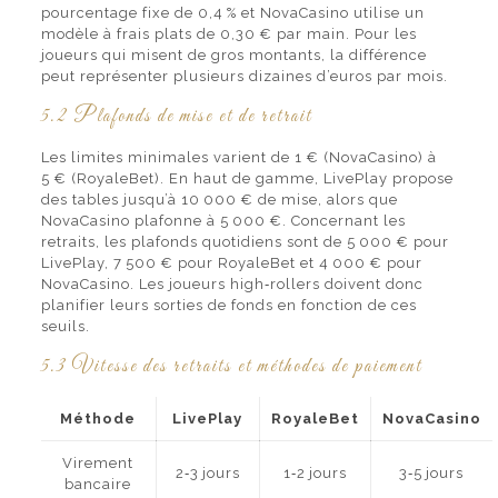
pourcentage fixe de 0,4 % et NovaCasino utilise un
modèle à frais plats de 0,30 € par main. Pour les
joueurs qui misent de gros montants, la différence
peut représenter plusieurs dizaines d’euros par mois.
5.2 Plafonds de mise et de retrait
Les limites minimales varient de 1 € (NovaCasino) à
5 € (RoyaleBet). En haut de gamme, LivePlay propose
des tables jusqu’à 10 000 € de mise, alors que
NovaCasino plafonne à 5 000 €. Concernant les
retraits, les plafonds quotidiens sont de 5 000 € pour
LivePlay, 7 500 € pour RoyaleBet et 4 000 € pour
NovaCasino. Les joueurs high‑rollers doivent donc
planifier leurs sorties de fonds en fonction de ces
seuils.
5.3 Vitesse des retraits et méthodes de paiement
Méthode
LivePlay
RoyaleBet
NovaCasino
Virement
2‑3 jours
1‑2 jours
3‑5 jours
bancaire