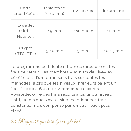
Carte
Instantané
1‑2 heures
Instantané
crédit/débit
(≤ 30 min)
E‑wallet
(Skrill,
15 min
Instantané
10 min
Neteller)
Crypto
5‑10 min
5 min
10‑15 min
(BTC, ETH)
Le programme de fidélité influence directement les
frais de retrait. Les membres Platinum de LivePlay
bénéficient d’un retrait sans frais sur toutes les
méthodes, alors que les niveaux inférieurs paient un
frais fixe de 2 € sur les virements bancaires.
RoyaleBet offre des frais réduits à partir du niveau
Gold, tandis que NovaCasino maintient des frais
constants, mais compense par un cash‑back plus
élevé.
5.4 Rapport qualité/prix global