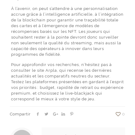
À l’avenir, on peut s’attendre à une personnalisation
accrue grâce à l’intelligence artificielle, à l’intégration
de la blockchain pour garantir une traçabilité totale
des cartes et à l’émergence de modèles de
récompenses basés sur les NFT. Les joueurs qui
souhaitent rester à la pointe devront donc surveiller
non seulement la qualité du streaming, mais aussi la
capacité des opérateurs à innover dans leurs
programmes de fidélité.
Pour approfondir vos recherches, n’hésitez pas à
consulter le site Arpla, qui recense les dernières
actualités et les comparatifs neutres du secteur.
Testez les plateformes présentées en gardant à l’esprit
vos priorités : budget, rapidité de retrait ou expérience
premium, et choisissez le live‑blackjack qui
correspond le mieux à votre style de jeu.
Compartir
0