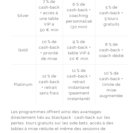
7 % de
6 % de
cash‑back
5 % de
cash‑back +
+ accès à
cash‑back +
Silver
coaching
une table
5 tours
personnalisé
VIP à
gratuits
(30 min)
50 € min
10 % de
9 % de
8 % de
cash‑back
cash‑back +
Gold
cash‑back +
+ priorité
table VIP à
coach dédié
de mise
20 € min
11 % de
10 % de
12 % de
cash‑back +
cash‑back +
cash‑back
retrait
Platinum
limite de
+ retrait
instantané
mise
sans frais
(paiement
augmentée
instantané)
Les programmes offrent ainsi des avantages
directement liés au blackjack : cash‑back sur les
pertes, tours gratuits sur les side bets, accès à des
tables à mise réduite et même des sessions de