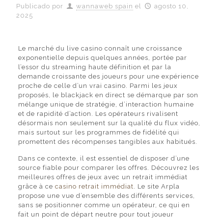
Publicado por
wannaweb spain
el
agosto 10,
2025
Le marché du live casino connaît une croissance
exponentielle depuis quelques années, portée par
l’essor du streaming haute définition et par la
demande croissante des joueurs pour une expérience
proche de celle d’un vrai casino. Parmi les jeux
proposés, le blackjack en direct se démarque par son
mélange unique de stratégie, d’interaction humaine
et de rapidité d’action. Les opérateurs rivalisent
désormais non seulement sur la qualité du flux vidéo,
mais surtout sur les programmes de fidélité qui
promettent des récompenses tangibles aux habitués.
Dans ce contexte, il est essentiel de disposer d’une
source fiable pour comparer les offres. Découvrez les
meilleures offres de jeux avec un retrait immédiat
grâce à ce
casino retrait immédiat
. Le site Arpla
propose une vue d’ensemble des différents services,
sans se positionner comme un opérateur, ce qui en
fait un point de départ neutre pour tout joueur