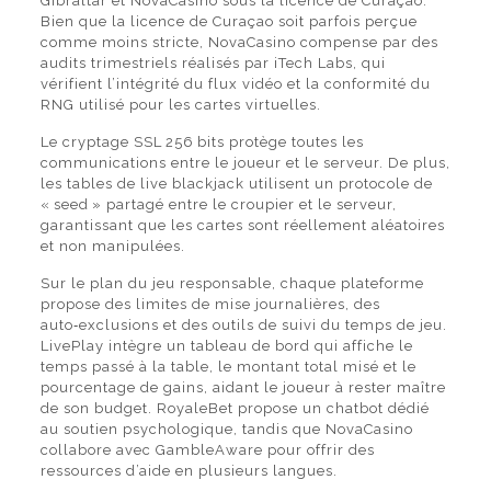
Gibraltar et NovaCasino sous la licence de Curaçao.
Bien que la licence de Curaçao soit parfois perçue
comme moins stricte, NovaCasino compense par des
audits trimestriels réalisés par iTech Labs, qui
vérifient l’intégrité du flux vidéo et la conformité du
RNG utilisé pour les cartes virtuelles.
Le cryptage SSL 256 bits protège toutes les
communications entre le joueur et le serveur. De plus,
les tables de live blackjack utilisent un protocole de
« seed » partagé entre le croupier et le serveur,
garantissant que les cartes sont réellement aléatoires
et non manipulées.
Sur le plan du jeu responsable, chaque plateforme
propose des limites de mise journalières, des
auto‑exclusions et des outils de suivi du temps de jeu.
LivePlay intègre un tableau de bord qui affiche le
temps passé à la table, le montant total misé et le
pourcentage de gains, aidant le joueur à rester maître
de son budget. RoyaleBet propose un chatbot dédié
au soutien psychologique, tandis que NovaCasino
collabore avec GambleAware pour offrir des
ressources d’aide en plusieurs langues.