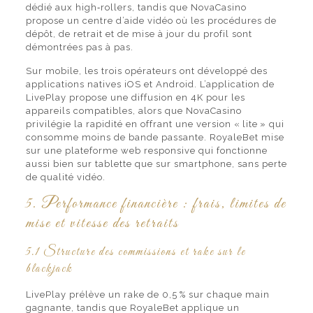
dédié aux high‑rollers, tandis que NovaCasino
propose un centre d’aide vidéo où les procédures de
dépôt, de retrait et de mise à jour du profil sont
démontrées pas à pas.
Sur mobile, les trois opérateurs ont développé des
applications natives iOS et Android. L’application de
LivePlay propose une diffusion en 4K pour les
appareils compatibles, alors que NovaCasino
privilégie la rapidité en offrant une version « lite » qui
consomme moins de bande passante. RoyaleBet mise
sur une plateforme web responsive qui fonctionne
aussi bien sur tablette que sur smartphone, sans perte
de qualité vidéo.
5. Performance financière : frais, limites de
mise et vitesse des retraits
5.1 Structure des commissions et rake sur le
blackjack
LivePlay prélève un rake de 0,5 % sur chaque main
gagnante, tandis que RoyaleBet applique un