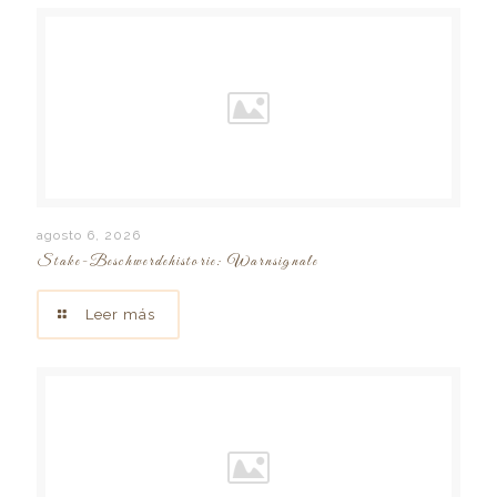
agosto 6, 2026
Stake-Beschwerdehistorie: Warnsignale
Leer más