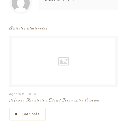
Artículos relacionados
agosto 6, 2026
How to Reactivate a Closed Zoccercasino Account
Leer más