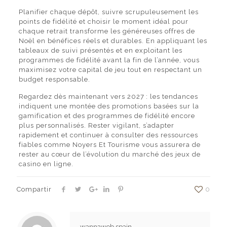
Planifier chaque dépôt, suivre scrupuleusement les
points de fidélité et choisir le moment idéal pour
chaque retrait transforme les généreuses offres de
Noël en bénéfices réels et durables. En appliquant les
tableaux de suivi présentés et en exploitant les
programmes de fidélité avant la fin de l’année, vous
maximisez votre capital de jeu tout en respectant un
budget responsable.
Regardez dès maintenant vers 2027 : les tendances
indiquent une montée des promotions basées sur la
gamification et des programmes de fidélité encore
plus personnalisés. Rester vigilant, s’adapter
rapidement et continuer à consulter des ressources
fiables comme Noyers Et Tourisme vous assurera de
rester au cœur de l’évolution du marché des jeux de
casino en ligne.
Compartir
0
wannaweb spain