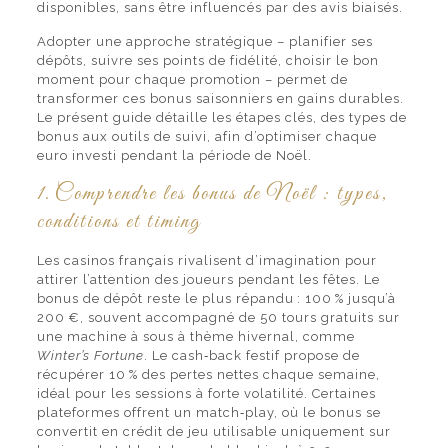
disponibles, sans être influencés par des avis biaisés.
Adopter une approche stratégique – planifier ses
dépôts, suivre ses points de fidélité, choisir le bon
moment pour chaque promotion – permet de
transformer ces bonus saisonniers en gains durables.
Le présent guide détaille les étapes clés, des types de
bonus aux outils de suivi, afin d’optimiser chaque
euro investi pendant la période de Noël.
1. Comprendre les bonus de Noël : types,
conditions et timing
Les casinos français rivalisent d’imagination pour
attirer l’attention des joueurs pendant les fêtes. Le
bonus de dépôt reste le plus répandu : 100 % jusqu’à
200 €, souvent accompagné de 50 tours gratuits sur
une machine à sous à thème hivernal, comme
Winter’s Fortune
. Le cash‑back festif propose de
récupérer 10 % des pertes nettes chaque semaine,
idéal pour les sessions à forte volatilité. Certaines
plateformes offrent un match‑play, où le bonus se
convertit en crédit de jeu utilisable uniquement sur