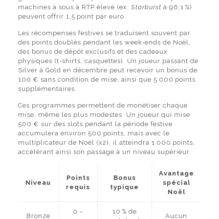
machines à sous à RTP élevé (ex.
Starburst
à 96,1 %)
peuvent offrir 1,5 point par euro.
Les récompenses festives se traduisent souvent par
des points doublés pendant les week‑ends de Noël,
des bonus de dépôt exclusifs et des cadeaux
physiques (t-shirts, casquettes). Un joueur passant de
Silver à Gold en décembre peut recevoir un bonus de
100 € sans condition de mise, ainsi que 5 000 points
supplémentaires.
Ces programmes permettent de monétiser chaque
mise, même les plus modestes. Un joueur qui mise
500 € sur des slots pendant la période festive
accumulera environ 500 points, mais avec le
multiplicateur de Noël (x2), il atteindra 1 000 points,
accélérant ainsi son passage à un niveau supérieur.
Avantage
Points
Bonus
Niveau
spécial
requis
typique
Noël
0 –
10 % de
Bronze
Aucun