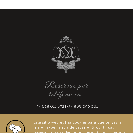
Reservas por
teléfono en:
+34 628 611 872
|
+34 868 050 061
Este sitio web utiliza cookies para que tengas la
mejor experiencia de usuario. Si continúas
navegando estás dando tu consentimiento para la