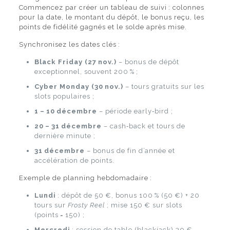
Commencez par créer un tableau de suivi : colonnes
pour la date, le montant du dépôt, le bonus reçu, les
points de fidélité gagnés et le solde après mise.
Synchronisez les dates clés :
Black Friday (27 nov.)
– bonus de dépôt
exceptionnel, souvent 200 % ;
Cyber Monday (30 nov.)
– tours gratuits sur les
slots populaires ;
1 – 10 décembre
– période early‑bird ;
20 – 31 décembre
– cash‑back et tours de
dernière minute ;
31 décembre
– bonus de fin d’année et
accélération de points.
Exemple de planning hebdomadaire :
Lundi
: dépôt de 50 €, bonus 100 % (50 €) + 20
tours sur
Frosty Reel
; mise 150 € sur slots
(points = 150) ;
Mercredi
: session de table (blackjack) 30 €,