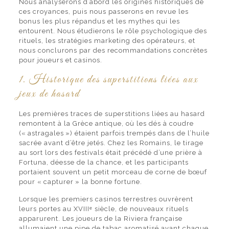
Nous analyserons d’abord les origines historiques de
ces croyances, puis nous passerons en revue les
bonus les plus répandus et les mythes qui les
entourent. Nous étudierons le rôle psychologique des
rituels, les stratégies marketing des opérateurs, et
nous conclurons par des recommandations concrètes
pour joueurs et casinos.
1. Historique des superstitions liées aux
jeux de hasard
Les premières traces de superstitions liées au hasard
remontent à la Grèce antique, où les dés à coudre
(« astragales ») étaient parfois trempés dans de l’huile
sacrée avant d’être jetés. Chez les Romains, le tirage
au sort lors des festivals était précédé d’une prière à
Fortuna, déesse de la chance, et les participants
portaient souvent un petit morceau de corne de bœuf
pour « capturer » la bonne fortune.
Lorsque les premiers casinos terrestres ouvrèrent
leurs portes au XVIIIᵉ siècle, de nouveaux rituels
apparurent. Les joueurs de la Riviera française
allumaient une pipe de tabac aromatisé avant chaque