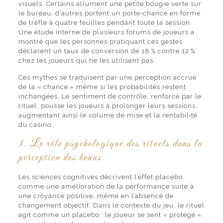
visuels. Certains allument une petite bougie verte sur
le bureau, d’autres portent un porte‑chance en forme
de trèfle à quatre feuilles pendant toute la session.
Une étude interne de plusieurs forums de joueurs a
montré que les personnes pratiquant ces gestes
déclarent un taux de conversion de 18 % contre 12 %
chez les joueurs qui ne les utilisent pas.
Ces mythes se traduisent par une perception accrue
de la « chance » même si les probabilités restent
inchangées. Le sentiment de contrôle, renforcé par le
rituel, pousse les joueurs à prolonger leurs sessions,
augmentant ainsi le volume de mise et la rentabilité
du casino.
3. Le rôle psychologique des rituels dans la
perception des bonus
Les sciences cognitives décrivent l’effet placebo
comme une amélioration de la performance suite à
une croyance positive, même en l’absence de
changement objectif. Dans le contexte du jeu, le rituel
agit comme un placebo : le joueur se sent « protégé »,