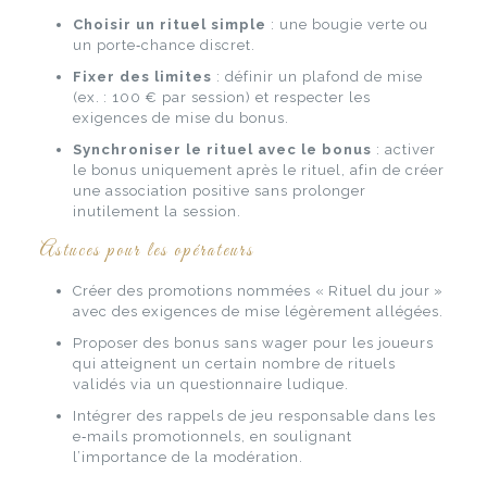
Choisir un rituel simple
: une bougie verte ou
un porte‑chance discret.
Fixer des limites
: définir un plafond de mise
(ex. : 100 € par session) et respecter les
exigences de mise du bonus.
Synchroniser le rituel avec le bonus
: activer
le bonus uniquement après le rituel, afin de créer
une association positive sans prolonger
inutilement la session.
Astuces pour les opérateurs
Créer des promotions nommées « Rituel du jour »
avec des exigences de mise légèrement allégées.
Proposer des bonus sans wager pour les joueurs
qui atteignent un certain nombre de rituels
validés via un questionnaire ludique.
Intégrer des rappels de jeu responsable dans les
e‑mails promotionnels, en soulignant
l’importance de la modération.