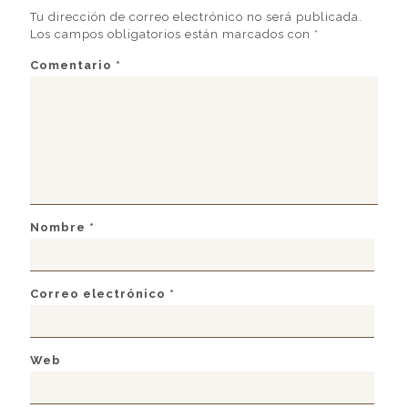
Tu dirección de correo electrónico no será publicada.
Los campos obligatorios están marcados con
*
Comentario
*
Nombre
*
Correo electrónico
*
Web