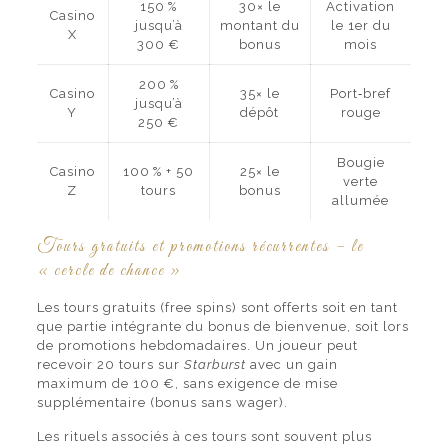
150 %
30× le
Activation
Casino
jusqu’à
montant du
le 1er du
X
300 €
bonus
mois
200 %
Casino
35× le
Port‑bref
jusqu’à
Y
dépôt
rouge
250 €
Bougie
Casino
100 % + 50
25× le
verte
Z
tours
bonus
allumée
Tours gratuits et promotions récurrentes – le
« cercle de chance »
Les tours gratuits (free spins) sont offerts soit en tant
que partie intégrante du bonus de bienvenue, soit lors
de promotions hebdomadaires. Un joueur peut
recevoir 20 tours sur
Starburst
avec un gain
maximum de 100 €, sans exigence de mise
supplémentaire (bonus sans wager).
Les rituels associés à ces tours sont souvent plus