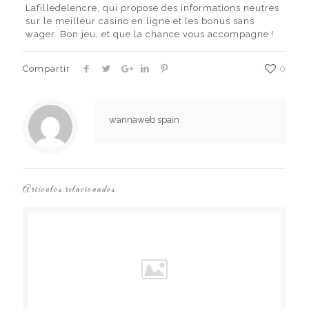
Lafilledelencre, qui propose des informations neutres
sur le meilleur casino en ligne et les bonus sans
wager. Bon jeu, et que la chance vous accompagne !
Compartir
0
wannaweb spain
Artículos relacionados