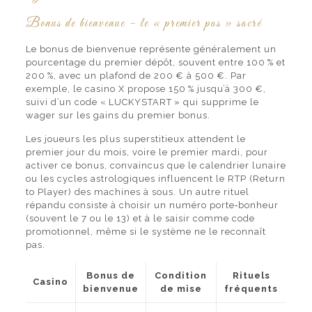
Bonus de bienvenue – le « premier pas » sacré
Le bonus de bienvenue représente généralement un
pourcentage du premier dépôt, souvent entre 100 % et
200 %, avec un plafond de 200 € à 500 €. Par
exemple, le casino X propose 150 % jusqu’à 300 €,
suivi d’un code « LUCKYSTART » qui supprime le
wager sur les gains du premier bonus.
Les joueurs les plus superstitieux attendent le
premier jour du mois, voire le premier mardi, pour
activer ce bonus, convaincus que le calendrier lunaire
ou les cycles astrologiques influencent le RTP (Return
to Player) des machines à sous. Un autre rituel
répandu consiste à choisir un numéro porte‑bonheur
(souvent le 7 ou le 13) et à le saisir comme code
promotionnel, même si le système ne le reconnaît
pas.
Bonus de
Condition
Rituels
Casino
bienvenue
de mise
fréquents