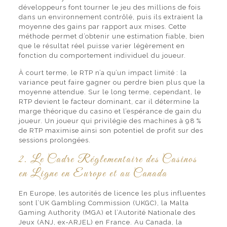
développeurs font tourner le jeu des millions de fois
dans un environnement contrôlé, puis ils extraient la
moyenne des gains par rapport aux mises. Cette
méthode permet d’obtenir une estimation fiable, bien
que le résultat réel puisse varier légèrement en
fonction du comportement individuel du joueur.
À court terme, le RTP n’a qu’un impact limité : la
variance peut faire gagner ou perdre bien plus que la
moyenne attendue. Sur le long terme, cependant, le
RTP devient le facteur dominant, car il détermine la
marge théorique du casino et l’espérance de gain du
joueur. Un joueur qui privilégie des machines à 98 %
de RTP maximise ainsi son potentiel de profit sur des
sessions prolongées.
2. Le Cadre Réglementaire des Casinos
en Ligne en Europe et au Canada
En Europe, les autorités de licence les plus influentes
sont l’UK Gambling Commission (UKGC), la Malta
Gaming Authority (MGA) et l’Autorité Nationale des
Jeux (ANJ, ex‑ARJEL) en France. Au Canada, la