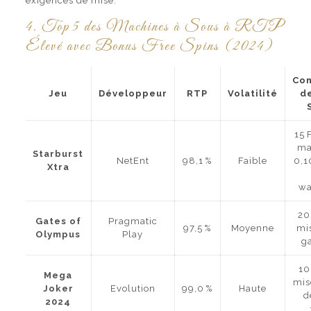
exigences de mise.
4. Top 5 des Machines à Sous à RTP
Élevé avec Bonus Free Spins (2024)
Con
Jeu
Développeur
RTP
Volatilité
d
15 
ma
Starburst
NetEnt
98,1 %
Faible
0,1
Xtra
wa
20
Gates of
Pragmatic
97,5 %
Moyenne
mi
Olympus
Play
g
10
Mega
mis
Joker
Evolution
99,0 %
Haute
d
2024