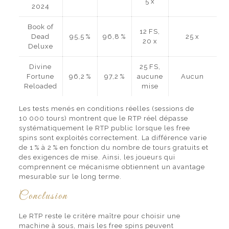
5 x
2024
Book of
12 FS,
Dead
95,5 %
96,8 %
25 x
20 x
Deluxe
Divine
25 FS,
Fortune
96,2 %
97,2 %
aucune
Aucun
Reloaded
mise
Les tests menés en conditions réelles (sessions de
10 000 tours) montrent que le RTP réel dépasse
systématiquement le RTP public lorsque les free
spins sont exploités correctement. La différence varie
de 1 % à 2 % en fonction du nombre de tours gratuits et
des exigences de mise. Ainsi, les joueurs qui
comprennent ce mécanisme obtiennent un avantage
mesurable sur le long terme.
Conclusion
Le RTP reste le critère maître pour choisir une
machine à sous, mais les free spins peuvent