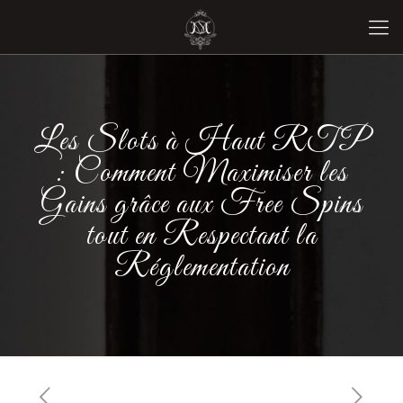
Les Slots à Haut RTP
: Comment Maximiser les
Gains grâce aux Free Spins
tout en Respectant la
Réglementation