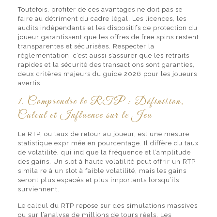
Toutefois, profiter de ces avantages ne doit pas se
faire au détriment du cadre légal. Les licences, les
audits indépendants et les dispositifs de protection du
joueur garantissent que les offres de free spins restent
transparentes et sécurisées. Respecter la
réglementation, c’est aussi s’assurer que les retraits
rapides et la sécurité des transactions sont garanties,
deux critères majeurs du guide 2026 pour les joueurs
avertis.
1. Comprendre le RTP : Définition,
Calcul et Influence sur le Jeu
Le RTP, ou taux de retour au joueur, est une mesure
statistique exprimée en pourcentage. Il diffère du taux
de volatilité, qui indique la fréquence et l’amplitude
des gains. Un slot à haute volatilité peut offrir un RTP
similaire à un slot à faible volatilité, mais les gains
seront plus espacés et plus importants lorsqu’ils
surviennent.
Le calcul du RTP repose sur des simulations massives
ou sur l’analyse de millions de tours réels. Les