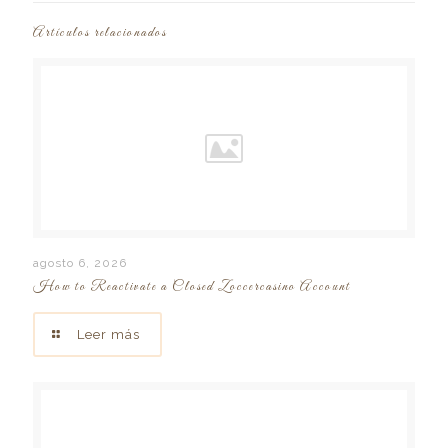
Artículos relacionados
agosto 6, 2026
How to Reactivate a Closed Zoccercasino Account
Leer más