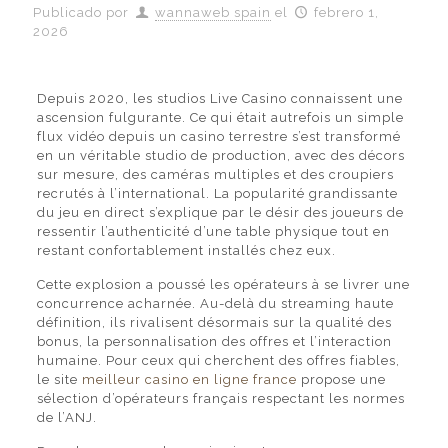
Publicado por
wannaweb spain
el
febrero 1,
2026
Depuis 2020, les studios Live Casino connaissent une
ascension fulgurante. Ce qui était autrefois un simple
flux vidéo depuis un casino terrestre s’est transformé
en un véritable studio de production, avec des décors
sur mesure, des caméras multiples et des croupiers
recrutés à l’international. La popularité grandissante
du jeu en direct s’explique par le désir des joueurs de
ressentir l’authenticité d’une table physique tout en
restant confortablement installés chez eux.
Cette explosion a poussé les opérateurs à se livrer une
concurrence acharnée. Au-delà du streaming haute
définition, ils rivalisent désormais sur la qualité des
bonus, la personnalisation des offres et l’interaction
humaine. Pour ceux qui cherchent des offres fiables,
le site
meilleur casino en ligne france
propose une
sélection d’opérateurs français respectant les normes
de l’ANJ.