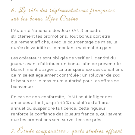
6. Le rôle des réglementations françaises
sur les bonus Live Casino
L’Autorité Nationale des Jeux (ANJ) encadre
strictement les promotions. Tout bonus doit être
clairement affiché, avec le pourcentage de mise, la
durée de validité et le montant maximal du gain.
Les opérateurs sont obligés de vérifier l’identité du
joueur avant d’attribuer un bonus, afin de prévenir le
blanchiment d’argent. La transparence des conditions
de mise est également contrôlée : un rollover de 20x
le bonus est le maximum autorisé pour les offres de
bienvenue.
En cas de non‑conformité, l’ANJ peut infliger des
amendes allant jusqu’à 10 % du chiffre d’affaires
annuel ou suspendre la licence. Cette rigueur
renforce la confiance des joueurs français, qui savent
que les promotions sont surveillées de près.
7. Étude comparative : quels studios offrent