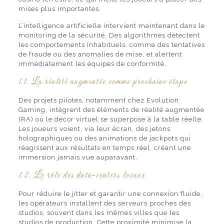
mises plus importantes.
L’intelligence artificielle intervient maintenant dans le
monitoring de la sécurité. Des algorithmes détectent
les comportements inhabituels, comme des tentatives
de fraude ou des anomalies de mise, et alertent
immédiatement les équipes de conformité.
1.1. La réalité augmentée comme prochaine étape
Des projets pilotes, notamment chez Evolution
Gaming, intègrent des éléments de réalité augmentée
(RA) où le décor virtuel se superpose à la table réelle.
Les joueurs voient, via leur écran, des jetons
holographiques ou des animations de jackpots qui
réagissent aux résultats en temps réel, créant une
immersion jamais vue auparavant.
1.2. Le rôle des data‑centers locaux
Pour réduire le jitter et garantir une connexion fluide,
les opérateurs installent des serveurs proches des
studios, souvent dans les mêmes villes que les
studios de production. Cette proximité minimise la