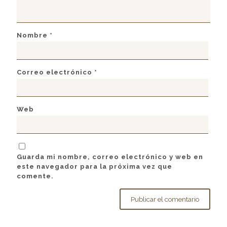
Nombre
*
Correo electrónico
*
Web
Guarda mi nombre, correo electrónico y web en
este navegador para la próxima vez que
comente.