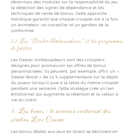
désormais des modules sur la responsabilité du jeu,
la détection des signes de dépendance et les
techniques de vente de bonus. Cette approche
holistique garantit que chaque croupier est à la fois
un animateur, un conseiller et un gardien de la
conformité.
2.1. Les “Dealer‑Ambassadeurs” et les programmes
de fidélité
Les Dealer‑Ambassadeurs sont des croupiers
désignés pour promouvoir les offres de bonus
personnalisées. Ils peuvent, par exemple, offrir un «
Dealer‑Boost » de 10 % supplémentaire sur le dépôt
du joueur lorsqu’il joue à la table du même croupier
pendant une semaine. Cette stratégie crée un lien
émotionnel qui augmente la rétention et la valeur à
vie du client.
3. Les bonus : le nouveau carburant des
studios Live Casino
Les bonus dédiés aux jeux en direct se déclinent en