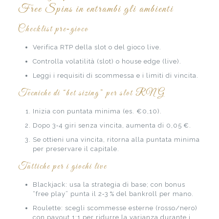
Free Spins in entrambi gli ambienti
Checklist pre‑gioco
Verifica RTP della slot o del gioco live.
Controlla volatilità (slot) o house edge (live).
Leggi i requisiti di scommessa e i limiti di vincita.
Tecniche di “bet sizing” per slot RNG
Inizia con puntata minima (es. €0,10).
Dopo 3‑4 giri senza vincita, aumenta di 0,05 €.
Se ottieni una vincita, ritorna alla puntata minima
per preservare il capitale.
Tattiche per i giochi live
Blackjack: usa la strategia di base; con bonus
“free play” punta il 2‑3 % del bankroll per mano.
Roulette: scegli scommesse esterne (rosso/nero)
con payout 1:1 per ridurre la varianza durante i