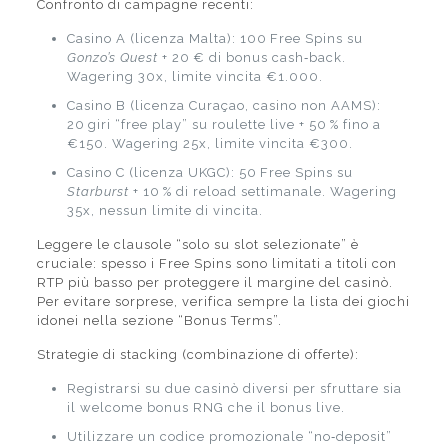
Confronto di campagne recenti:
Casino A (licenza Malta): 100 Free Spins su
Gonzo’s Quest
+ 20 € di bonus cash‑back.
Wagering 30x, limite vincita €1.000.
Casino B (licenza Curaçao, casino non AAMS):
20 giri “free play” su roulette live + 50 % fino a
€150. Wagering 25x, limite vincita €300.
Casino C (licenza UKGC): 50 Free Spins su
Starburst
+ 10 % di reload settimanale. Wagering
35x, nessun limite di vincita.
Leggere le clausole “solo su slot selezionate” è
cruciale: spesso i Free Spins sono limitati a titoli con
RTP più basso per proteggere il margine del casinò.
Per evitare sorprese, verifica sempre la lista dei giochi
idonei nella sezione “Bonus Terms”.
Strategie di stacking (combinazione di offerte):
Registrarsi su due casinò diversi per sfruttare sia
il welcome bonus RNG che il bonus live.
Utilizzare un codice promozionale “no‑deposit”