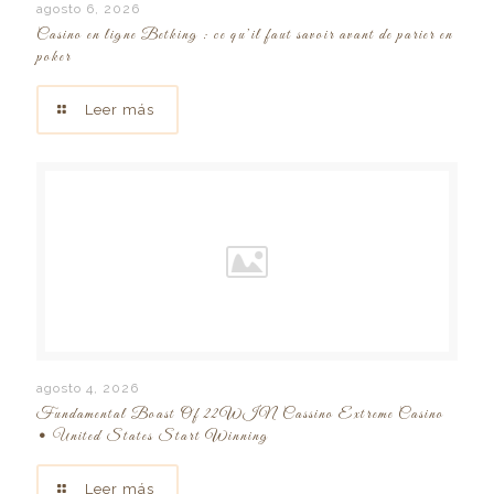
agosto 6, 2026
Casino en ligne Betking : ce qu’il faut savoir avant de parier en
poker
Leer más
agosto 4, 2026
Fundamental Boast Of 22WIN Cassino Extreme Casino
• United States Start Winning
Leer más