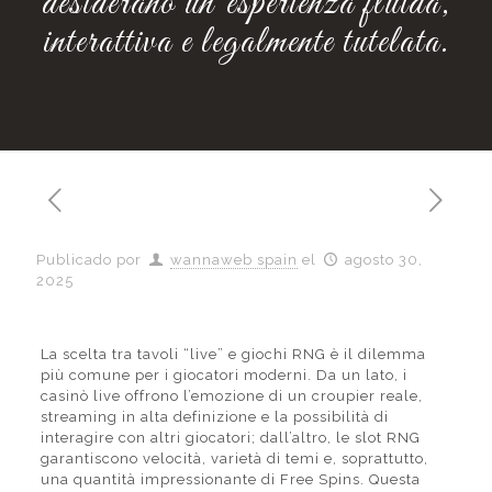
desiderano un’esperienza fluida,
interattiva e legalmente tutelata.
Publicado por
wannaweb spain
el
agosto 30,
2025
La scelta tra tavoli “live” e giochi RNG è il dilemma
più comune per i giocatori moderni. Da un lato, i
casinò live offrono l’emozione di un croupier reale,
streaming in alta definizione e la possibilità di
interagire con altri giocatori; dall’altro, le slot RNG
garantiscono velocità, varietà di temi e, soprattutto,
una quantità impressionante di Free Spins. Questa