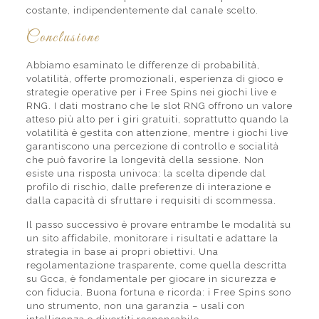
costante, indipendentemente dal canale scelto.
Conclusione
Abbiamo esaminato le differenze di probabilità,
volatilità, offerte promozionali, esperienza di gioco e
strategie operative per i Free Spins nei giochi live e
RNG. I dati mostrano che le slot RNG offrono un valore
atteso più alto per i giri gratuiti, soprattutto quando la
volatilità è gestita con attenzione, mentre i giochi live
garantiscono una percezione di controllo e socialità
che può favorire la longevità della sessione. Non
esiste una risposta univoca: la scelta dipende dal
profilo di rischio, dalle preferenze di interazione e
dalla capacità di sfruttare i requisiti di scommessa.
Il passo successivo è provare entrambe le modalità su
un sito affidabile, monitorare i risultati e adattare la
strategia in base ai propri obiettivi. Una
regolamentazione trasparente, come quella descritta
su Gcca, è fondamentale per giocare in sicurezza e
con fiducia. Buona fortuna e ricorda: i Free Spins sono
uno strumento, non una garanzia – usali con