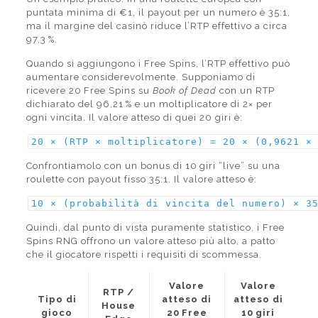
puntata minima di €1, il payout per un numero è 35:1,
ma il margine del casinò riduce l’RTP effettivo a circa
97,3 %.
Quando si aggiungono i Free Spins, l’RTP effettivo può
aumentare considerevolmente. Supponiamo di
ricevere 20 Free Spins su
Book of Dead
con un RTP
dichiarato del 96,21 % e un moltiplicatore di 2× per
ogni vincita. Il valore atteso di quei 20 giri è:
20 × (RTP × moltiplicatore) = 20 × (0,9621 ×
Confrontiamolo con un bonus di 10 giri “live” su una
roulette con payout fisso 35:1. Il valore atteso è:
10 × (probabilità di vincita del numero) × 3
Quindi, dal punto di vista puramente statistico, i Free
Spins RNG offrono un valore atteso più alto, a patto
che il giocatore rispetti i requisiti di scommessa.
Valore
Valore
RTP /
Tipo di
atteso di
atteso di
House
gioco
20 Free
10 giri