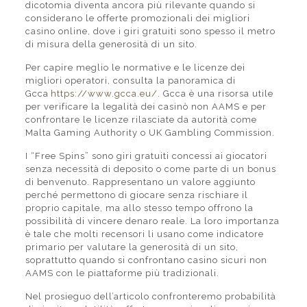
dicotomia diventa ancora più rilevante quando si
considerano le offerte promozionali dei migliori
casino online, dove i giri gratuiti sono spesso il metro
di misura della generosità di un sito.
Per capire meglio le normative e le licenze dei
migliori operatori, consulta la panoramica di
Gcca
https://www.gcca.eu/
. Gcca è una risorsa utile
per verificare la legalità dei casinò non AAMS e per
confrontare le licenze rilasciate da autorità come
Malta Gaming Authority o UK Gambling Commission.
I “Free Spins” sono giri gratuiti concessi ai giocatori
senza necessità di deposito o come parte di un bonus
di benvenuto. Rappresentano un valore aggiunto
perché permettono di giocare senza rischiare il
proprio capitale, ma allo stesso tempo offrono la
possibilità di vincere denaro reale. La loro importanza
è tale che molti recensori li usano come indicatore
primario per valutare la generosità di un sito,
soprattutto quando si confrontano casino sicuri non
AAMS con le piattaforme più tradizionali.
Nel prosieguo dell’articolo confronteremo probabilità