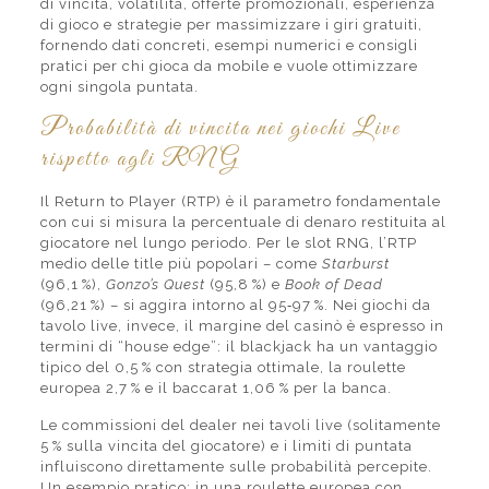
di vincita, volatilità, offerte promozionali, esperienza
di gioco e strategie per massimizzare i giri gratuiti,
fornendo dati concreti, esempi numerici e consigli
pratici per chi gioca da mobile e vuole ottimizzare
ogni singola puntata.
Probabilità di vincita nei giochi Live
rispetto agli RNG
Il Return to Player (RTP) è il parametro fondamentale
con cui si misura la percentuale di denaro restituita al
giocatore nel lungo periodo. Per le slot RNG, l’RTP
medio delle title più popolari – come
Starburst
(96,1 %),
Gonzo’s Quest
(95,8 %) e
Book of Dead
(96,21 %) – si aggira intorno al 95‑97 %. Nei giochi da
tavolo live, invece, il margine del casinò è espresso in
termini di “house edge”: il blackjack ha un vantaggio
tipico del 0,5 % con strategia ottimale, la roulette
europea 2,7 % e il baccarat 1,06 % per la banca.
Le commissioni del dealer nei tavoli live (solitamente
5 % sulla vincita del giocatore) e i limiti di puntata
influiscono direttamente sulle probabilità percepite.
Un esempio pratico: in una roulette europea con