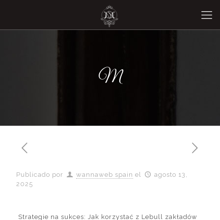
M
Publicado por
wannaweb spain
el
agosto 13,
2025
Strategie na sukces: Jak korzystać z Lebull zakładów