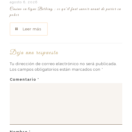
agosto 6, 2026
Casino en ligne Betking : ce qu’il faut savoir avant de parier en
poker
Leer más
Deja una respuesta
Tu dirección de correo electrónico no será publicada.
Los campos obligatorios están marcados con
*
Comentario
*
Nombre
*