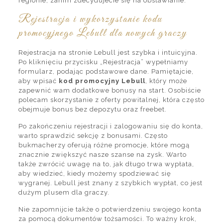
regionie, zanim zdecydujecie się na obstawianie.
Rejestracja i wykorzystanie kodu
promocyjnego Lebull dla nowych graczy
Rejestracja na stronie Lebull jest szybka i intuicyjna.
Po kliknięciu przycisku „Rejestracja” wypełniamy
formularz, podając podstawowe dane. Pamiętajcie,
aby wpisać
kod promocyjny Lebull
, który może
zapewnić wam dodatkowe bonusy na start. Osobiście
polecam skorzystanie z oferty powitalnej, która często
obejmuje bonus bez depozytu oraz freebet.
Po zakończeniu rejestracji i zalogowaniu się do konta,
warto sprawdzić sekcję z bonusami. Często
bukmacherzy oferują różne promocje, które mogą
znacznie zwiększyć nasze szanse na zysk. Warto
także zwrócić uwagę na to, jak długo trwa wypłata,
aby wiedzieć, kiedy możemy spodziewać się
wygranej. Lebull jest znany z szybkich wypłat, co jest
dużym plusem dla graczy.
Nie zapomnijcie także o potwierdzeniu swojego konta
za pomocą dokumentów tożsamości. To ważny krok,