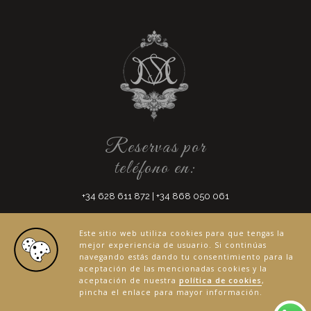
Reservas por
teléfono en:
+34 628 611 872
|
+34 868 050 061
Este sitio web utiliza cookies para que tengas la
mejor experiencia de usuario. Si continúas
navegando estás dando tu consentimiento para la
aceptación de las mencionadas cookies y la
aceptación de nuestra
política de cookies
,
Desarrollado por
Digital Creatio
. © 2026 Mesón
pincha el enlace para mayor información.
Restaurante Casa de los Musso | Lorca, Murcia. Todos