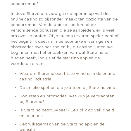
concurrentie?
In deze Starzino review ga ik dieper in op wat dit
online casino zo bijzonder maakt ten opzichte van de
concurrentie. Van de unieke spellen tot de
verschillende bonussen die ze aanbieden, er is veel
om over te praten. Of je nu een ervaren speler bent of
net begint, ik deel mijn persoonlijke ervaringen en
observaties over het spelen bij dit casino. Laten we
beginnen met het ontdekken van wat Starzino te
bieden heeft, inclusief de
starzino app
en de
voordelen ervan.
Waarom Starzino een frisse wind is in de online
casino industrie
De unieke spellen die je alleen bij Starzino vindt
Bonussen en promoties: wat kun je verwachten
bij Starzino?
Is Starzino betrouwbaar? Een blik op veiligheid
en licenties
Gebruiksgemak van de Starzino app en de
website