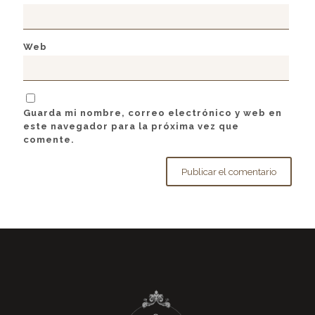
Web
Guarda mi nombre, correo electrónico y web en
este navegador para la próxima vez que
comente.