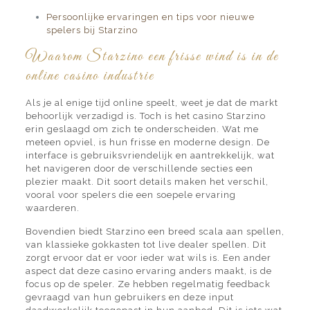
Persoonlijke ervaringen en tips voor nieuwe
spelers bij Starzino
Waarom Starzino een frisse wind is in de
online casino industrie
Als je al enige tijd online speelt, weet je dat de markt
behoorlijk verzadigd is. Toch is het casino Starzino
erin geslaagd om zich te onderscheiden. Wat me
meteen opviel, is hun frisse en moderne design. De
interface is gebruiksvriendelijk en aantrekkelijk, wat
het navigeren door de verschillende secties een
plezier maakt. Dit soort details maken het verschil,
vooral voor spelers die een soepele ervaring
waarderen.
Bovendien biedt Starzino een breed scala aan spellen,
van klassieke gokkasten tot live dealer spellen. Dit
zorgt ervoor dat er voor ieder wat wils is. Een ander
aspect dat deze casino ervaring anders maakt, is de
focus op de speler. Ze hebben regelmatig feedback
gevraagd van hun gebruikers en deze input