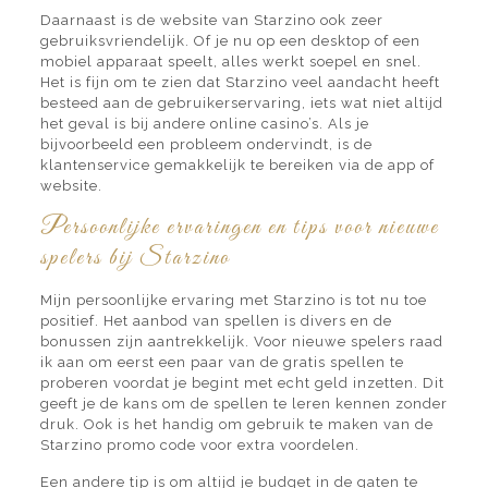
Daarnaast is de website van Starzino ook zeer
gebruiksvriendelijk. Of je nu op een desktop of een
mobiel apparaat speelt, alles werkt soepel en snel.
Het is fijn om te zien dat Starzino veel aandacht heeft
besteed aan de gebruikerservaring, iets wat niet altijd
het geval is bij andere online casino’s. Als je
bijvoorbeeld een probleem ondervindt, is de
klantenservice gemakkelijk te bereiken via de app of
website.
Persoonlijke ervaringen en tips voor nieuwe
spelers bij Starzino
Mijn persoonlijke ervaring met Starzino is tot nu toe
positief. Het aanbod van spellen is divers en de
bonussen zijn aantrekkelijk. Voor nieuwe spelers raad
ik aan om eerst een paar van de gratis spellen te
proberen voordat je begint met echt geld inzetten. Dit
geeft je de kans om de spellen te leren kennen zonder
druk. Ook is het handig om gebruik te maken van de
Starzino promo code voor extra voordelen.
Een andere tip is om altijd je budget in de gaten te