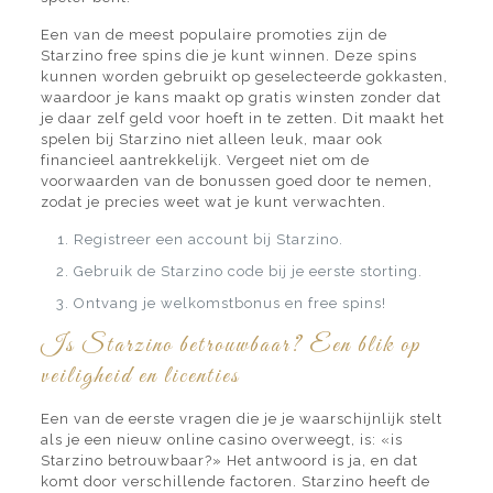
Een van de meest populaire promoties zijn de
Starzino free spins die je kunt winnen. Deze spins
kunnen worden gebruikt op geselecteerde gokkasten,
waardoor je kans maakt op gratis winsten zonder dat
je daar zelf geld voor hoeft in te zetten. Dit maakt het
spelen bij Starzino niet alleen leuk, maar ook
financieel aantrekkelijk. Vergeet niet om de
voorwaarden van de bonussen goed door te nemen,
zodat je precies weet wat je kunt verwachten.
Registreer een account bij Starzino.
Gebruik de Starzino code bij je eerste storting.
Ontvang je welkomstbonus en free spins!
Is Starzino betrouwbaar? Een blik op
veiligheid en licenties
Een van de eerste vragen die je je waarschijnlijk stelt
als je een nieuw online casino overweegt, is: «is
Starzino betrouwbaar?» Het antwoord is ja, en dat
komt door verschillende factoren. Starzino heeft de