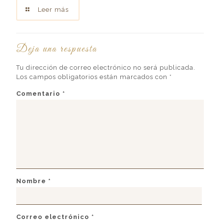
Leer más
Deja una respuesta
Tu dirección de correo electrónico no será publicada.
Los campos obligatorios están marcados con
*
Comentario
*
Nombre
*
Correo electrónico
*